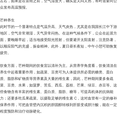
左右，如果是在雷雨之前，空气湿度大，确实是又闷又热，有时需要向公
众发布高温预报。
芒种养生
此时节的一个显著特点是气温升高、天气炎热，尤其是在我国长江中下游
地区，空气非常潮湿，天气异常闷热。在这种气候条件下，公众在起居方
面，要晚睡早起，适当地接受阳光照射，但要避开太阳直射，注意防暑，
以顺应阳气的充盛，振奋精神。此外，夏日昼长夜短，中午小憩可助恢复
疲劳。
饮食方面，芒种期间的饮食宜以清补为主。从营养学角度看，饮食清淡在
养生中起着重要作用，如蔬菜、豆类可为人体提供所必需的糖类、蛋白
质、脂肪和矿物质等营养素及大量的维生素，因此，芒种期间要多食疏
菜、豆类、水果，如菠萝、苦瓜、西瓜、荔枝、芒果、绿豆、赤豆等。这
些食物含有丰富的维生素、蛋白质、脂肪、糖等，可提高机体的抗病能
力；还要多吃瓜果疏菜。以摄取足够的维生素 C，这对血管有一定的修补
保养作用，可把血管壁内沉积的胆固醇转移到肝脏变成胆汁酸，能在一定
程度预防和治疗动脉硬化。