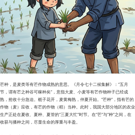
芒种，是麦类等有芒作物成熟的意思。《月令七十二候集解》：“五月
节，谓有芒之种谷可稼种矣”，意指大麦、小麦等有芒作物种子已经成
熟，抢收十分急迫。栀子花开，麦黄梅熟，仲夏开始。“芒种”，指有芒的
作物（麦）应收，有芒的作物（稻）当种。此时，我国大部分地区的农业
生产正处在夏收、夏种、夏管的“三夏大忙”时节。在“芒”与“种”之间，在
收获与播种之间，尽显生命的厚重与丰盈。