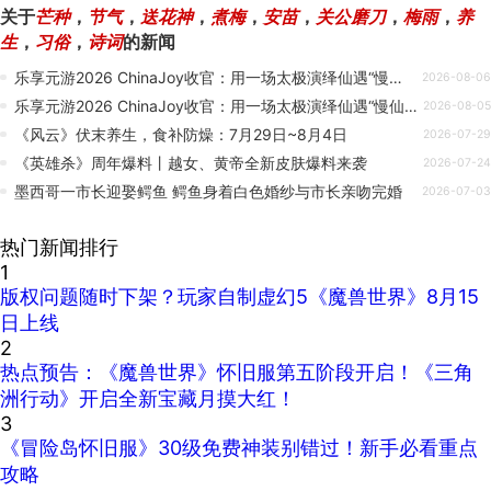
关于
芒种
，
节气
，
送花神
，
煮梅
，
安苗
，
关公磨刀
，
梅雨
，
养
生
，
习俗
，
诗词
的新闻
乐享元游2026 ChinaJoy收官：用一场太极演绎仙遇“慢仙侠”
2026-08-06
乐享元游2026 ChinaJoy收官：用一场太极演绎仙遇“慢仙侠”
2026-08-05
《风云》伏末养生，食补防燥：7月29日~8月4日
2026-07-29
《英雄杀》周年爆料丨越女、黄帝全新皮肤爆料来袭
2026-07-24
墨西哥一市长迎娶鳄鱼 鳄鱼身着白色婚纱与市长亲吻完婚
2026-07-03
热门新闻排行
1
版权问题随时下架？玩家自制虚幻5《魔兽世界》8月15
日上线
2
热点预告：《魔兽世界》怀旧服第五阶段开启！《三角
洲行动》开启全新宝藏月摸大红！
3
《冒险岛怀旧服》30级免费神装别错过！新手必看重点
攻略