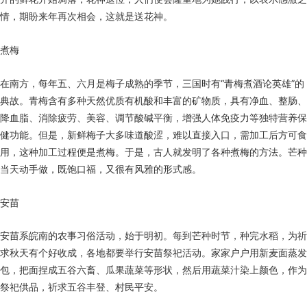
情，期盼来年再次相会，这就是送花神。
煮梅
在南方，每年五、六月是梅子成熟的季节，三国时有“青梅煮酒论英雄”的
典故。青梅含有多种天然优质有机酸和丰富的矿物质，具有净血、整肠、
降血脂、消除疲劳、美容、调节酸碱平衡，增强人体免疫力等独特营养保
健功能。但是，新鲜梅子大多味道酸涩，难以直接入口，需加工后方可食
用，这种加工过程便是煮梅。于是，古人就发明了各种煮梅的方法。芒种
当天动手做，既饱口福，又很有风雅的形式感。
安苗
安苗系皖南的农事习俗活动，始于明初。每到芒种时节，种完水稻，为祈
求秋天有个好收成，各地都要举行安苗祭祀活动。家家户户用新麦面蒸发
包，把面捏成五谷六畜、瓜果蔬菜等形状，然后用蔬菜汁染上颜色，作为
祭祀供品，祈求五谷丰登、村民平安。