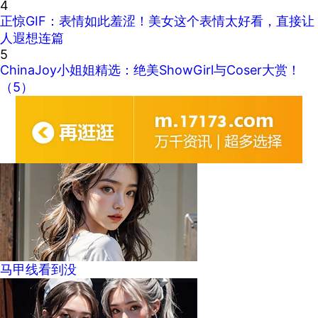
4
正惊GIF：表情如此羞涩！美女这个表情太好看，直接让
人遐想连篇
5
ChinaJoy小姐姐精选：绝美ShowGirl与Coser大赏！
（5）
马甲线看到没