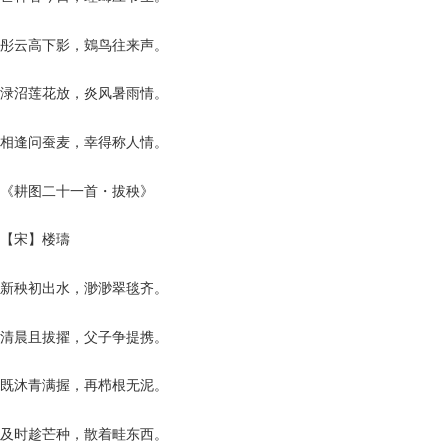
彤云高下影，鴳鸟往来声。
渌沼莲花放，炎风暑雨情。
相逢问蚕麦，幸得称人情。
《耕图二十一首・拔秧》
【宋】楼璹
新秧初出水，渺渺翠毯齐。
清晨且拔擢，父子争提携。
既沐青满握，再栉根无泥。
及时趁芒种，散着畦东西。