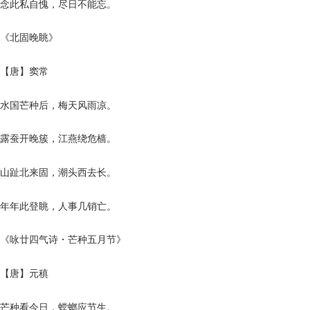
念此私自愧，尽日不能忘。
《北固晚眺》
【唐】窦常
水国芒种后，梅天风雨凉。
露蚕开晚簇，江燕绕危樯。
山趾北来固，潮头西去长。
年年此登眺，人事几销亡。
《咏廿四气诗・芒种五月节》
【唐】元稹
芒种看今日，螳螂应节生。