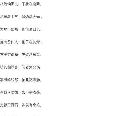
相随饷田去，丁壮在南冈。
足蒸暑土气，背灼炎天光，
力尽不知热，但惜夏日长。
复有贫妇人，抱子在其旁，
右手秉遗穗，左臂悬敝筐。
听其相顾言，闻者为悲伤。
家田输税尽，拾此充饥肠。
今我何功德，曾不事农桑。
吏禄三百石，岁晏有余粮。