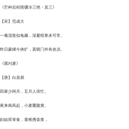
《芒种后积雨骤冷三绝・其三》
【宋】范成大
一庵湿蛰似龟藏，深夏暄寒未可常。
昨日蒙絺今挟纩，莫嗔门外有炎凉。
《观刈麦》
【唐】白居易
田家少闲月，五月人倍忙。
夜来南风起，小麦覆陇黄。
妇姑荷箪食，童稚携壶浆，