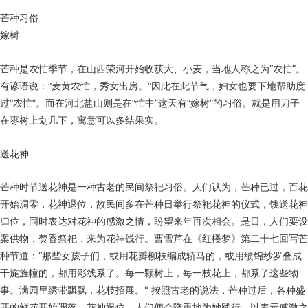
芒种习俗
嫁树
芒种是农忙季节，在山西荣河开始收获大、小麦，当地人称之为“农忙”。
有谚语说：“麦黄农忙，秀女出房。”因此在此节气，妇女也要下地帮助度
过“农忙”。而在河北盐山则是在“忙中”这天有“嫁树”的习俗。就是用刀子
在枣树上划几下，寓意可以多结果实。
送花神
芒种时节送花神是一种古老的民间祭祀习俗。人们认为，芒种已过，百花
开始凋零，花神退位，故民间多在芒种日举行祭祀花神的仪式，饯送花神
归位，同时表达对花神的感激之情，盼望来年再次相会。是日，人们要设
案供物，焚香祭祀，来为花神饯行。曹雪芹在《红楼梦》第二十七回写芒
种节道：“那些女孩子们，或用花瓣柳枝编成轿马的，或用绩锦纱罗叠成
干旄旌幢的，都用彩线系了。每一颗树上，每一枝花上，都系了这些物
事。满园里绣带飘飘，花枝招展。" 按照古老的说法，芒种过后，各种盛
开的鲜花开始凋落，花神退位，人们便会隆重地为她践行，以表示感激之