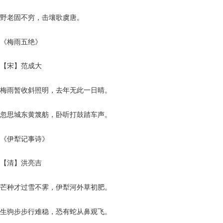
野老固不穷，击壤歌虞唐。
《梅雨五绝》
【宋】范成大
梅雨暂收斜照明，去年无此一日晴。
忽思城东黄篾舫，卧听打鼓踏车声。
《伊犁记事诗》
【清】洪亮吉
芒种才过雪不霁，伊犁河外草初肥。
生驹步步行难稳，恐有蛇从鼻观飞。