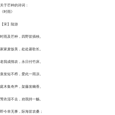
关于芒种的诗词：
《时雨》
【宋】陆游
时雨及芒种，四野皆插秧。
家家麦饭美，处处菱歌长。
老我成惰农，永日付竹床。
衰发短不栉，爱此一雨凉。
庭木集奇声，架藤发幽香。
莺衣湿不去，劝我持一觞。
即今幸无事，际海皆农桑；