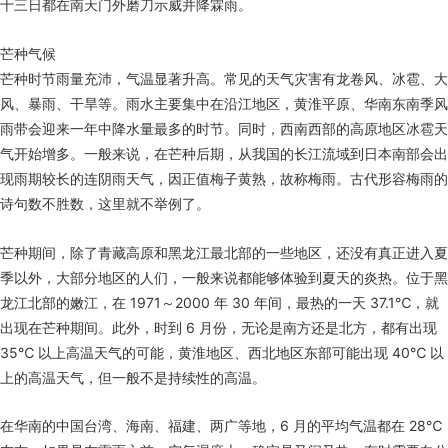
十三日都在南天门外磨刀示威并降霖雨。
芒种气候
芒种时节雨量充沛，气温显著升高。常见的天气灾害有龙卷风、冰雹、大
风、暴雨、干旱等。雨水主要集中在沿江地区，黄淮平原、华南东南季风
雨带会迎来一年中降水量最多的时节。同时，西南西部的高原地区冰雹天
气开始增多。一般来说，在芒种后期，从我国的长江流域到日本南部会出
现雨期较长的连阴雨天气，因正值梅子黄熟，故称梅雨。古代形容梅雨的
诗句数不胜数，这里就不举例了。
芒种期间，除了青藏高原和黑龙江最北部的一些地区，还没有真正进入夏
季以外，大部分地区的人们，一般来说都能够体验到夏天的炎热。位于黑
龙江北部的嫩江，在 1971～2000 年 30 年间，最热的一天 37.1℃，就
出现在芒种期间。此外，时到 6 月份，无论是南方还是北方，都有出现
35℃ 以上高温天气的可能，黄淮地区、西北地区东部可能出现 40℃ 以
上的高温天气，但一般不是持续性的高温。
在华南的中国台湾、海南、福建、两广等地，6 月的平均气温都在 28℃