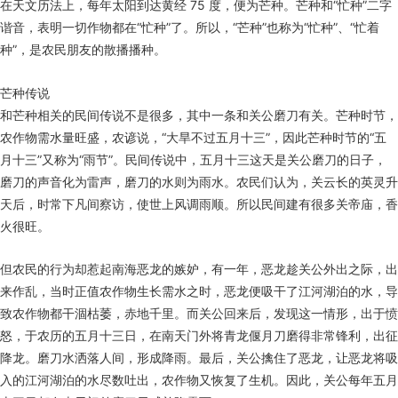
在天文历法上，每年太阳到达黄经 75 度，便为芒种。芒种和“忙种”二字
谐音，表明一切作物都在“忙种”了。所以，“芒种”也称为“忙种”、“忙着
种”，是农民朋友的散播播种。
芒种传说
和芒种相关的民间传说不是很多，其中一条和关公磨刀有关。芒种时节，
农作物需水量旺盛，农谚说，“大旱不过五月十三”，因此芒种时节的“五
月十三”又称为“雨节”。民间传说中，五月十三这天是关公磨刀的日子，
磨刀的声音化为雷声，磨刀的水则为雨水。农民们认为，关云长的英灵升
天后，时常下凡间察访，使世上风调雨顺。所以民间建有很多关帝庙，香
火很旺。
但农民的行为却惹起南海恶龙的嫉妒，有一年，恶龙趁关公外出之际，出
来作乱，当时正值农作物生长需水之时，恶龙便吸干了江河湖泊的水，导
致农作物都干涸枯萎，赤地千里。而关公回来后，发现这一情形，出于愤
怒，于农历的五月十三日，在南天门外将青龙偃月刀磨得非常锋利，出征
降龙。磨刀水洒落人间，形成降雨。最后，关公擒住了恶龙，让恶龙将吸
入的江河湖泊的水尽数吐出，农作物又恢复了生机。因此，关公每年五月