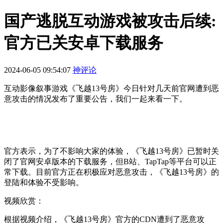
国产逃脱互动游戏被攻击后续:
官方已关安卓下载服务
2024-06-05 09:54:07
神评论
互动影像叙事游戏《飞越13号房》今日针对几天前官网遭到恶
意攻击的情况发布了重要公告，我们一起来看一下。
官方表示，为了不影响大家的体验，《飞越13号房》已暂时关
闭了官网安卓版本的下载服务，但B站、TapTap等平台可以正
常下载。目前官方正在积极应对恶意攻击，《飞越13号房》的
登陆和体验不受影响。
视频欣赏：
根据视频介绍，《飞越13号房》官方的CDN遭到了恶意攻