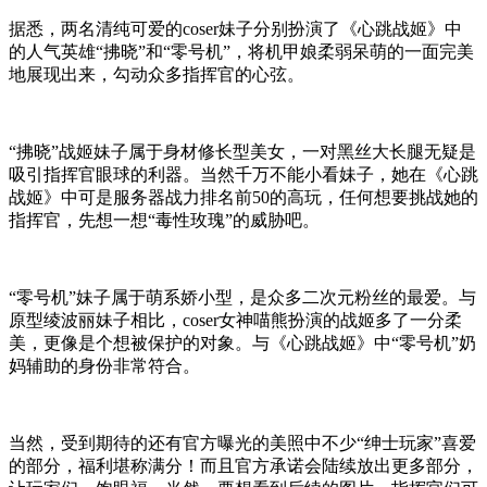
据悉，两名清纯可爱的coser妹子分别扮演了《心跳战姬》中
的人气英雄“拂晓”和“零号机”，将机甲娘柔弱呆萌的一面完美
地展现出来，勾动众多指挥官的心弦。
“拂晓”战姬妹子属于身材修长型美女，一对黑丝大长腿无疑是
吸引指挥官眼球的利器。当然千万不能小看妹子，她在《心跳
战姬》中可是服务器战力排名前50的高玩，任何想要挑战她的
指挥官，先想一想“毒性玫瑰”的威胁吧。
“零号机”妹子属于萌系娇小型，是众多二次元粉丝的最爱。与
原型绫波丽妹子相比，coser女神喵熊扮演的战姬多了一分柔
美，更像是个想被保护的对象。与《心跳战姬》中“零号机”奶
妈辅助的身份非常符合。
当然，受到期待的还有官方曝光的美照中不少“绅士玩家”喜爱
的部分，福利堪称满分！而且官方承诺会陆续放出更多部分，