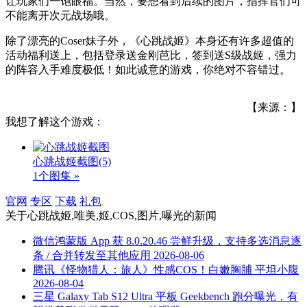
让玩家们一饱眼福。当然，要想看到后续的图片，指挥官们可
不能离开次元战场哦。
除了漂亮的Coser妹子外，《心跳战姬》本身还有许多超值的
活动福利送上，包括登录送金刚芭比，签到送S级战姬，强力
的阵容入手难度极低！如此诚意的游戏，你绝对不容错过。
【来源：】
我想了解这个游戏：
心跳战姬截图
(5)
1个图集 »
官网
专区
下载
礼包
关于
心跳战姬,唯美,姬,COS,图片,曝光
的新闻
微信鸿蒙版 App 获 8.0.20.46 尝鲜升级，支持多选消息逐
条 / 合并转发至其他应用
2026-08-06
腾讯《怪物猎人：旅人》性感COS！白嫩胸脯 平坦小腹
2026-08-04
三星 Galaxy Tab S12 Ultra 平板 Geekbench 跑分曝光，有