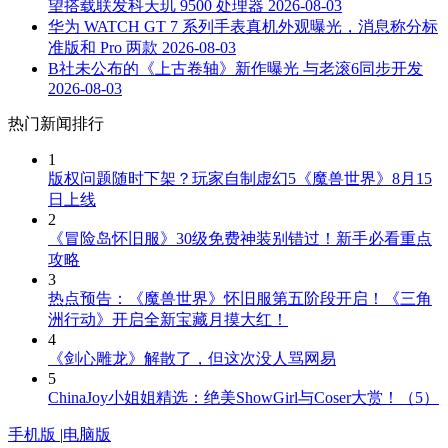
望搭载联发科天玑 9500 处理器
2026-08-03
华为 WATCH GT 7 系列手表真机外观曝光，消息称分标
准版和 Pro 两款
2026-08-03
B社未公布的《上古卷轴》新作曝光 与老滚6同步开发
2026-08-03
热门新闻排行
1
版权问题随时下架？玩家自制虚幻5《魔兽世界》8月15
日上线
2
《冒险岛怀旧服》30级免费神装别错过！新手必看重点
攻略
3
热点预告：《魔兽世界》怀旧服第五阶段开启！《三角
洲行动》开启全新宝藏月摸大红！
4
《剑心雕龙》解散了，但这次没人骂网易
5
ChinaJoy小姐姐精选：绝美ShowGirl与Coser大赏！（5）
手机版
|
电脑版