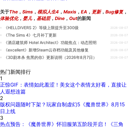
关于
The
，
Sims
，
模拟人生4
，
Maxis
，
EA
，
更新
，
Bug修复
，
体验优化
，
婴儿
，
基础层
，
Dine
，
Out
的新闻
《HELLDIVERS 2》等级上限提升至300级
2026-08-07
《The Sims 4》七月补丁更新
2026-08-07
《酒店建筑师 Hotel Architect》功能焦点：动态照明
2026-08-07
《excellent》新增Steam云存档功能及其他修复
2026-08-07
《3D剧本杀 焦黑的你》更新说明（2026年8月7日）
2026-08-07
热门新闻排行
1
正惊GIF：表情如此羞涩！美女这个表情太好看，直接让
人遐想连篇
2
版权问题随时下架？玩家自制虚幻5《魔兽世界》8月15
日上线
3
热点预告：《魔兽世界》怀旧服第五阶段开启！《三角