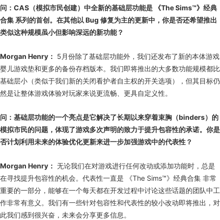
问：CAS（模拟市民创建）中全新的基础层功能是 《The Sims™》经典
合集 系列的首创。在其他以 Bug 修复为主的更新中，你是否还希望推出
类似这种规模虽小但影响深远的新功能？
Morgan Henry：
5月份除了基础层功能外，我们还发布了新的本体游戏
婴儿游戏垫和更多的备份存档版本。我们即将推出的大多数功能规模都比
基础层小（类似于我们新的关闭看护者自主权的开关选项），但其目标仍
然是让整体游戏体验对玩家来说更流畅、更具自定义性。
问：基础层功能的一个亮点是它解决了长期以来穿着束胸（binders）的
模拟市民的问题，体现了游戏多次声明的致力于提升包容性的承诺。你是
否计划利用未来的体验优化更新来进一步加强游戏中的代表性？
Morgan Henry：
无论我们在对游戏进行任何改动或添加功能时，总是
在寻找提升包容性的机会。代表性一直是 《The Sims™》经典合集 非常
重要的一部分，能够在一个每天都在开发过程中讨论这些话题的团队中工
作非常有意义。我们有一些针对包容性和代表性的较小改动即将推出，对
此我们感到很兴奋，未来会分享更多信息。