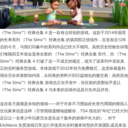
《The Sims™》经典合集 4 是一款有点特别的游戏。这款于2014年面世
的长寿系列 《The Sims™》经典合集 的第四部正统续作，在首发近12年
后的今天，与我们印象中的系列作品已经大不相同。虽然历史经验告诉我
们每隔四五年就会迎来全新的 《The Sims™》经典合集 世代，但 《The
Sims™》经典合集 4 打破了这一不成文的规定，成为了该系列中首款真
正的实时服务型游戏。本体游戏于2022年转为免费模式，这意味着盈利
现在完全依靠附加内容，从经典的资料片到日益细化的微交易；虽然其他
《The Sims™》经典合集 游戏也正在开发中，但目前的意图似乎是让
《The Sims™》经典合集 4 与未来的后续作品及衍生作品并存。
这在各方面都是未知的领域——对于许多不习惯如此长世代周期的模拟人
生玩家来说是这样（尽管我很遗憾地提醒你，TS4 现在的“年纪”已经大到
足以让一名青少年玩家完全是在这个版本的游戏中长大的），对于
EA/Maxis 负责游戏日常运行并使其向实时服务转型的开发团队成员来说