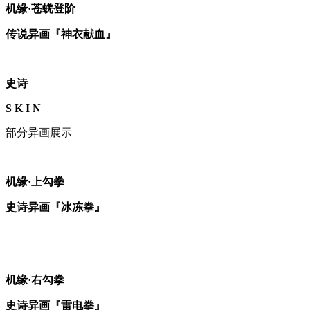
机缘·苍蜣登阶
传说异画『神衣献血』
史诗
S K I N
部分异画展示
机缘·上勾拳
史诗异画『冰冻拳』
机缘·右勾拳
史诗异画『雷电拳』