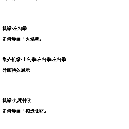
机缘·左勾拳
史诗异画『火焰拳』
集齐机缘·上勾拳/右勾拳/左勾拳
异画特效展示
机缘·九死神功
史诗异画『拟造旺财』