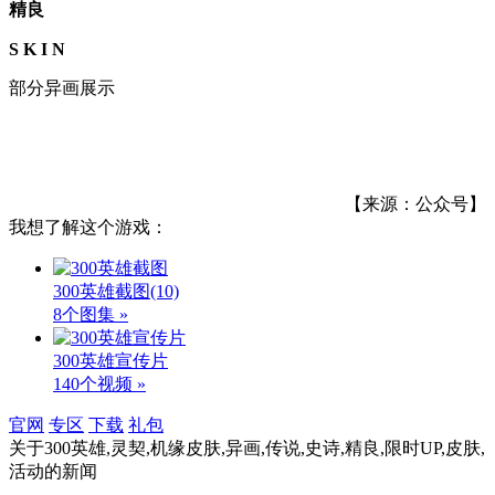
精良
S K I N
部分异画展示
【来源：公众号】
我想了解这个游戏：
300英雄截图
(10)
8个图集 »
300英雄宣传片
140个视频 »
官网
专区
下载
礼包
关于
300英雄,灵契,机缘皮肤,异画,传说,史诗,精良,限时UP,皮肤,
活动
的新闻