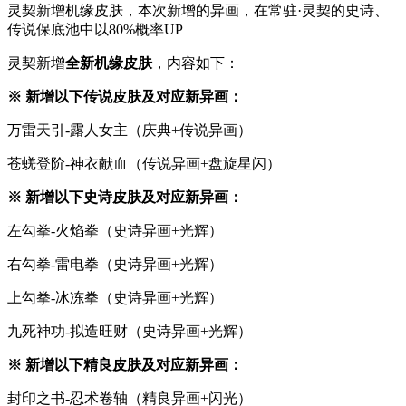
灵契新增机缘皮肤，本次新增的异画，在常驻·灵契的史诗、
传说保底池中以80%概率UP
灵契新增
全新机缘皮肤
，内容如下：
※ 新增以下传说皮肤及对应新异画：
万雷天引-露人女主（庆典+传说异画）
苍蜣登阶-神衣献血（传说异画+盘旋星闪）
※ 新增以下史诗皮肤及对应新异画：
左勾拳-火焰拳（史诗异画+光辉）
右勾拳-雷电拳（史诗异画+光辉）
上勾拳-冰冻拳（史诗异画+光辉）
九死神功-拟造旺财（史诗异画+光辉）
※ 新增以下精良皮肤及对应新异画：
封印之书-忍术卷轴（精良异画+闪光）