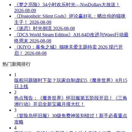
《梦之历险》34小时欢乐时光—NosDollars大放送！
2026-08-09
《Dragonheir: Silent Gods》评论赢好礼：晒出你的猫咪
主子！
2026-08-09
《迷恋》时光倒流
2026-08-08
《DCS World Steam Edition》AH-64D改进与Wags行动最
终周末
2026-08-08
《KIYO：暴兔之城》猫咪关爱主题特卖 2026 现已开
启！
2026-08-08
热门新闻排行
1
版权问题随时下架？玩家自制虚幻5《魔兽世界》8月15
日上线
2
热点预告：《魔兽世界》怀旧服第五阶段开启！《三角
洲行动》开启全新宝藏月摸大红！
3
《冒险岛怀旧服》30级免费神装别错过！新手必看重点
攻略
4