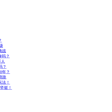
？
级
挑战
身吗？
万人
吗？
0年？
滑跪
玩法！
坚挺！