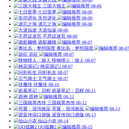
三国大领主
08-06
七日世界
08-06
失控进化
08-06
遗忘之海
08-06
大道仙途
08-06
不思议迷宫
08-06
诡影藏锋
08-07
奥比岛：梦想国度
08-0
远征
08-07
怪物猎人：旅人
08-07
桃花源记2
08-07
问剑长生
08-07
元气骑士
08-07
伏魔传
08-10
盗墓笔记：启程
08-11
原神
08-12
三国戏英杰传
08-12
苍翼：混沌效应
08-13
诺亚传说口袋版
08-13
仙山小农
08-14
QQ炫舞2
08-15