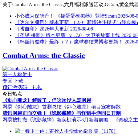
关于
Combat Arms: the Classic,六月福利派送活动,GCoin
小心成为保研丹！ 《挠蛋蛋模拟器》登陆Steam
2026-08-
《达尔文项目》版本更新 - 1.2.0 - 新增决斗模式与经典模
《嗜血印》2026年大更新
2026-08-06
《圣经 拼图》版本更新 - v1.7.0 - 大卫的故事上线
2026-08
《杯丝特魔球》最终（？）魔球赛结果博客更新！
2026-
Combat Arms: the Classic
第一人称射击
专区
下载
预订激活码、礼包
今日热点
《剑心雕龙》解散了，但这次没人骂网易
网易《剑心雕龙》首测总结
《剑心雕龙》项目宣布解散
腾讯网易正面交锋！《诡影藏锋》与怪猎手游同日开测
网易搜打撤《诡影藏锋》新实机演示
8月新游前瞻：《诡秘之