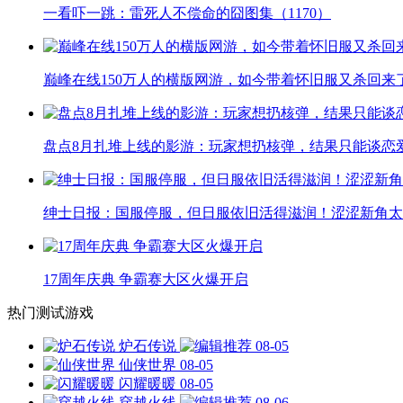
一看吓一跳：雷死人不偿命的囧图集（1170）
巅峰在线150万人的横版网游，如今带着怀旧服又杀回来
盘点8月扎堆上线的影游：玩家想扔核弹，结果只能谈恋
绅士日报：国服停服，但日服依旧活得滋润！涩涩新角太
17周年庆典 争霸赛大区火爆开启
热门测试游戏
炉石传说
08-05
仙侠世界
08-05
闪耀暖暖
08-05
穿越火线
08-06