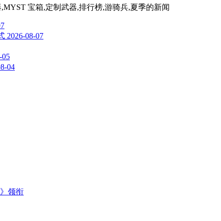
,黄金武器,MYST 宝箱,定制武器,排行榜,游骑兵,夏季
的新闻
07
式
2026-08-07
-05
08-04
主》领衔