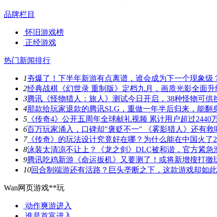
品牌栏目
怀旧游戏榜
正经游戏
热门新闻排行
1
夯爆了！下半年新游有点离谱，谁会成为下一个现象级
2
经典战棋《幻世录 重制版》定档九月，画质光影全面升
3
腾讯《怪物猎人：旅人》测试今日开启，38种怪物可供
4
那款给玩家退款的腾讯SLG，重做一年半后归来，能翻
5
《传奇4》公开五周年全球献礼视频 累计用户超过2440
6
百万玩家涌入，口碑却"褒贬不一" 《雾影猎人》还有救
7
《传奇》的玩法设计究竟好在哪？为什么能在中国火了2
8
泳装太清凉不让上？《龙之剑》DLC被和谐，官方紧急
9
腾讯吃鸡新游《命运扳机》又要测了！或将新增搜打撤
10
回合制端游还有活路？巨头垄断之下，这款游戏却如此
Wan网页游戏**玩
动作爽游
进入
谁是首富
进入