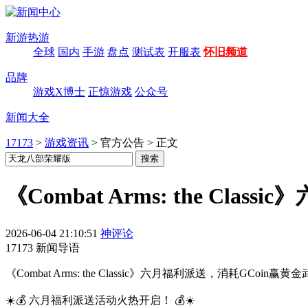
新游热游
全球
国内
手游
盘点
测试表
开服表
怀旧频道
品牌
游戏X博士
正惊游戏
公众号
新闻大全
17173
>
游戏资讯
>
官方公告
>
正文
《Combat Arms: the Cl
2026-06-04 21:10:51
神评论
17173 新闻导语
《Combat Arms: the Classic》六月福利派送，消耗
☀️💰 六月福利派送活动火热开启！ 💰☀️