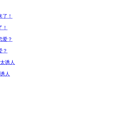
了！
爱？
诱人