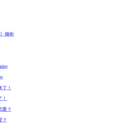
主》领衔
y
了！
爱？