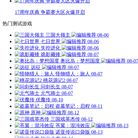
17周年庆典 争霸赛大区火爆开启
热门测试游戏
三国大领主
08-06
七日世界
08-06
失控进化
08-06
诡影藏锋
08-07
奥比岛：梦想国度
08-0
远征
08-07
怪物猎人：旅人
08-07
桃花源记2
08-07
问剑长生
08-07
元气骑士
08-07
伏魔传
08-10
盗墓笔记：启程
08-11
原神
08-12
三国戏英杰传
08-12
苍翼：混沌效应
08-13
诺亚传说口袋版
08-13