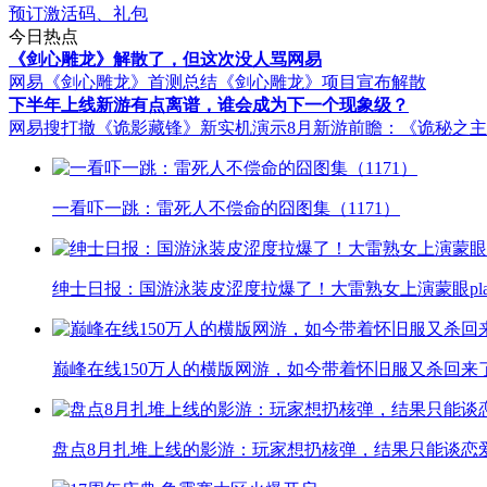
预订激活码、礼包
今日热点
《剑心雕龙》解散了，但这次没人骂网易
网易《剑心雕龙》首测总结
《剑心雕龙》项目宣布解散
下半年上线新游有点离谱，谁会成为下一个现象级？
网易搜打撤《诡影藏锋》新实机演示
8月新游前瞻：《诡秘之
一看吓一跳：雷死人不偿命的囧图集（1171）
绅士日报：国游泳装皮涩度拉爆了！大雷熟女上演蒙眼pla
巅峰在线150万人的横版网游，如今带着怀旧服又杀回来
盘点8月扎堆上线的影游：玩家想扔核弹，结果只能谈恋