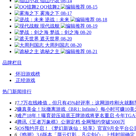
仙山小农
08-14
QQ炫舞2
08-15
雾海之下
08-17
逆战：未来
08-18
现代战舰
08-19
梦战：剑之海
08-20
遮天世界
08-20
大周列国志
08-20
诡秘之主
08-21
品牌栏目
怀旧游戏榜
正经游戏
热门新闻排行
1
7.7万在线峰值，但只有45%好评率：这网游咋刚火就翻
2
赚真美金！玩撤离游戏《BR1: Infinite》每小时可赚10美
3
难产18年！曝育碧压箱底王牌游戏将更名重启 今年TG
4
腾讯《王者万象棋》公测定档 全网预约突破5000万
5
iOS预约开启！《梦幻新诛仙：轻享》官宣9月全平台公
6
《鸣潮》3.6版本「蜃云灯影，凡尘剑心」上线时间确定