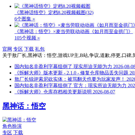
《黑神话悟空》定档8.20视频截图
(32)
6个图集 »
《黑神话：悟空》×麦当劳联动动画《如月而至金拱门》
105个视频 »
官网
专区
下载
礼包
关于
敖厂长,黑神话：悟空,游戏UP主,B站,争议,道歉,停更,口碑
国内知名非盈利字幕组倒了 现实所迫无能为力
2026-08-0
《拆解大师》版本更新 - 2.1.0 - 修复仓库物品丢失问题
20
敖厂长锐评索尼砍实体：被骂翻天也要为玩家发声！
202
国内知名非盈利字幕组倒了 官方：现实所迫无能为力
202
《拆解大师》仓库存档相关更新说明
2026-08-07
黑神话：悟空
角色扮演
专区
下载