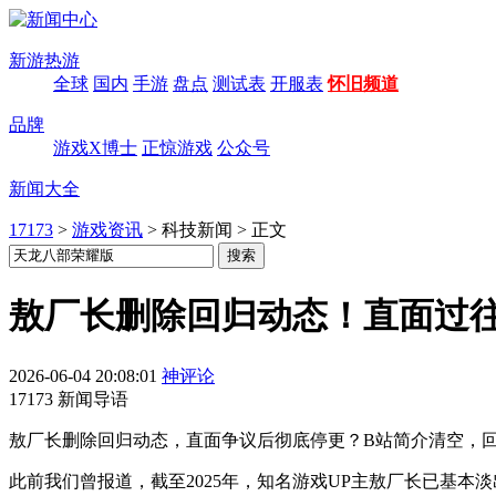
新游热游
全球
国内
手游
盘点
测试表
开服表
怀旧频道
品牌
游戏X博士
正惊游戏
公众号
新闻大全
17173
>
游戏资讯
>
科技新闻
>
正文
敖厂长删除回归动态！直面过往
2026-06-04 20:08:01
神评论
17173 新闻导语
敖厂长删除回归动态，直面争议后彻底停更？B站简介清空，
此前我们曾报道，截至2025年，知名游戏UP主敖厂长已基本