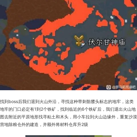
找到boss后我们退到火山外沿，寻找这种带刺骷髅头标志的地牢，这类
地牢的门口必定有1到2个铁矿，找到临近的6个铁矿后，我们退出火山地
图去附近的平原地形找寻粘土和木头，用小车拉到火山边缘外，重复沙漠
营地除粮仓外的建造，并额外将材料仓库升2级