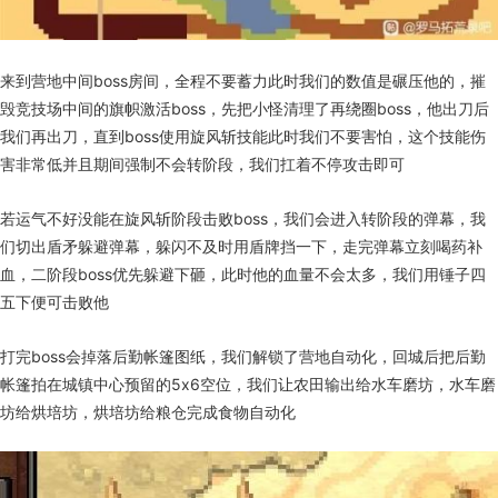
来到营地中间boss房间，全程不要蓄力此时我们的数值是碾压他的，摧
毁竞技场中间的旗帜激活boss，先把小怪清理了再绕圈boss，他出刀后
我们再出刀，直到boss使用旋风斩技能此时我们不要害怕，这个技能伤
害非常低并且期间强制不会转阶段，我们扛着不停攻击即可
若运气不好没能在旋风斩阶段击败boss，我们会进入转阶段的弹幕，我
们切出盾矛躲避弹幕，躲闪不及时用盾牌挡一下，走完弹幕立刻喝药补
血，二阶段boss优先躲避下砸，此时他的血量不会太多，我们用锤子四
五下便可击败他
打完boss会掉落后勤帐篷图纸，我们解锁了营地自动化，回城后把后勤
帐篷拍在城镇中心预留的5x6空位，我们让农田输出给水车磨坊，水车磨
坊给烘培坊，烘培坊给粮仓完成食物自动化