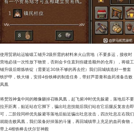
使用贸易站运输锻工铺升2级所需的材料来火山营地（不要多运，接收时
营地必须一次性放下物资，否则会卡住直到你建造额外的仓库），将锻工
铺升级后熔炼铁锭（需要近30块不够的再去挖）我们回城镇造好一整套
铁护甲，铁大锤，安排4份铁棒的制造任务，带好芦荟膏和血药准备击败
凤凰
将焚毁神龛中间的雕像砸掉召唤凤凰，起飞俯冲时优先躲避，落地后不要
拉开距离，贴近站在它脚下，骗出吐息技能后我们站在它后腿反复攻击即
可，二阶段同样优先躲避等落地后贴近骗出吐息攻击，四次吐息左右我们
就能击败凤凰，我们装备好掉落的斗篷，再回城镇带上充足的血药食物，
带上4根铁棒去伏尔甘神殿