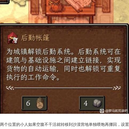
两个位置的小人如果空腹不干活就转移到沙漠营地单独喂饱再挪回，设置