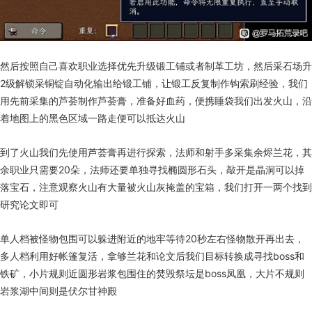
然后按照自己喜欢职业选择优先升级锻工铺或者制革工坊，然后采石场升
2级解锁采铜锭自动化输出给锻工铺，让锻工反复制作钩索刷经验，我们
用先前采集的芦荟制作芦荟膏，准备好血药，便携睡袋我们出发火山，沿
着地图上的黑色区域一路走便可以抵达火山
到了火山我们先使用芦荟膏再进行探索，法师和射手多采集余烬兰花，其
余职业只需要20朵，法师还要单独寻找椭圆形石头，敲开是晶洞可以掉
落宝石，注意观察火山有大量被火山灰掩盖的宝箱，我们打开一两个找到
研究论文即可
单人档被怪物包围可以躲进附近的地牢等待20秒左右怪物散开再出去，
多人档利用好帐篷复活，拿够兰花和论文后我们目标转换成寻找boss和
铁矿，小片规则近圆形岩浆包围住的焚毁祭坛是boss凤凰，大片不规则
岩浆湖中间则是伏尔甘神殿