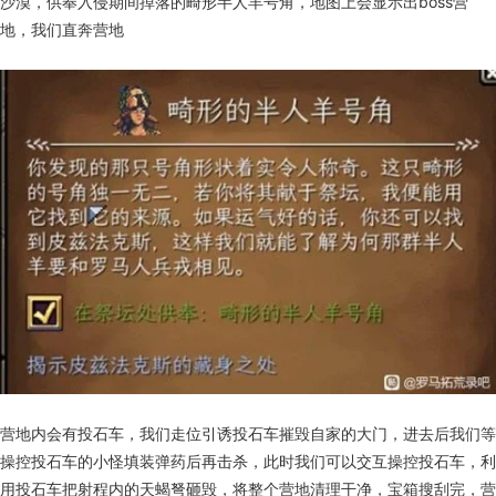
沙漠，供奉入侵期间掉落的畸形半人羊号角，地图上会显示出boss营
地，我们直奔营地
营地内会有投石车，我们走位引诱投石车摧毁自家的大门，进去后我们等
操控投石车的小怪填装弹药后再击杀，此时我们可以交互操控投石车，利
用投石车把射程内的天蝎弩砸毁，将整个营地清理干净，宝箱搜刮完，营