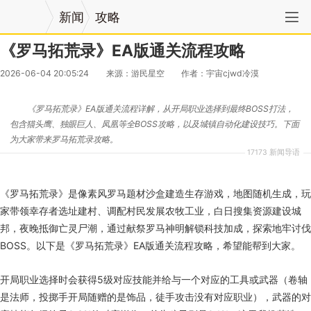
新闻
攻略
《罗马拓荒录》EA版通关流程攻略
2026-06-04 20:05:24
来源：游民星空
作者：宇宙cjwd冷漠
《罗马拓荒录》EA版通关流程详解，从开局职业选择到最终BOSS打法，
包含猫头鹰、独眼巨人、凤凰等全BOSS攻略，以及城镇自动化建设技巧。下面
为大家带来罗马拓荒录攻略。
17173 新闻导语
《罗马拓荒录》是像素风罗马题材沙盒建造生存游戏，地图随机生成，玩
家带领幸存者选址建村、调配村民发展农牧工业，白日搜集资源建设城
邦，夜晚抵御亡灵尸潮，通过献祭罗马神明解锁科技加成，探索地牢讨伐
BOSS。以下是《罗马拓荒录》EA版通关流程攻略，希望能帮到大家。
开局职业选择时会获得5级对应技能并给与一个对应的工具或武器（卷轴
是法师，投掷手开局随赠的是饰品，徒手攻击没有对应职业），武器的对