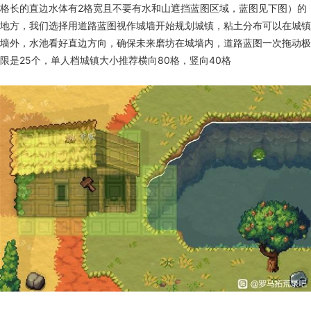
格长的直边水体有2格宽且不要有水和山遮挡蓝图区域，蓝图见下图）的
地方，我们选择用道路蓝图视作城墙开始规划城镇，粘土分布可以在城镇
墙外，水池看好直边方向，确保未来磨坊在城墙内，道路蓝图一次拖动极
限是25个，单人档城镇大小推荐横向80格，竖向40格