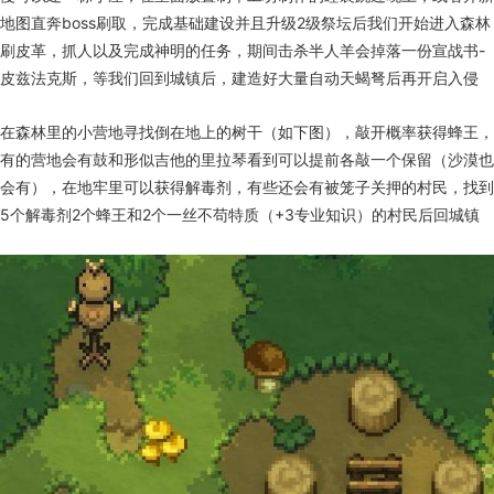
地图直奔boss刷取，完成基础建设并且升级2级祭坛后我们开始进入森林
刷皮革，抓人以及完成神明的任务，期间击杀半人羊会掉落一份宣战书-
皮兹法克斯，等我们回到城镇后，建造好大量自动天蝎弩后再开启入侵
在森林里的小营地寻找倒在地上的树干（如下图），敲开概率获得蜂王，
有的营地会有鼓和形似吉他的里拉琴看到可以提前各敲一个保留（沙漠也
会有），在地牢里可以获得解毒剂，有些还会有被笼子关押的村民，找到
5个解毒剂2个蜂王和2个一丝不苟特质（+3专业知识）的村民后回城镇