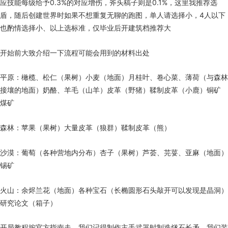
应技能每级给予0.3%的对应增伤，斧头稿子则是0.1%，这里我推荐选
盾，随后创建世界时如果不想重复无聊的跑图，单人请选择小，4人以下
也酌情选择小、以上选标准，仅毕业后开建筑档推荐大
开始前大致介绍一下流程可能会用到的材料出处
平原：橄榄、松仁（果树）小麦（地面）月桂叶、卷心菜、薄荷（与森林
接壤的地面）奶酪、羊毛（山羊）皮革（野猪）鞣制皮革（小鹿）铜矿
煤矿
森林：苹果（果树）大量皮革（狼群）鞣制皮革（熊）
沙漠：葡萄（各种营地内分布）杏子（果树）芦荟、芫荽、亚麻（地面）
锡矿
火山：余烬兰花（地面）各种宝石（长椭圆形石头敲开可以发现是晶洞）
研究论文（箱子）
开局教程按官方指南走，我们记得制作主手武器时制造燧石长矛，我们装