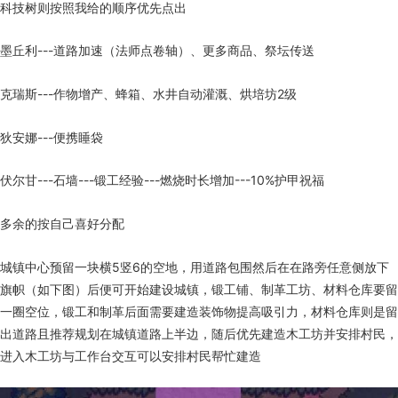
科技树则按照我给的顺序优先点出
墨丘利---道路加速（法师点卷轴）、更多商品、祭坛传送
克瑞斯---作物增产、蜂箱、水井自动灌溉、烘培坊2级
狄安娜---便携睡袋
伏尔甘---石墙---锻工经验---燃烧时长增加---10%护甲祝福
多余的按自己喜好分配
城镇中心预留一块横5竖6的空地，用道路包围然后在在路旁任意侧放下
旗帜（如下图）后便可开始建设城镇，锻工铺、制革工坊、材料仓库要留
一圈空位，锻工和制革后面需要建造装饰物提高吸引力，材料仓库则是留
出道路且推荐规划在城镇道路上半边，随后优先建造木工坊并安排村民，
进入木工坊与工作台交互可以安排村民帮忙建造