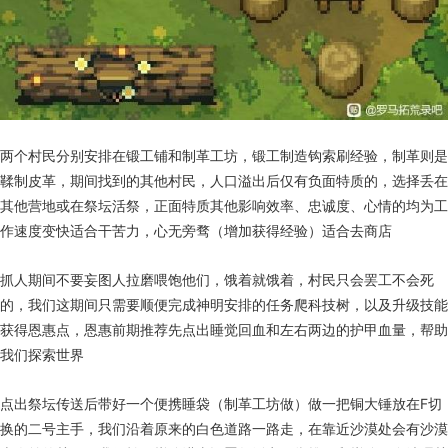
两个村民分别安排在锻工铺和制革工坊，锻工制造钩索刷经验，制革则是
鞣制皮革，期间找到的其他村民，人口溢出后仅有负面特质的，选择丢在
其他营地或在祭坛活祭，正面特质其他影响效率、忠诚度、心情的均为工
作速度变快适合干苦力，心无旁骛（增加获得经验）适合去商店
抓人期间不要妄图人拉磨喂饱他们，饿着就饿着，村民只会罢工不会死
的，我们这期间只需要顺便完成神明安排的任务爬科技树，以及升级技能
获得恩惠点，恩惠前期推荐先点出睡觉回血和左右两边的护甲血量，帮助
我们探索世界
点出祭坛传送后带好一个便携睡袋（制革工坊做）做一把铜大锤放在F切
换的二号主手，我们沿着原来的白色道路一路走，在靠近沙漠处会有沙漠