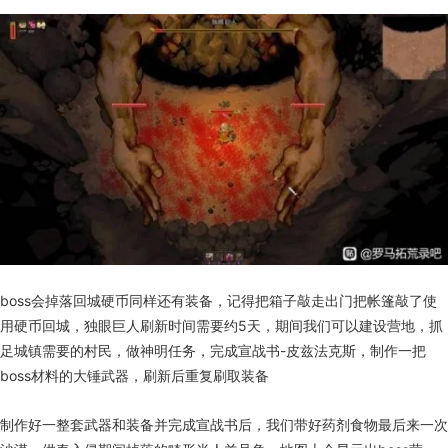
boss会掉落回城硬币同样还有装备，记得把箱子敲走出门把帐篷敲了使
用硬币回城，独眼巨人刷新时间需要约5天，期间我们可以建设营地，抓
足城镇需要的村民，做神明任务，完成宣战书-皮兹法克斯，制作一把
boss材料的大锤武器，刷新后重复刷取装备
制作好一整套武器和装备并完成宣战书后，我们带好药剂食物最后来一次