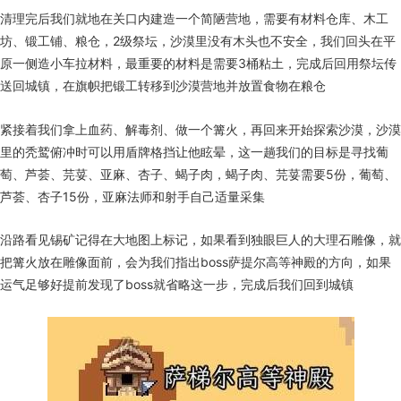
清理完后我们就地在关口内建造一个简陋营地，需要有材料仓库、木工
坊、锻工铺、粮仓，2级祭坛，沙漠里没有木头也不安全，我们回头在平
原一侧造小车拉材料，最重要的材料是需要3桶粘土，完成后回用祭坛传
送回城镇，在旗帜把锻工转移到沙漠营地并放置食物在粮仓
紧接着我们拿上血药、解毒剂、做一个篝火，再回来开始探索沙漠，沙漠
里的秃鹫俯冲时可以用盾牌格挡让他眩晕，这一趟我们的目标是寻找葡
萄、芦荟、芫荽、亚麻、杏子、蝎子肉，蝎子肉、芫荽需要5份，葡萄、
芦荟、杏子15份，亚麻法师和射手自己适量采集
沿路看见锡矿记得在大地图上标记，如果看到独眼巨人的大理石雕像，就
把篝火放在雕像面前，会为我们指出boss萨提尔高等神殿的方向，如果
运气足够好提前发现了boss就省略这一步，完成后我们回到城镇