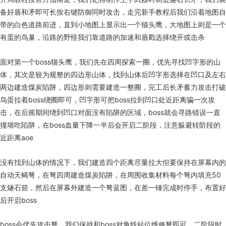
备好盾和矛即可长按右键防御同时攻击，走完新手教程后我们沿着地图自
带的白色道路前进，直到小地图上显示出一个猫头鹰，大地图上则是一个
有蛋的鸟巢，沿路的野怪我们靠道路的加速和盾戳选择绕开或击杀
面对第一个boss猫头鹰，我们先在四周探索一圈，优先寻找凹字形的山
体，其次是较为规整的四边形山体，找到山体后凹字形选择在凹口及左右
两边建造煤炭陷阱，四边形则需要建造一整圈，完工后长矛蓄力攻击打破
鸟蛋拉着boss绕圈即可，凹字形可把boss拉到凹口处近距离骗一次攻
击，在后摇期间绕到凹口对面没有陷阱的区域，boss就会寻路错误一直
撞墙吃陷阱，在boss血量下降一半后会开启二阶段，注意躲避转阶段的
近距离aoe
没有找到山体的情况下，我们建造四个距离尽量拉大但要保持在屏幕内的
自动天蝎弩，在弩四周建造煤炭陷阱，在周围收集材料每个弩内填充50
支燧石箭，然后在屏幕外建造一个弩蓝图，在差一锤完成时停手，布置好
后开启boss
boss会优先攻击弩，我们保持和boss对角线站位维修弩即可，二阶段时