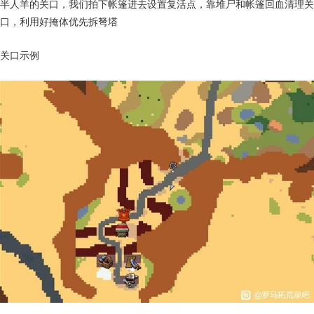
半人羊的关口，我们拍下帐篷进去设置复活点，靠堆尸和帐篷回血清理关
口，利用好掩体优先拆弩塔
关口示例