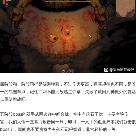
四阶段和一阶段同样是躲避弹幕，不过伤害更高，弹幕规律也不同，是唯
一的易翻车点，记住冲刺不能无敌越过弹幕，失败了就回到神殿外的复活
点重复挑战吧
五阶段boss的双手从两边往中间合拢，空中有落石干扰，主要考验伤
害，我们大锤一直蓄力攻击同一只手即可，一只手的血量归零我们就击败
boss了，期间也不要贪蓄力有落石记得躲避，非常轻松的一关