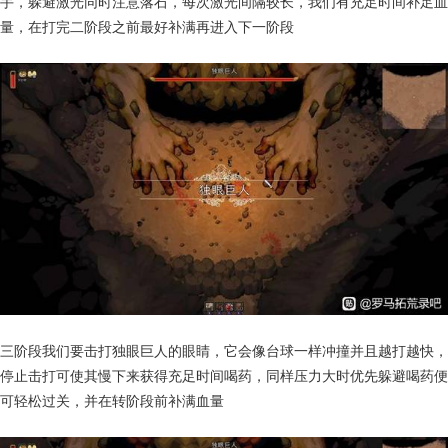
手，躲避激光同时注意落石，每次激光间隔较长，我们有充足时间补足血
量，在打完二阶段之前最好补满再进入下一阶段
三阶段我们要击打独眼巨人的眼睛，它会像台球一样冲撞并且越打越快，
停止击打可使其慢下来获得充足时间喝药，同样压力大时优先躲避喝药便
可轻松过关，并在转阶段前补满血量