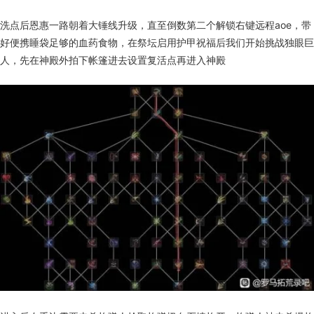
洗点后恩惠一路朝着大锤线升级，直至倒数第二个解锁右键远程aoe，带
好便携睡袋足够的血药食物，在祭坛启用护甲祝福后我们开始挑战独眼巨
人，先在神殿外拍下帐篷进去设置复活点再进入神殿