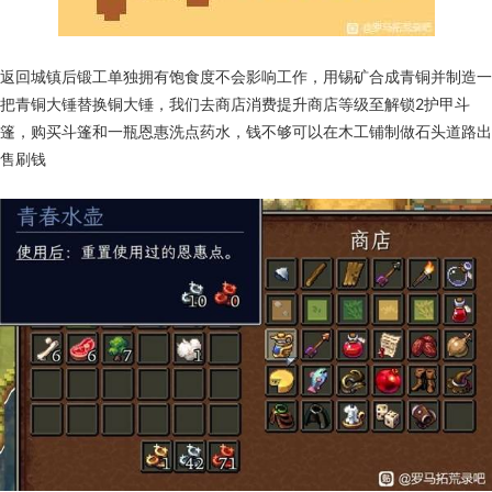
返回城镇后锻工单独拥有饱食度不会影响工作，用锡矿合成青铜并制造一
把青铜大锤替换铜大锤，我们去商店消费提升商店等级至解锁2护甲斗
篷，购买斗篷和一瓶恩惠洗点药水，钱不够可以在木工铺制做石头道路出
售刷钱