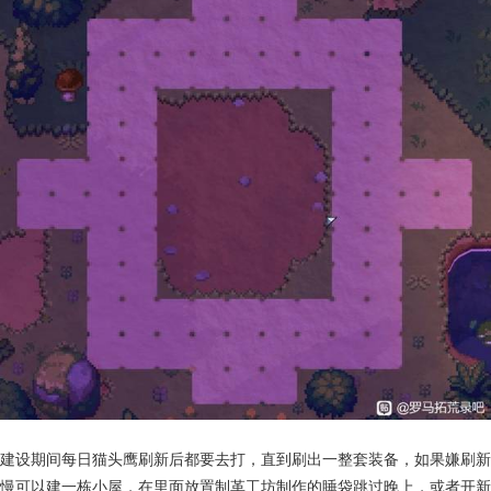
建设期间每日猫头鹰刷新后都要去打，直到刷出一整套装备，如果嫌刷新
慢可以建一栋小屋，在里面放置制革工坊制作的睡袋跳过晚上，或者开新