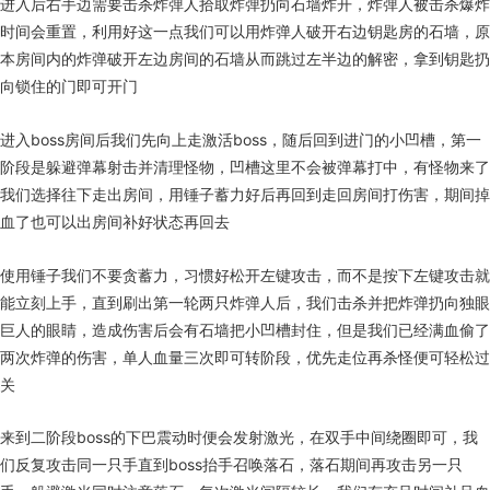
进入后右手边需要击杀炸弹人拾取炸弹扔向石墙炸开，炸弹人被击杀爆炸
时间会重置，利用好这一点我们可以用炸弹人破开右边钥匙房的石墙，原
本房间内的炸弹破开左边房间的石墙从而跳过左半边的解密，拿到钥匙扔
向锁住的门即可开门
进入boss房间后我们先向上走激活boss，随后回到进门的小凹槽，第一
阶段是躲避弹幕射击并清理怪物，凹槽这里不会被弹幕打中，有怪物来了
我们选择往下走出房间，用锤子蓄力好后再回到走回房间打伤害，期间掉
血了也可以出房间补好状态再回去
使用锤子我们不要贪蓄力，习惯好松开左键攻击，而不是按下左键攻击就
能立刻上手，直到刷出第一轮两只炸弹人后，我们击杀并把炸弹扔向独眼
巨人的眼睛，造成伤害后会有石墙把小凹槽封住，但是我们已经满血偷了
两次炸弹的伤害，单人血量三次即可转阶段，优先走位再杀怪便可轻松过
关
来到二阶段boss的下巴震动时便会发射激光，在双手中间绕圈即可，我
们反复攻击同一只手直到boss抬手召唤落石，落石期间再攻击另一只