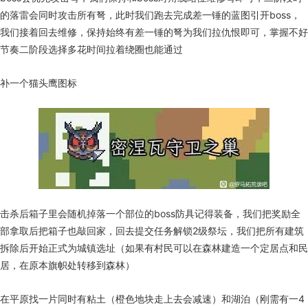
的落雷会同时攻击所有弩，此时我们跑去完成差一锤的蓝图引开boss，
我们接着回去维修，保持始终有差一锤的弩为我们拉仇恨即可，掌握不好
节奏二阶段选择多花时间拉着绕圈也能通过
补一个猫头鹰图标
击杀后箱子里会随机掉落一个部位的boss防具记得装备，我们把奖励全
部拿取后把箱子也敲回家，回去提交任务解锁2级祭坛，我们把所有建筑
拆除后开始正式为城镇选址（如果有村民可以在森林建造一个定居点和民
居，在原本旗帜处转移到森林）
在平原找一片同时有粘土（橙色地块走上去会减速）和湖泊（刚需有一4