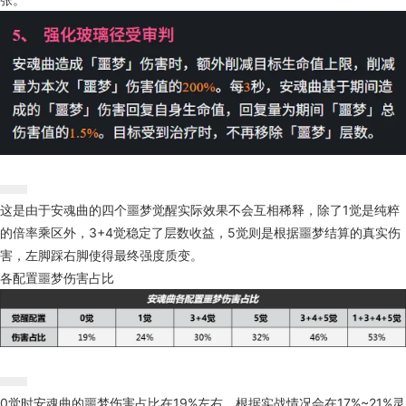
这是由于安魂曲的四个噩梦觉醒实际效果不会互相稀释，除了1觉是纯粹
的倍率乘区外，3+4觉稳定了层数收益，5觉则是根据噩梦结算的真实伤
害，左脚踩右脚使得最终强度质变。
各配置噩梦伤害占比
0觉时安魂曲的噩梦伤害占比在19%左右，根据实战情况会在17%~21%灵