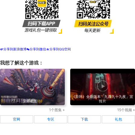
分享到新浪微博
分享到微信
分享到QQ空间
t
w
z
我想了解这个游戏：
《异环》全新版本「九百九十九夜」宣
异环截图
(6)
传片
1个图集 »
15个视频 »
官网
专区
下载
礼包