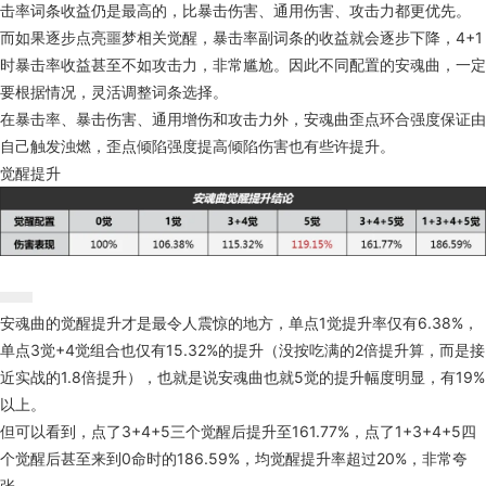
击率词条收益仍是最高的，比暴击伤害、通用伤害、攻击力都更优先。
而如果逐步点亮噩梦相关觉醒，暴击率副词条的收益就会逐步下降，4+1
时暴击率收益甚至不如攻击力，非常尴尬。因此不同配置的安魂曲，一定
要根据情况，灵活调整词条选择。
在暴击率、暴击伤害、通用增伤和攻击力外，安魂曲歪点环合强度保证由
自己触发浊燃，歪点倾陷强度提高倾陷伤害也有些许提升。
觉醒提升
安魂曲的觉醒提升才是最令人震惊的地方，单点1觉提升率仅有6.38%，
单点3觉+4觉组合也仅有15.32%的提升（没按吃满的2倍提升算，而是接
近实战的1.8倍提升），也就是说安魂曲也就5觉的提升幅度明显，有19%
以上。
但可以看到，点了3+4+5三个觉醒后提升至161.77%，点了1+3+4+5四
个觉醒后甚至来到0命时的186.59%，均觉醒提升率超过20%，非常夸
张。