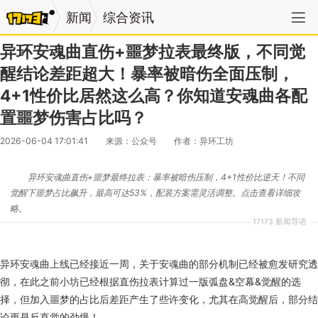
新闻
综合资讯
异环安魂曲直伤+噩梦拉表最终版，不同觉
醒结论差距超大！暴率被暗伤全面压制，
4+1性价比居然这么高？你知道安魂曲各配
置噩梦伤害占比吗？
2026-06-04 17:01:41
来源：公众号
作者：异环工坊
异环安魂曲直伤+噩梦最终拉表：暴率被暗伤压制，4+1性价比逆天！不同
觉醒下噩梦占比飙升，最高可达53%，配装方案需灵活调整。点击查看详细攻
略。
17173 新闻导语
异环安魂曲上线已经接近一周，关于安魂曲的部分机制已经被愈发研究透
彻，在此之前小坊已经根据直伤拉表计算过一版弧盘&空幕&觉醒的选
择，但加入噩梦的占比后差距产生了些许变化，尤其在高觉醒后，部分结
论更是反直觉的劲爆！