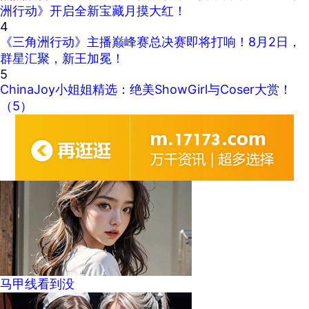
洲行动》开启全新宝藏月摸大红！
4
《三角洲行动》主播巅峰赛总决赛即将打响！8月2日，
群星汇聚，新王加冕！
5
ChinaJoy小姐姐精选：绝美ShowGirl与Coser大赏！
（5）
马甲线看到没