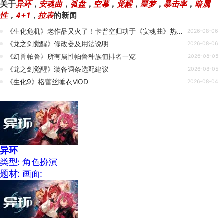
关于
异环
，
安魂曲
，
弧盘
，
空幕
，
觉醒
，
噩梦
，
暴击率
，
暗属
性
，
4+1
，
拉表
的新闻
《生化危机》老作品又火了！卡普空归功于《安魂曲》热度带动
2026-08-06
《龙之剑觉醒》修改器及用法说明
2026-08-06
《幻兽帕鲁》所有属性帕鲁种族值排名一览
2026-08-05
《龙之剑觉醒》装备词条选配建议
2026-08-05
《生化9》格蕾丝睡衣MOD
2026-08-04
异环
类型: 角色扮演
题材:
画面: