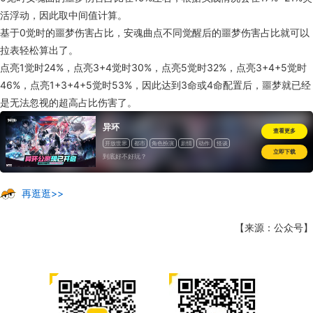
活浮动，因此取中间值计算。
基于0觉时的噩梦伤害占比，安魂曲点不同觉醒后的噩梦伤害占比就可以
拉表轻松算出了。
点亮1觉时24%，点亮3+4觉时30%，点亮5觉时32%，点亮3+4+5觉时
46%，点亮1+3+4+5觉时53%，因此达到3命或4命配置后，噩梦就已经
是无法忽视的超高占比伤害了。
异环
查看更多
开放世界
都市
角色扮演
剧情
动作
怪谈
立即下载
到底好不好玩？
再逛逛>>
【来源：公众号】