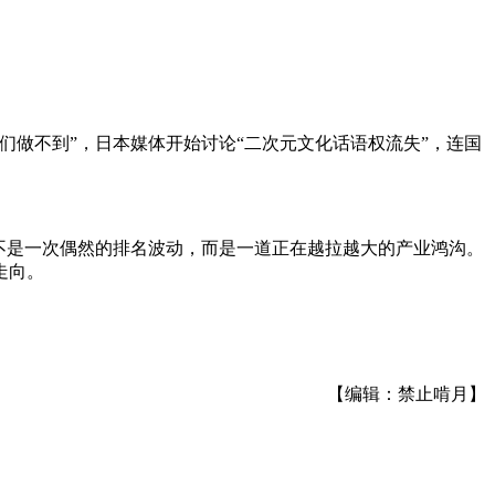
们
做不到
”
，日本媒体开始讨论“二次元文化话语权流失”，连
国
不是一次偶然的排名波动，而是一道正在越拉越大的产业鸿沟。
走向。
【编辑：禁止啃月】