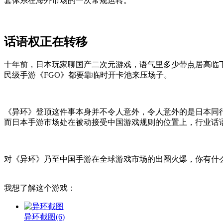
套体系在海外市场的一次常规运转。
话语权正在转移
十
年前，日本玩家聊国产二次元游戏，语气里多少带点居高临下
民级
手游
《FGO》都要靠临时开卡池来压场子。
《异环》登顶这件事本身并不令人意外，令人意外的是日本同
而日本手游市场处在被动接受中国游戏规则的位置上，行业话
对
《
异环
》
乃至
中国
手游
在
全球
游戏市场
的
出圈
火爆
，
你有
什
我想了解这个游戏：
异环截图
(6)