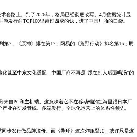
术套路上。到了2026年，格局已经彻底改写。
4
月
数据统计显
全球手游发行商TOP100里超过四成的钱，进了中国厂商的口袋。
列第7，《原神》排在第17；网易的《荒野行动》排名第15；腾
地化甚至中东文化适配，中国厂商不再是“跟在别人后面喝汤
“
的
分
来自PC和主机端。这意味着它不在移动端的红海里跟日本厂
个产业在研发管线、多端发行、全球化运营上的体系性领先。
球同步发行做品牌溢价。而《异环》这次炸服登顶，
或许
只是这