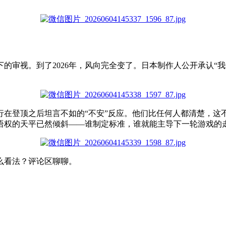
的审视。到了2026年，风向完全变了。日本制作人公开承认
“
我
行在登顶之后
坦言不如
的
“
不安
”
反应。他们比任何人都清楚，这
语权的天平已然倾斜
——
谁制定标准，谁就能
主导
下一轮游戏的
么
看法
？
评论区
聊聊
。