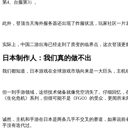
第4、台服第3
）
。
此外
，
登顶当天海外服务器
还
出现了炸服状况，玩家社区一片
实际上
，
中国二游出海已经走到了
质变
的
临界点，这次登顶更
日本制作人：我们真的做不出
我们都知道，日本
游戏
在
全球
游戏
市场
向来
是
一大
巨头
，
主机
但一到手游领域，这些技术储备就像
凭空消失
了
。
仔细
回忆
，
《生化危机》系列，但
很可能
不是
《FGO》
的
受众
，
更
闻所未
诚然
，
主机和手游在日本是两条几乎不交叉的赛道，
如果说
前
乎没有迭代过。