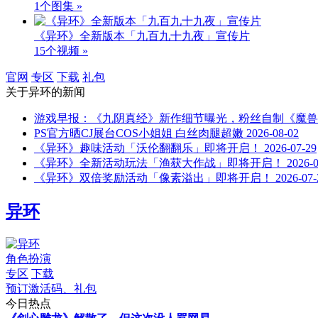
1个图集 »
《异环》全新版本「九百九十九夜」宣传片
15个视频 »
官网
专区
下载
礼包
关于
异环
的新闻
游戏早报：《九阴真经》新作细节曝光，粉丝自制《魔兽
PS官方晒CJ展台COS小姐姐 白丝肉腿超嫩
2026-08-02
《异环》趣味活动「沃伦翻翻乐」即将开启！
2026-07-29
《异环》全新活动玩法「渔获大作战」即将开启！
2026-
《异环》双倍奖励活动「像素溢出」即将开启！
2026-07-
异环
角色扮演
专区
下载
预订激活码、礼包
今日热点