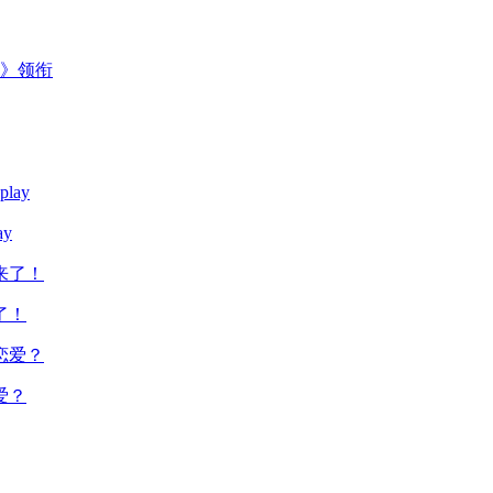
主》领衔
y
了！
爱？