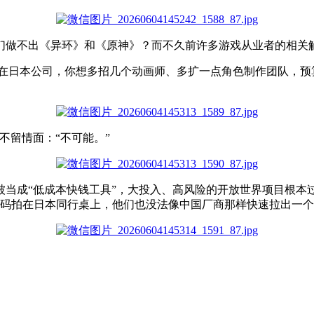
们
做不出
《异环》
和
《原神》
？
而
不久前
许多
游戏
从业者
的
相关
在日本公司，你想多招几个动画师、多扩一点角色制作团队，预
不留情面
：
“
不可能。”
被当成“低成本快钱工具”，大投入、高风险的开放世界项目根本
代码拍在日本同行桌上，他们也没法像中国厂商那样快速拉出一