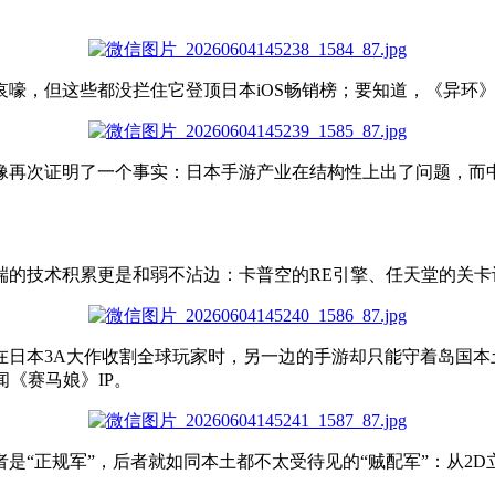
哀嚎，但
这些都没拦住它登顶日本iOS畅销榜
；
要知道
，
《异环
像
再次
证明
了
一个
事实
：日本手游产业在结构性上出了问题，而中
端的技术积累
更是
和
弱
不沾边
：
卡普空的RE引擎、任天堂的关
在
日本
3
A
大作
收割
全球
玩家
时
，
另一边
的
手游
却
只能
守着
岛国
本
闻
《
赛马娘
》
IP
。
者是“正规军”，后者
就
如同
本土
都
不太受待见
的
“贼配军”：从
2D