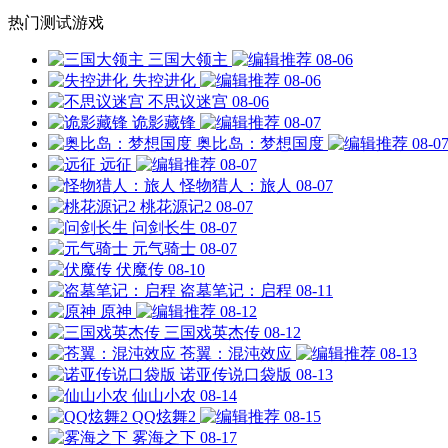
热门测试游戏
三国大领主
08-06
失控进化
08-06
不思议迷宫
08-06
诡影藏锋
08-07
奥比岛：梦想国度
08-0
远征
08-07
怪物猎人：旅人
08-07
桃花源记2
08-07
问剑长生
08-07
元气骑士
08-07
伏魔传
08-10
盗墓笔记：启程
08-11
原神
08-12
三国戏英杰传
08-12
苍翼：混沌效应
08-13
诺亚传说口袋版
08-13
仙山小农
08-14
QQ炫舞2
08-15
雾海之下
08-17