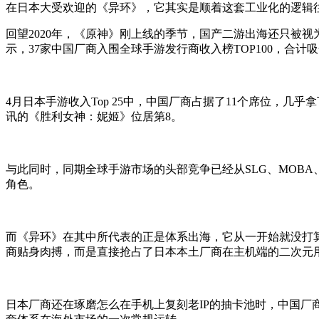
在
日本
大受欢迎
的
《异环》
，
它其实是顺着这套工业化的逻辑
回望2020年，《原神》刚上线的季节，国产二游出海还只被视
示，37家中国厂商入围全球手游发行商收入榜TOP100，合计吸金
4月日本手游收入Top 25中，中国厂商占据了11个席位，
讯的《胜利女神：妮姬》位居第8
。
与此同时
，
同期全球手游市场的头部竞争已经从SLG、MOB
角色。
而《
异环》
在
其中
所
代表的
正
是体系出海
，
它
从一开始就没打
商贴身肉搏，而是直接抢占了日本本土厂商在主机端的二次元
日本厂商还在琢磨怎么在手机上复刻老IP的抽卡池时，中国