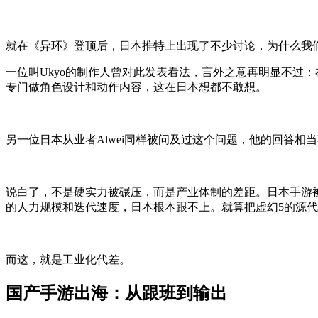
就在
《异环》登顶后，日本推特上出现了不少讨论
，
为什么
我
一位叫Ukyo的制作人
曾
对此
发表
看法
，
言外之意
再
明显
不过
：
专门做角色设计和动作内容，这在日本想都不敢想。
另一位日本从业者Alwei
同样
被
问及
过
这个
问题，
他
的
回答
相当
说白了，不是硬实力被碾压，而是产业体制的差距。日本手游
的人力规模和迭代速度，日本根本跟不上。就算把虚幻5的源
而
这
，
就是工业化代差。
国产手游出海：从跟班到输出