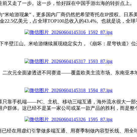
往前又走了一步。这一步，恰好踩在中国手游出海的转折点上。
为“米哈游现象”，更多国内厂商仍然把希望寄托在IP授权、日系美
22.5亿美元，占全球TOP100总收入的43.4%。也就是说，
几乎拿下半壁江山。米哈游继续展现稳定实力，《崩坏：星穹铁道》位
A、二次元全面渗透进不同赛道——覆盖欧美主流市场、东南亚本
算只靠手机
端
——PC、主机、移动三端互通，海外流水
很大一部
用户群体。这已经不是某一家公司或某一款产品的胜利，而是整
厂商已经在用虚幻引擎做多端互通、用赛季制做内容型长线、用全