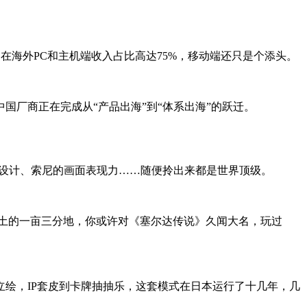
》
在
海外PC和主机端收入占比高达75%，移动端
还
只是个添头。
国厂商正在完成从“产品出海”到“体系出海”的跃迁。
卡设计、索尼的画面表现力
……
随便拎出来都是世界顶级。
土
的
一亩三分地
，
你或许对《塞尔达传说》久闻大名，玩过
立绘
，
IP套皮
到
卡牌抽抽乐，这套模式在日本运行了十几年，几