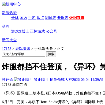
新游热游
全球
国内
手游
盘点
测试表
开服表
怀旧频道
品牌
游戏X博士
正惊游戏
公众号
新闻大全
17173
>
游戏资讯
>
手机端头条
>
正文
炸服都挡不住登顶，《异环》
神评论
禁止啃月
抽象领域大神
2026-06-04 14:39:51
17173 新闻导语
《异环》国际服1.1版本登顶日本iOS畅销榜，炸服也挡不
6月3日，完美世界旗下Hotta Studio开发的《异环》国