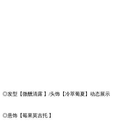
◎发型【微醺清露 】/头饰【冷萃葡夏】动态展示
◎悬饰【莓果莫吉托 】