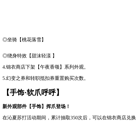
◎坐骑【桃花落雪】
◎绕身特效【甜沫轻漾 】
4.锦衣商店下架【午夜香颂】系列外观。
5.幻变之券和转职抵扣券重置购买次数。
【手饰·软爪呼呼】
新外观部件
【手饰】挥爪登场！
在沁夏苏打活动期间，累计抽取350次后，可以在锦衣商店兑换