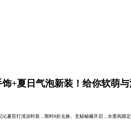
手饰+夏日气泡新装！给你软萌与
配沁夏苏打清凉时装，限时8折兑换。玄鲸秘藏开启，水墨风限