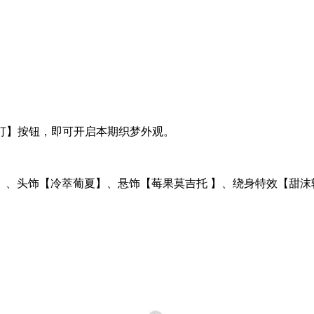
苏打】按钮，即可开启本期织梦外观。
 】、头饰【冷萃葡夏】、悬饰【莓果莫吉托 】、绕身特效【甜沫