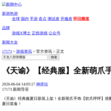
新游热游
全球
国内
手游
盘点
测试表
开服表
怀旧频道
品牌
游戏X博士
正惊游戏
公众号
新闻大全
17173
>
游戏资讯
>
官方资讯
>
正文
《天谕》【经典服】全新萌爪
2026-06-04 14:05:17
神评论
17173 新闻导语
《天谕》经典服夏日新装上架！全新萌爪手饰【软爪呼呼】搭
夏日装备！