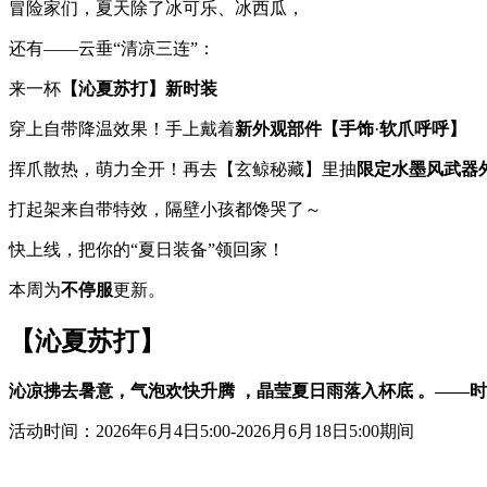
冒险家们，夏天除了冰可乐、冰西瓜，
还有——云垂“清凉三连”：
来一杯
【沁夏苏打】新时装
穿上自带降温效果！手上戴着
新外观部件
【手饰
·
软爪呼呼】
挥爪散热，萌力全开！再去【玄鲸秘藏】里抽
限定水墨风武器
打起架来自带特效，隔壁小孩都馋哭了～
快上线，把你的“夏日装备”领回家！
本周为
不停服
更新。
【沁夏苏打】
沁凉拂去暑意，气泡欢快升腾 ，晶莹夏日雨落入杯底 。——时
活动时间：2026年6月4日5:00-2026月6月18日5:00期间