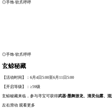
◎手饰·软爪呼呼
◎手饰·软爪呼呼
玄鲸秘藏
【活动时间】：6月4日5:00至6月11日5:00
【开启等级】：≥59级
玄鲸秘藏来临，参与寻宝可获得
武器·墨舞游龙、清灵仙露、
左右滑动 观看更多