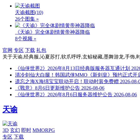
天谕截图
(10)
26个图集 »
《天谕》完全体剧情黄帝神器降临
8个视频 »
官网
专区
下载
礼包
关于
天谕,经典服,沁夏苏打,软爪呼呼,玄鲸秘藏,墨舞游龙,手饰,
《仙侠世界2》2026年8月13日经典版服务器互通计划
202
清冷剑仙大白腿！韩国武侠MMO《新剑皇》预约正式开
遗忘之海X海绵宝宝联动开启！联动时装免费赠
2026-08-
《戰意》8月6日更新维护公告
2026-08-06
《仙侠世界2》2026年8月6日服务器维护公告
2026-08-06
天谕
3D
玄幻
即时
MMORPG
专区
下载