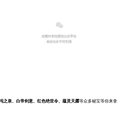
混沌之泉、白帝剑意、红色绝世令、蕴灵天露
等众多秘宝等你来拿