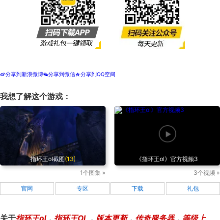
分享到新浪微博
分享到微信
分享到QQ空间
t
w
z
我想了解这个游戏：
指环王ol截图
(13)
《指环王ol》官方视频3
1个图集 »
3个视频 »
官网
专区
下载
礼包
关于
指环王ol
，
指环王OL
，
版本更新
，
传奇服务器
，
等级上