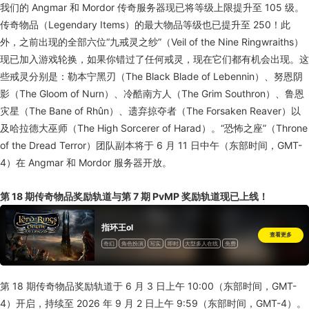
我们的 Angmar 和 Mordor 传奇服务器现已将等级上限提升至 105 级。
传奇物品（Legendary Items）的最大物品等级也已提升至 250！此
外，之前出现的全部六位“九戒灵之纱”（Veil of the Nine Ringwraiths）
现已加入游戏轮换，如果你错过了任何戒灵，现在它们都有机会出现。这
些戒灵分别是：勒本宁黑刃（The Black Blade of Lebennin）、努恩阴
影（The Gloom of Nurn）、冷酷南方人（The Grim Southron）、鲁恩
灾星（The Bane of Rhûn）、遗弃掠夺者（The Forsaken Reaver）以
及哈拉德大巫师（The High Sorcerer of Harad）。“恐怖之座”（Throne
of the Dread Terror）团队副本将于 6 月 11 日中午（东部时间，GMT-
4）在 Angmar 和 Mordor 服务器开放。
第 18 期传奇物品奖励轨道与第 7 期 PvMP 奖励轨道现已上线！
指环王ol
查看更多
奇幻
角色扮演
写实
即时
大型多人在线
免费
第 18 期传奇物品奖励轨道于 6 月 3 日上午 10:00（东部时间，GMT-
4）开启，持续至 2026 年 9 月 2 日上午 9:59（东部时间，GMT-4）。