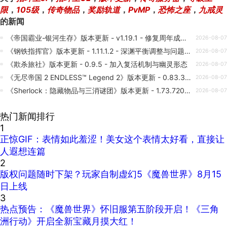
限
，
105级
，
传奇物品
，
奖励轨道
，
PvMP
，
恐怖之座
，
九戒灵
的新闻
《帝国霸业-银河生存》版本更新 - v1.19.1 - 修复周年成就及配置错误
2026-08-07
《钢铁指挥官》版本更新 - 1.11.1.2 - 深渊平衡调整与问题修正
2026-08-07
《欺杀旅社》版本更新 - 0.9.5 - 加入复活机制与幽灵形态
2026-08-07
《无尽帝国 2 ENDLESS™ Legend 2》版本更新 - 0.83.318 - 教程难度与单位升级修复
2026-08-07
《Sherlock：隐藏物品与三消谜团》版本更新 - 1.73.7201 - 穿靴子的猫主题活动上线
2026-08-07
热门新闻排行
1
正惊GIF：表情如此羞涩！美女这个表情太好看，直接让
人遐想连篇
2
版权问题随时下架？玩家自制虚幻5《魔兽世界》8月15
日上线
3
热点预告：《魔兽世界》怀旧服第五阶段开启！《三角
洲行动》开启全新宝藏月摸大红！