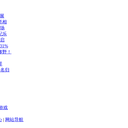
展
亮相
登场
配乐
开启
1%
够野！
罪
至名归
游戏
心
|
网站导航