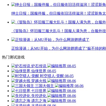
绅士日报：国服停服，但日服依旧活得滋润！涩涩新角太
《冒险岛》怀旧服三服大乱斗！国服人满为患，台服外挂
正惊漫谈：从MU开始，为什么网游翅膀成了"躲不掉的刚
热门测试游戏
炉石传说
08-05
仙侠世界
08-05
时空猎人·觉醒
08-05
穿越火线
08-06
三国大领主
08-06
七日世界
08-06
失控进化
08-06
遗忘之海
08-06
大道仙途
08-06