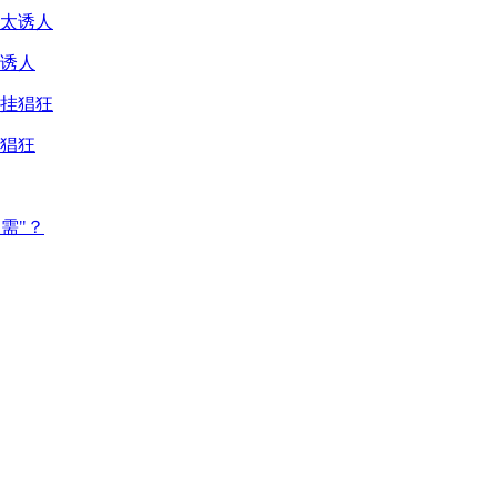
诱人
猖狂
需"？