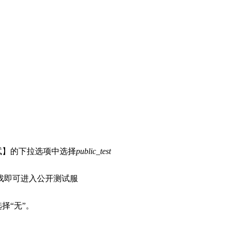
试】的下拉选项中选择
public_test
戏即可进入公开测试服
择“无”。