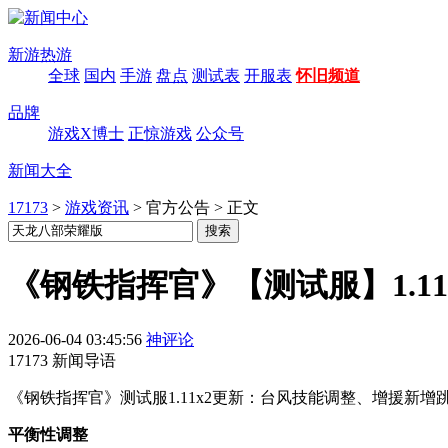
新游热游
全球
国内
手游
盘点
测试表
开服表
怀旧频道
品牌
游戏X博士
正惊游戏
公众号
新闻大全
17173
>
游戏资讯
>
官方公告
>
正文
《钢铁指挥官》【测试服】1.11
2026-06-04 03:45:56
神评论
17173 新闻导语
《钢铁指挥官》测试服1.11x2更新：台风技能调整、增援新
平衡性调整