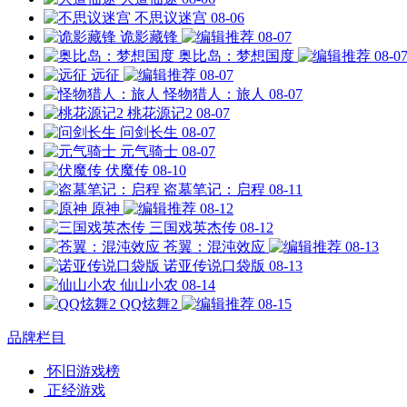
不思议迷宫
08-06
诡影藏锋
08-07
奥比岛：梦想国度
08-0
远征
08-07
怪物猎人：旅人
08-07
桃花源记2
08-07
问剑长生
08-07
元气骑士
08-07
伏魔传
08-10
盗墓笔记：启程
08-11
原神
08-12
三国戏英杰传
08-12
苍翼：混沌效应
08-13
诺亚传说口袋版
08-13
仙山小农
08-14
QQ炫舞2
08-15
品牌栏目
怀旧游戏榜
正经游戏