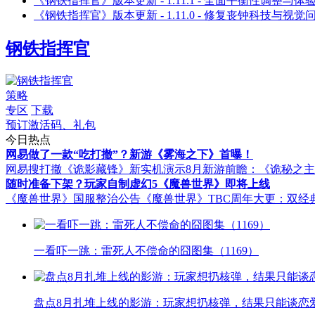
《钢铁指挥官》版本更新 - 1.11.1 - 全面平衡性调整与体
《钢铁指挥官》版本更新 - 1.11.0 - 修复丧钟科技与视觉
钢铁指挥官
策略
专区
下载
预订激活码、礼包
今日热点
网易做了一款“吃打撤”？新游《雾海之下》首曝！
网易搜打撤《诡影藏锋》新实机演示
8月新游前瞻：《诡秘之
随时准备下架？玩家自制虚幻5《魔兽世界》即将上线
《魔兽世界》国服整治公告
《魔兽世界》TBC周年大更：双经
一看吓一跳：雷死人不偿命的囧图集（1169）
盘点8月扎堆上线的影游：玩家想扔核弹，结果只能谈恋