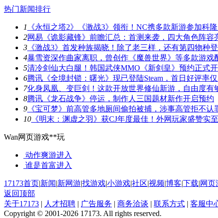
热门新闻排行
1
《永恒之塔2》《激战3》领衔！NC携多款新游参加科隆
2
网易《诡影藏锋》前瞻汇总：首测来袭，四大角色阵容
3
《激战3》首发种族揭晓！除了老三样，还有第四物种
4
暴雪资深作曲家离职，曾创作《魔兽世界》等多款游戏
5
清冷剑仙大白腿！韩国武侠MMO《新剑皇》预约正式
6
腾讯《全境封锁：曙光》现已登陆Steam，首日好评率仅3
7
化身凤凰、变巨剑！这款开放世界修仙新游，自由度有
8
腾讯《龙石战争》停运，制作人三国题材新作开启预约
9
《宝可梦》前高管多地厕间偷拍被捕，涉事高管拒不认
10
《明末：渊虚之羽》获CJ年度最佳！外网玩家盛赞实
Wan网页游戏**玩
动作爽游
进入
谁是首富
进入
17173首页
|
新闻
|
新网游
|
找游戏
|
小游戏
|
社区
|
视频
|
博客
|
下载
|
网页
返回顶部
关于17173
|
人才招聘
|
广告服务
|
商务洽谈
|
联系方式
|
客服中
Copyright © 2001-2026 17173. All rights reserved.