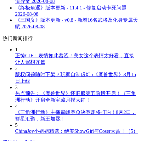
值异常
2026-08-08
《终极角逐》版本更新 - 11.4.1 - 修复启动卡死问题
2026-08-08
《三国义》版本更新 - v0.8 - 新增16名武将及化身专属天
赋
2026-08-08
热门新闻排行
1
正惊GIF：表情如此羞涩！美女这个表情太好看，直接
让人遐想连篇
2
版权问题随时下架？玩家自制虚幻5《魔兽世界》8月15
日上线
3
热点预告：《魔兽世界》怀旧服第五阶段开启！《三角
洲行动》开启全新宝藏月摸大红！
4
《三角洲行动》主播巅峰赛总决赛即将打响！8月2日，
群星汇聚，新王加冕！
5
ChinaJoy小姐姐精选：绝美ShowGirl与Coser大赏！（5）