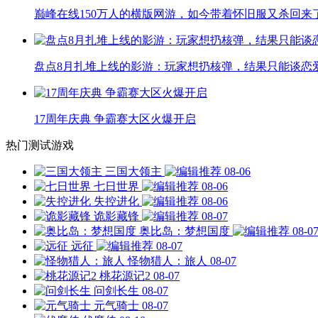
巅峰在线150万人的横版网游，如今带着怀旧服又杀回来
盘点8月扎堆上线的影游：玩家想扔核弹，结果只能谈恋
17周年庆典 争霸赛大区火爆开启
热门测试游戏
三国大领主
08-06
七日世界
08-06
失控进化
08-06
诡影藏锋
08-07
奥比岛：梦想国度
08-0
远征
08-07
怪物猎人：旅人
08-07
桃花源记2
08-07
问剑长生
08-07
元气骑士
08-07