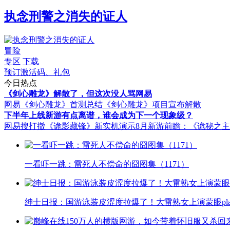
执念刑警之消失的证人
冒险
专区
下载
预订激活码、礼包
今日热点
《剑心雕龙》解散了，但这次没人骂网易
网易《剑心雕龙》首测总结
《剑心雕龙》项目宣布解散
下半年上线新游有点离谱，谁会成为下一个现象级？
网易搜打撤《诡影藏锋》新实机演示
8月新游前瞻：《诡秘之
一看吓一跳：雷死人不偿命的囧图集（1171）
绅士日报：国游泳装皮涩度拉爆了！大雷熟女上演蒙眼pla