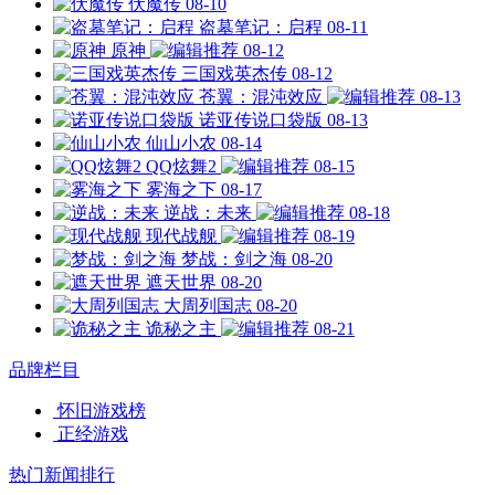
伏魔传
08-10
盗墓笔记：启程
08-11
原神
08-12
三国戏英杰传
08-12
苍翼：混沌效应
08-13
诺亚传说口袋版
08-13
仙山小农
08-14
QQ炫舞2
08-15
雾海之下
08-17
逆战：未来
08-18
现代战舰
08-19
梦战：剑之海
08-20
遮天世界
08-20
大周列国志
08-20
诡秘之主
08-21
品牌栏目
怀旧游戏榜
正经游戏
热门新闻排行