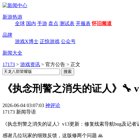
新游热游
全球
国内
手游
盘点
测试表
开服表
怀旧频道
品牌
游戏X博士
正惊游戏
公众号
新闻大全
17173
>
游戏资讯
>
官方公告
>
正文
《执念刑警之消失的证人》🔧 v
2026-06-04 03:07:03
神评论
17173 新闻导语
《执念刑警之消失的证人》v13更新：修复线索导航bug及记者证
感谢几位玩家的细致反馈，这版修两个问题 🙏