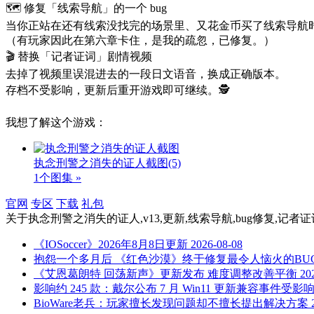
🗺️ 修复「线索导航」的一个 bug
当你正站在还有线索没找完的场景里、又花金币买了线索导航
（有玩家因此在第六章卡住，是我的疏忽，已修复。）
🎬 替换「记者证词」剧情视频
去掉了视频里误混进去的一段日文语音，换成正确版本。
存档不受影响，更新后重开游戏即可继续。🕵️
我想了解这个游戏：
执念刑警之消失的证人截图
(5)
1个图集 »
官网
专区
下载
礼包
关于
执念刑警之消失的证人,v13,更新,线索导航,bug修复,记者
《IOSoccer》2026年8月8日更新
2026-08-08
抱怨一个多月后 《红色沙漠》终于修复最令人恼火的BU
《艾恩葛朗特 回荡新声》更新发布 难度调整改善平衡
20
影响约 245 款：戴尔公布 7 月 Win11 更新兼容事件受影
BioWare老兵：玩家擅长发现问题却不擅长提出解决方案