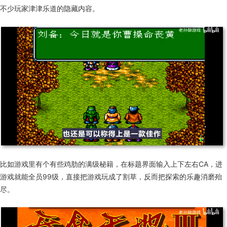
不少玩家津津乐道的隐藏内容。
比如
游戏里有个
有些
鸡肋
的满级秘籍，在标题界面输入上下左右CA，进
游戏就能全员99级，直接把游戏玩成了割草，反而把探索的乐趣消磨殆
尽。