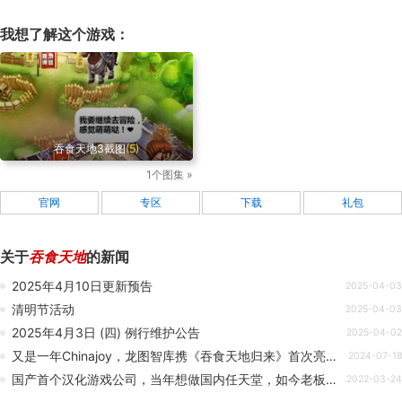
我想了解这个游戏：
吞食天地3截图
(5)
1个图集 »
官网
专区
下载
礼包
关于
吞食天地
的新闻
2025年4月10日更新预告
2025-04-03
清明节活动
2025-04-03
2025年4月3日 (四) 例行维护公告
2025-04-02
又是一年Chinajoy，龙图智库携《吞食天地归来》首次亮相！
2024-07-18
国产首个汉化游戏公司，当年想做国内任天堂，如今老板都成老赖？
2022-03-24