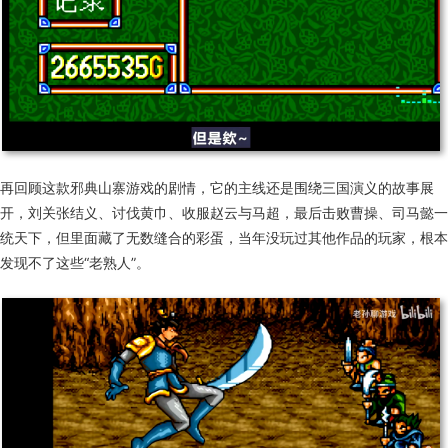
再
回顾这款邪典山寨游戏
的剧情，
它
的主线还是围绕三国演义的故事展
开，刘关张结义、讨伐黄巾、收服赵云与马超，最后击败曹操、司马懿一
统天下，但里面藏了无数缝合的彩蛋，当年没玩过其他作品的玩家，根本
发现不了这些“老熟人”。