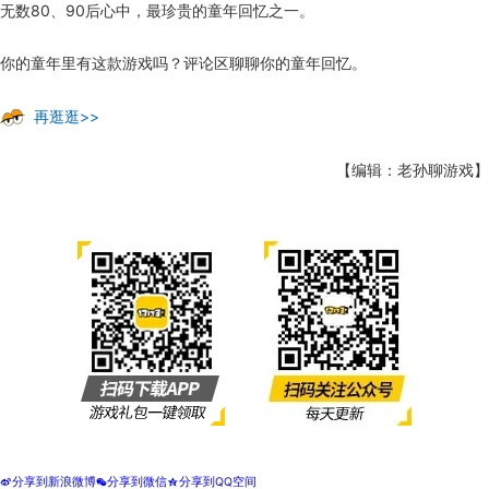
无数80、90后心中，最珍贵的童年回忆之一。
你的
童年
里
有
这款
游戏
吗
？
评论区
聊聊
你的
童年回忆
。
再逛逛>>
【编辑：老孙聊游戏】
分享到新浪微博
分享到微信
分享到QQ空间
t
w
z