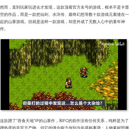
然而
，
直到
玩家
玩进去才发现，这款顶着官方名号的游戏，根本不是卡普
空的作品，而是一款把仙剑、水浒传、最终幻想等数十款游戏元素缝在一
起的
山寨游戏。
但就是
这样
一款游戏
，
却
意外成了无数人心中的童年神
作。
这款蹭了“吞食天地”IP的山寨作，和FC的前作没有任何关系，纯粹是为了
蹭热度的非官方产物。但它的缝合能力放到当年堪称离谱：人物素材照搬