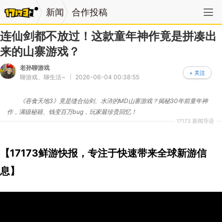
新闻
合作投稿
连仙剑都不放过！这款童年神作竟是拼凑出
来的山寨游戏？
老孙聊游戏
+ 关注
聊游戏、聊生活~
2026-06-04 00:38:55
《吞食天地3》竟是缝合仙剑、水浒的MD山寨游戏？揭秘30年前童年神
作，满级秘籍、钱变百万bug，玩家最珍贵回忆！
17173 新闻导语
【17173鲜游快报，专注于快速带来全球新游信
息】