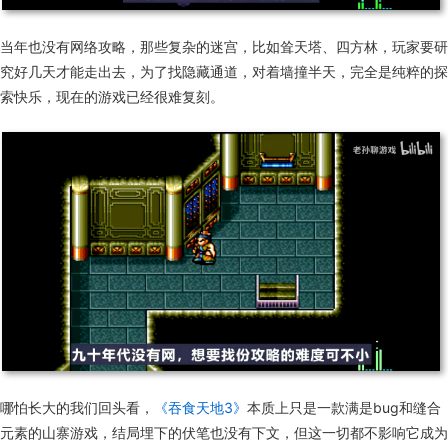
当年
也
没有网络攻略，那些复杂的迷宫，比如耸天塔、四方林，玩家要研
究好几天才能走出去，为了找隐藏通道，对着墙撞半天，
完全是
纯粹的探
索快乐，现在的游戏
已经
很
难复刻
。
哪怕长大的我们回头看
，
《吞食天地3》
本质上
只是
一款
满是bug和缝合
元素的山寨游戏，
结局埋下
的
伏笔
也没
有
下文
，
但
这一切
都
不影响它成为