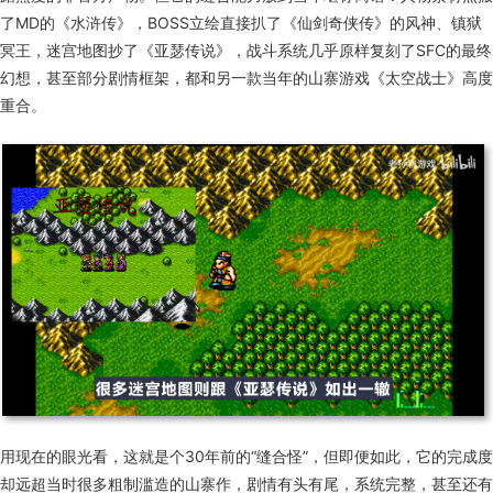
了MD的《水浒传》，BOSS立绘直接扒了《仙剑奇侠传》的风神、镇狱
冥王，迷宫地图抄了《亚瑟传说》，战斗系统几乎原样复刻了SFC的最终
幻想，甚至部分剧情框架，都和另一款当年的山寨游戏《太空战士》高度
重合。
用现在的眼光看，这就是个30年前的“缝合怪”，但即便如此，它的完成度
却远超当时很多粗制滥造的山寨作，剧情有头有尾，系统完整，甚至还有