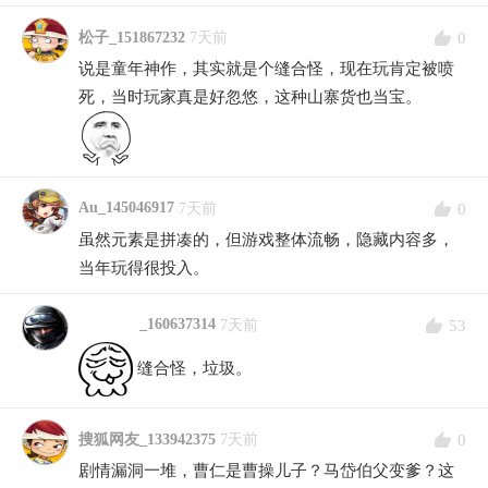
0
松子_151867232
7天前
说是童年神作，其实就是个缝合怪，现在玩肯定被喷
死，当时玩家真是好忽悠，这种山寨货也当宝。
Au_145046917
0
7天前
虽然元素是拼凑的，但游戏整体流畅，隐藏内容多，
当年玩得很投入。
_160637314
53
7天前
缝合怪，垃圾。
0
搜狐网友_133942375
7天前
剧情漏洞一堆，曹仁是曹操儿子？马岱伯父变爹？这