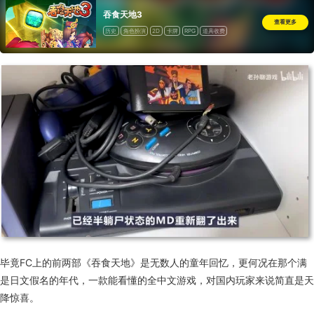
吞食天地3
查看更多
历史
角色扮演
2D
卡牌
RPG
道具收费
毕竟FC上的前两部《吞食天地》是无数人的童年回忆，更何况在那个满
是日文假名的年代，一款能看懂的全中文游戏，对国内玩家来说简直是天
降惊喜。