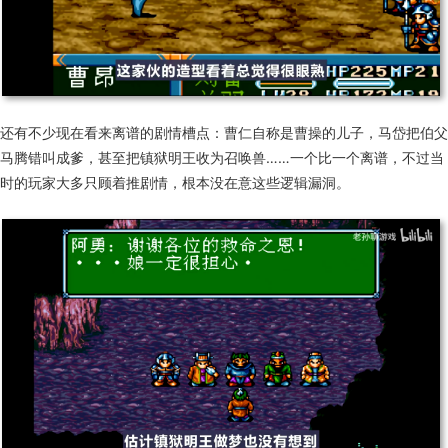
还有不少现在看来离谱的剧情槽点：曹仁自称是曹操的儿子，马岱把伯父
马腾错叫成爹，甚至把镇狱
明
王收为召唤兽
……一个比一个离谱，不过
当
时
的玩家
大多
只顾着推剧情，根本没在意这些逻辑漏洞。