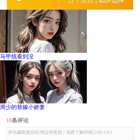
马甲线看到没
周少的替嫁小娇妻
10
条评论
评论赢取激活码/周边等奖励！加群了解详情224611913