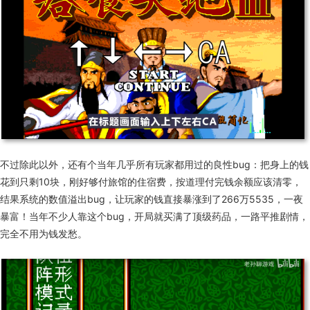
不过除此以外
，
还有个当年几乎所有玩家都用过的良性bug：把身上的钱
花到只剩10块，刚好够付旅馆的住宿费，按道理付完钱余额应该清零，
结果系统的数值溢出bug，让玩家的钱直接暴涨到了266万5535，一夜
暴富
！
当年不少人靠这个bug，开局就买满了顶级药品，一路平推剧情，
完全不用为钱发愁。