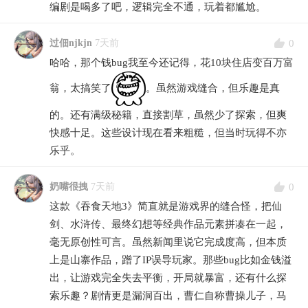
编剧是喝多了吧，逻辑完全不通，玩着都尴尬。
0
过佃njkjn
7天前
哈哈，那个钱bug我至今还记得，花10块住店变百万富
翁，太搞笑了
。虽然游戏缝合，但乐趣是真
的。还有满级秘籍，直接割草，虽然少了探索，但爽
快感十足。这些设计现在看来粗糙，但当时玩得不亦
乐乎。
0
奶嘴很拽
7天前
这款《吞食天地3》简直就是游戏界的缝合怪，把仙
剑、水浒传、最终幻想等经典作品元素拼凑在一起，
毫无原创性可言。虽然新闻里说它完成度高，但本质
上是山寨作品，蹭了IP误导玩家。那些bug比如金钱溢
出，让游戏完全失去平衡，开局就暴富，还有什么探
索乐趣？剧情更是漏洞百出，曹仁自称曹操儿子，马