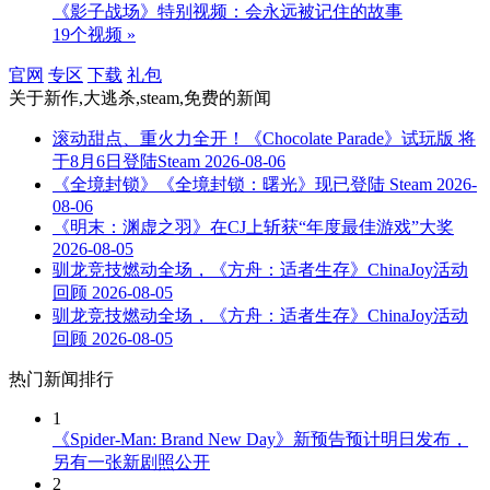
《影子战场》特别视频：会永远被记住的故事
19个视频 »
官网
专区
下载
礼包
关于
新作,大逃杀,steam,免费
的新闻
滚动甜点、重火力全开！《Chocolate Parade》试玩版 将
于8月6日登陆Steam
2026-08-06
《全境封锁》《全境封锁：曙光》现已登陆 Steam
2026-
08-06
《明末：渊虚之羽》在CJ上斩获“年度最佳游戏”大奖
2026-08-05
驯龙竞技燃动全场，《方舟：适者生存》ChinaJoy活动
回顾
2026-08-05
驯龙竞技燃动全场，《方舟：适者生存》ChinaJoy活动
回顾
2026-08-05
热门新闻排行
1
《Spider-Man: Brand New Day》新预告预计明日发布，
另有一张新剧照公开
2