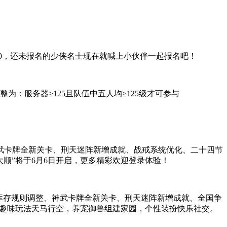
01:30，还未报名的少侠名士现在就喊上小伙伴一起报名吧！
：服务器≥125且队伍中五人均≥125级才可参与
武卡牌全新关卡、刑天迷阵新增成就、战戒系统优化、二十四节
顺”将于6月6日开启，更多精彩欢迎登录体验！
灵库存规则调整、神武卡牌全新关卡、刑天迷阵新增成就、全国争
，趣味玩法天马行空，养宠御兽组建家园，个性装扮快乐社交。