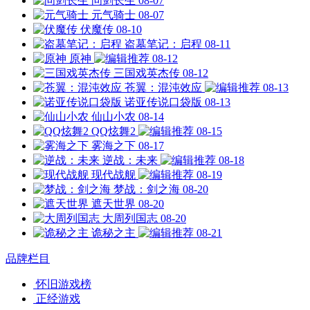
问剑长生
08-07
元气骑士
08-07
伏魔传
08-10
盗墓笔记：启程
08-11
原神
08-12
三国戏英杰传
08-12
苍翼：混沌效应
08-13
诺亚传说口袋版
08-13
仙山小农
08-14
QQ炫舞2
08-15
雾海之下
08-17
逆战：未来
08-18
现代战舰
08-19
梦战：剑之海
08-20
遮天世界
08-20
大周列国志
08-20
诡秘之主
08-21
品牌栏目
怀旧游戏榜
正经游戏