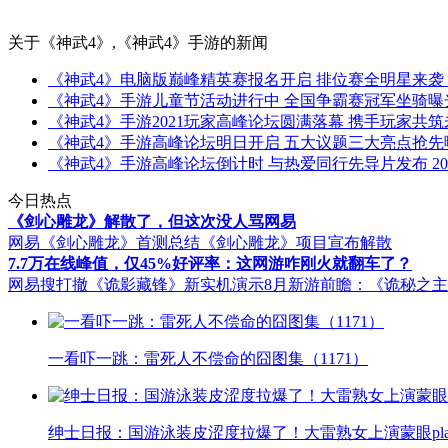
关于
《神武4》,《神武4》手游
的新闻
《神武4》电脑版巅峰精英赛报名开启 排位赛全明星来袭
《神武4》手游儿童节活动进行中 全国争霸赛冠军坐骑曝
《神武4》手游2021玩家高峰论坛圆满落幕 携手玩家共筑
《神武4》手游高峰论坛明日开启 五大议题三大亮点抢先
《神武4》手游高峰论坛倒计时 与热爱同行先导片发布
20
今日热点
《剑心雕龙》解散了，但这次没人骂网易
网易《剑心雕龙》首测总结
《剑心雕龙》项目宣布解散
7.7万在线峰值，仅45%好评率：这网游咋刚火就翻车了？
网易搜打撤《诡影藏锋》新实机演示
8月新游前瞻：《诡秘之
一看吓一跳：雷死人不偿命的囧图集（1171）
绅士日报：国游泳装皮涩度拉爆了！大雷熟女上演蒙眼pla