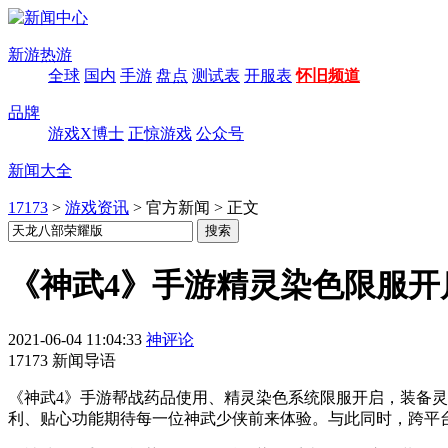
新游热游
全球
国内
手游
盘点
测试表
开服表
怀旧频道
品牌
游戏X博士
正惊游戏
公众号
新闻大全
17173
>
游戏资讯
>
官方新闻
>
正文
《神武4》手游精灵染色限服开
2021-06-04 11:04:33
神评论
17173 新闻导语
《神武4》手游帮战药品使用、精灵染色系统限服开启，装备
利、贴心功能期待每一位神武少侠前来体验。与此同时，跨平台