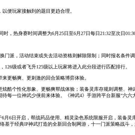
，以便玩家接触到的题目更趋合理。
同时，热身赛时间调整为6月25日至6月27日每日21:32至次日
转换门派，活动结束或失去活动资格则解除限制；同时报名条件调整为
126级或者飞升125级以上玩家将进入此分段进行匹配排行。
侠带来更畅爽、更刺激的回合策略博弈体验。
更炫酷个性化形象、更畅爽帮战体验；装备灵库存规则调整、神
待每一位神武少侠前来体验。《神武4》手游跨平台新服“六六大
将于6月6日开启，帮战药品使用、精灵染色系统限服开启，装备
络基于经典IP神武打造的全新回合制网游，十一门派策略战斗