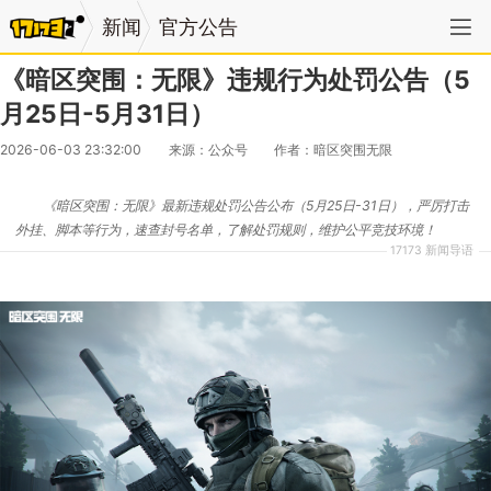
新闻
官方公告
《暗区突围：无限》违规行为处罚公告（5
月25日-5月31日）
2026-06-03 23:32:00
来源：公众号
作者：暗区突围无限
《暗区突围：无限》最新违规处罚公告公布（5月25日-31日），严厉打击
外挂、脚本等行为，速查封号名单，了解处罚规则，维护公平竞技环境！
17173 新闻导语