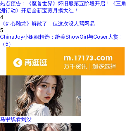
热点预告：《魔兽世界》怀旧服第五阶段开启！《三角
洲行动》开启全新宝藏月摸大红！
4
《剑心雕龙》解散了，但这次没人骂网易
5
ChinaJoy小姐姐精选：绝美ShowGirl与Coser大赏！
（5）
马甲线看到没