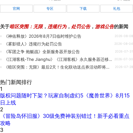
官网
专区
下载
礼包
关于
暗区突围：无限
，
违规行为
，
处罚公告
，
游戏公告
的新闻
《神佑释放》2026年8月7日临时维护公告
2026-08-08
《雾影猎人》违规行为处罚公告
2026-08-04
《军团之争 炮艇战》全新服务器开放公告
2026-07-31
《江湖客栈-The Jianghu》《江湖客栈》永久服务器迁移及清档公告
2026-07-30
《暗区突围：无限》最后2天！生化联动送点券活动即将结束，千万别错过！
2026-07-28
热门新闻排行
1
版权问题随时下架？玩家自制虚幻5《魔兽世界》8月15
日上线
2
《冒险岛怀旧服》30级免费神装别错过！新手必看重点
攻略
3