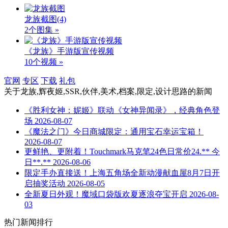
龙族截图
(4)
2个图集 »
《龙族》手游版宣传视频
10个视频 »
官网
专区
下载
礼包
关于
龙族,辉夜姬,SSR,伙伴,美术,档案,限定,设计思路
的新闻
《胜利女神：妮姬》联动《女神异闻录》，经典角色登
场
2026-08-07
《魔法之门》今日商城限定：通用宝石幸运宝箱！
2026-08-07
更鲜艳、更附着！Touchmark马克笔24色日常价24.** 今
日**.**
2026-08-06
限定手办直接送！上海五角场全新动漫献血屋8月7日开
启抽奖活动
2026-08-05
全新夏日外观！魔域口袋版欢夏逐浪夺宝开启
2026-08-
03
热门新闻排行