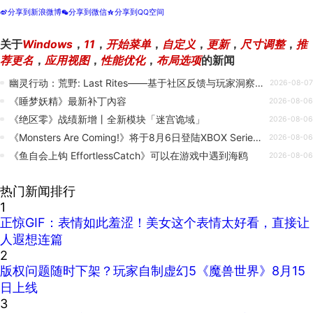
分享到新浪微博
分享到微信
分享到QQ空间
t
w
z
关于
Windows
，
11
，
开始菜单
，
自定义
，
更新
，
尺寸调整
，
推
荐更名
，
应用视图
，
性能优化
，
布局选项
的新闻
幽灵行动：荒野: Last Rites——基于社区反馈与玩家洞察的大型免费更新上线
2026-08-07
《睡梦妖精》最新补丁內容
2026-08-06
《绝区零》战绩新增丨全新模块「迷宫诡域」
2026-08-06
《Monsters Are Coming!》将于8月6日登陆XBOX Series X|S——挑战者专属更新同步上线
2026-08-06
《鱼自会上钩 EffortlessCatch》可以在游戏中遇到海鸥
2026-08-06
热门新闻排行
1
正惊GIF：表情如此羞涩！美女这个表情太好看，直接让
人遐想连篇
2
版权问题随时下架？玩家自制虚幻5《魔兽世界》8月15
日上线
3