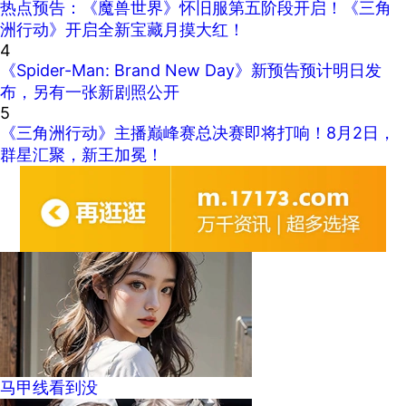
热点预告：《魔兽世界》怀旧服第五阶段开启！《三角
洲行动》开启全新宝藏月摸大红！
4
《Spider-Man: Brand New Day》新预告预计明日发
布，另有一张新剧照公开
5
《三角洲行动》主播巅峰赛总决赛即将打响！8月2日，
群星汇聚，新王加冕！
马甲线看到没