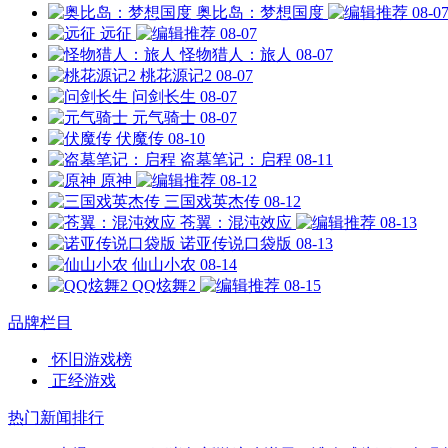
奥比岛：梦想国度
08-0
远征
08-07
怪物猎人：旅人
08-07
桃花源记2
08-07
问剑长生
08-07
元气骑士
08-07
伏魔传
08-10
盗墓笔记：启程
08-11
原神
08-12
三国戏英杰传
08-12
苍翼：混沌效应
08-13
诺亚传说口袋版
08-13
仙山小农
08-14
QQ炫舞2
08-15
品牌栏目
怀旧游戏榜
正经游戏
热门新闻排行