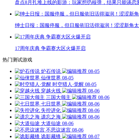
盘点8月扎堆上线的影游：玩家想扔核弹，结果只能谈恋
绅士日报：国服停服，但日服依旧活得滋润！涩涩新角太
17周年庆典 争霸赛大区火爆开启
热门测试游戏
炉石传说
08-05
仙侠世界
08-05
时空猎人·觉醒
08-05
穿越火线
08-06
三国大领主
08-06
七日世界
08-06
失控进化
08-06
遗忘之海
08-06
大道仙途
08-06
不思议迷宫
08-06
诡影藏锋
08-07