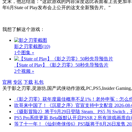
文末，他总结道：“这款游戏的内容深度远比表面看上去更加丰
年6月State of Play发布会上公开的这支全新预告片。”
我想了解这个游戏：
影之刃零截图
(10)
1个图集 »
【State of Play】《影之刃零》50秒先导预告片
2个视频 »
官网
专区
下载
礼包
关于
影之刃零,灵游坊,国产武侠动作游戏,PC,PS5,Insider Gaming,
《影之刃零》获年度最佳概率不足1%！老外申冤：怎么
吹哥来中国了！《沉星之序》官宣支持中文配音
2026-08-
《摄影冒险2》将于9月29日登陆 Steam、PS5 与 Swit
PS5 Pro系统更新 Beta版默认开启PSSR 2 所有游戏画质
等了十一年！《仙剑奇侠传6》PS5版将于8月26日发售
20