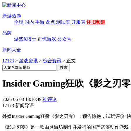
新游热游
全球
国内
手游
盘点
测试表
开服表
怀旧频道
品牌
游戏X博士
正惊游戏
公众号
新闻大全
17173
>
游戏资讯
>
综合资讯
>
正文
Insider Gaming狂吹《
2026-06-03 18:10:49
神评论
17173 新闻导语
外媒Insider Gaming狂赞《影之刃零》！预告惊艳，试
《影之刃零》是一款由灵游坊制作并发行的国产武侠动作游戏，将登