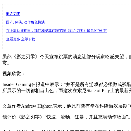
影之刃零
国产, 剑侠, 动作角色扮演
在上海动捕棚里，我们和梁其伟聊了聊《影之刃零》最后的“长征”
查看更多
立即下载
虽然《影之刃零》今天宣布跳票的消息让部分玩家略感失望，但在索尼S
赏。
视频欣赏：
Insider Gaming在报道中表示：“并不是所有游戏都
所展示的一切都相当出色，而这次在索尼State of Play上
文章作者Andrew Highton表示，他此前曾有幸在科隆游戏展期间
他评价《影之刃零》“快速、流畅、狂暴，并且充满动作场面”