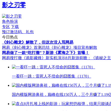
影之刃零
角色扮演
专区
下载
预订激活码、礼包
今日热点
《剑心雕龙》解散了，但这次没人骂网易
网易《剑心雕龙》首测总结
《剑心雕龙》项目宣布解散
网易做了一款“吃打撤”？新游《雾海之下》首曝！
网易搜打撤《诡影藏锋》新实机演示
8月新游前瞻：《诡秘之
一看吓一跳：雷死人不偿命的囧图集（1170）
国内横版网游鼻祖，巅峰在线150万人，三个月赚了1.19