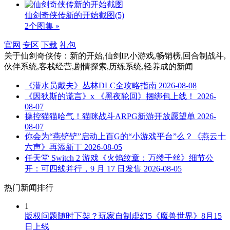
仙剑奇侠传新的开始截图
(5)
2个图集 »
官网
专区
下载
礼包
关于
仙剑奇侠传：新的开始,仙剑IP,小游戏,畅销榜,回合制战斗,
伙伴系统,客栈经营,剧情探索,历练系统,轻养成
的新闻
《潜水员戴夫》丛林DLC全攻略指南
2026-08-08
《因狄斯的谎言》x 《黑夜轮回》捆绑包上线！
2026-
08-07
操控猫猫哈气！猫咪战斗ARPG新游开放愿望单
2026-
08-07
你会为“燕铲铲”启动上百G的“小游戏平台”么？《燕云十
六声》再添新丁
2026-08-05
任天堂 Switch 2 游戏《火焰纹章：万缕千丝》细节公
开：可四线并行，9 月 17 日发售
2026-08-05
热门新闻排行
1
版权问题随时下架？玩家自制虚幻5《魔兽世界》8月15
日上线