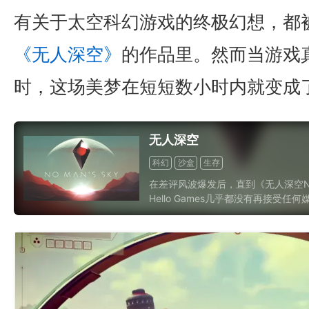
有关于太空科幻游戏的终极幻想，都
《无人深空》
的作品里。然而当游戏
时，这场美梦在短短数小时内就变成
无人深空
科幻
沙盒
生存
在差评风波爆发后，直到《无人深空N
Hello Games几乎都没有再接受任
用实际行动来对玩家们表示歉意，而
极的回应，这是一个有关于救赎与谅
《无人星空》值得被铭记在游戏史上