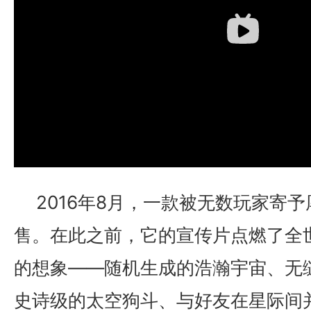
2016年8月，一款被无数玩家寄
17周年庆典 争霸赛大区火
爆开启
售。在此之前，它的宣传片点燃了全
的想象——随机生成的浩瀚宇宙、无
史诗级的太空狗斗、与好友在星际间