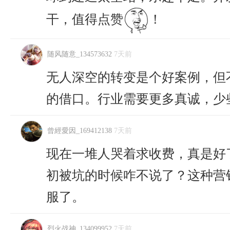
干，值得点赞
！
随风随意_134573632
7天前
无人深空的转变是个好案例，但
的借口。行业需要更多真诚，少
曾經愛因_169412138
7天前
现在一堆人哭着求收费，真是好
初被坑的时候咋不说了？这种营
服了。
烈火战神_134099952
7天前