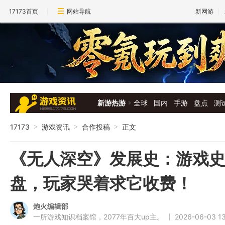
17173首页
网站导航
新网游
新游热游
全球
国内
手游
盘点
测
17173
游戏资讯
合作投稿
正文
>
>
>
《无人深空》发展史：游戏
盘，玩家哭着求它收费！
炮火编辑部
一所游戏知识档案馆，2077年百大up主。
2026-06-03 13