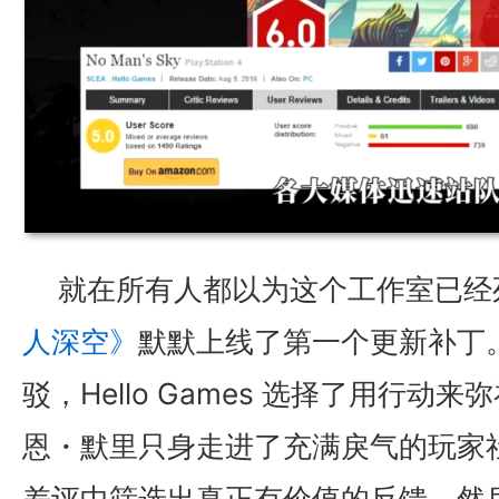
就在所有人都以为这个工作室已经
人深空》
默默上线了第一个更新补丁
驳，Hello Games 选择了用行动
恩・默里只身走进了充满戾气的玩家
差评中筛选出真正有价值的反馈，然