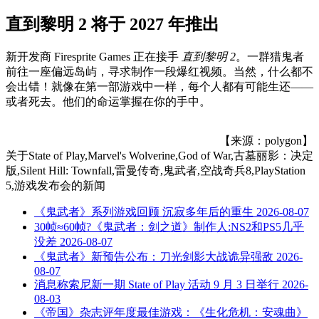
直到黎明 2 将于 2027 年推出
新开发商 Firesprite Games 正在接手
直到黎明 2
。一群猎鬼者
前往一座偏远岛屿，寻求制作一段爆红视频。当然，什么都不
会出错！就像在第一部游戏中一样，每个人都有可能生还——
或者死去。他们的命运掌握在你的手中。
【来源：polygon】
关于
State of Play,Marvel's Wolverine,God of War,古墓丽影：决定
版,Silent Hill: Townfall,雷曼传奇,鬼武者,空战奇兵8,PlayStation
5,游戏发布会
的新闻
《鬼武者》系列游戏回顾 沉寂多年后的重生
2026-08-07
30帧≈60帧?《鬼武者：剑之道》制作人:NS2和PS5几乎
没差
2026-08-07
《鬼武者》新预告公布：刀光剑影大战诡异强敌
2026-
08-07
消息称索尼新一期 State of Play 活动 9 月 3 日举行
2026-
08-03
《帝国》杂志评年度最佳游戏：《生化危机：安魂曲》