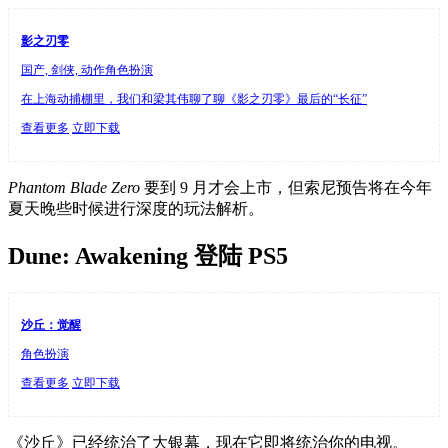
影之刃零
国产, 剑侠, 动作角色扮演
在上海动捕棚里，我们和梁其伟聊了聊《影之刃零》最后的“长征”
查看更多
立即下载
Phantom Blade Zero
要到 9 月才会上市，但索尼预告将在今年
夏天晚些时候进行深度的玩法解析。
Dune: Awakening 登陆 PS5
沙丘：觉醒
角色扮演
查看更多
立即下载
《沙丘》已经统治了大银幕，现在它即将统治你的电视。