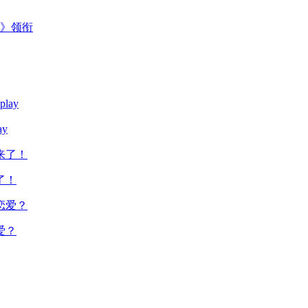
主》领衔
y
了！
爱？