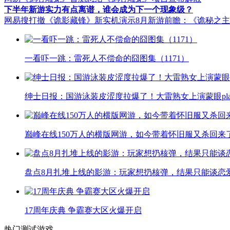
下半年新游实力有点离谱，谁会成为下一个现象级？
网易搜打撤《诡影藏锋》新实机演示
8月新游前瞻：《诡秘之
一看吓一跳：雷死人不偿命的囧图集（1171）
绅士日报：国游泳装皮涩度拉爆了！大雷熟女上演蒙眼pla
巅峰在线150万人的横版网游，如今带着怀旧服又杀回来
盘点8月扎堆上线的影游：玩家想扔核弹，结果只能谈恋
17周年庆典 争霸赛大区火爆开启
热门测试游戏