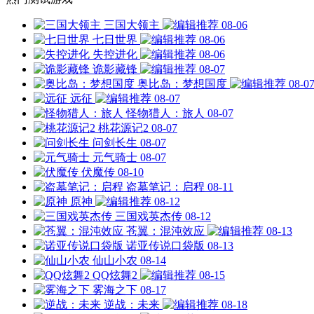
三国大领主
08-06
七日世界
08-06
失控进化
08-06
诡影藏锋
08-07
奥比岛：梦想国度
08-0
远征
08-07
怪物猎人：旅人
08-07
桃花源记2
08-07
问剑长生
08-07
元气骑士
08-07
伏魔传
08-10
盗墓笔记：启程
08-11
原神
08-12
三国戏英杰传
08-12
苍翼：混沌效应
08-13
诺亚传说口袋版
08-13
仙山小农
08-14
QQ炫舞2
08-15
雾海之下
08-17
逆战：未来
08-18