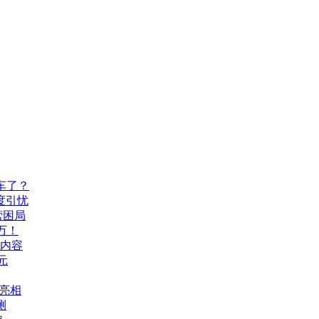
车了？
度引忧
营困局
万！
机内容
元
A亮相
测