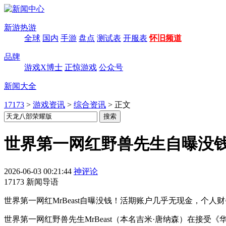
新游热游
全球
国内
手游
盘点
测试表
开服表
怀旧频道
品牌
游戏X博士
正惊游戏
公众号
新闻大全
17173
>
游戏资讯
>
综合资讯
>
正文
世界第一网红野兽先生自曝没钱
2026-06-03 00:21:44
神评论
17173 新闻导语
世界第一网红MrBeast自曝没钱！活期账户几乎无现金，个
世界第一网红野兽先生MrBeast（本名吉米·唐纳森）在接