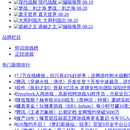
现代战舰
08-19
梦战：剑之海
08-20
遮天世界
08-20
大周列国志
08-20
诡秘之主
08-21
品牌栏目
怀旧游戏榜
正经游戏
热门新闻排行
1
7.7万在线峰值，但只有45%好评率：这网游咋刚火就翻
2
腾讯《穿越火线：潜伏》开发生变？开发中途裁员，进
3
前作《执剑之刻》曾获3亿流水 老牌女性向团队深陷经
4
DeepSeek入局游戏，高薪招聘游戏AI程序员，月薪近百
5
降低预期？杨奇暗示820或无《黑神话：钟馗》重磅实
6
赚真美金！玩撤离游戏《BR1: Infinite》每小时可赚10美
7
腾讯《王者万象棋》公测定档 全网预约突破5000万
8
难产18年！曝育碧压箱底王牌游戏将更名重启 今年TG
9
iOS预约开启！《梦幻新诛仙：轻享》官宣9月全平台公