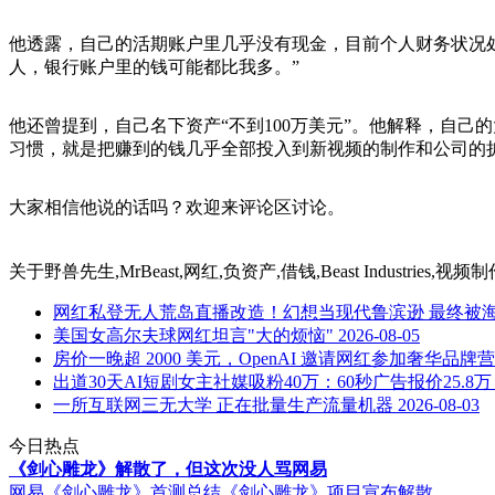
他透露，自己的活期账户里几乎没有现金，目前个人财务状况处
人，银行账户里的钱可能都比我多。”
他还曾提到，自己名下资产“不到100万美元”。他解释，自己的大部分
习惯，就是把赚到的钱几乎全部投入到新视频的制作和公司的
大家相信他说的话吗？欢迎来评论区讨论。
关于
野兽先生,MrBeast,网红,负资产,借钱,Beast Industrie
网红私登无人荒岛直播改造！幻想当现代鲁滨逊 最终被
美国女高尔夫球网红坦言"大的烦恼"
2026-08-05
房价一晚超 2000 美元，OpenAI 邀请网红参加奢华品
出道30天AI短剧女主社媒吸粉40万：60秒广告报价25.8
一所互联网三无大学 正在批量生产流量机器
2026-08-03
今日热点
《剑心雕龙》解散了，但这次没人骂网易
网易《剑心雕龙》首测总结
《剑心雕龙》项目宣布解散