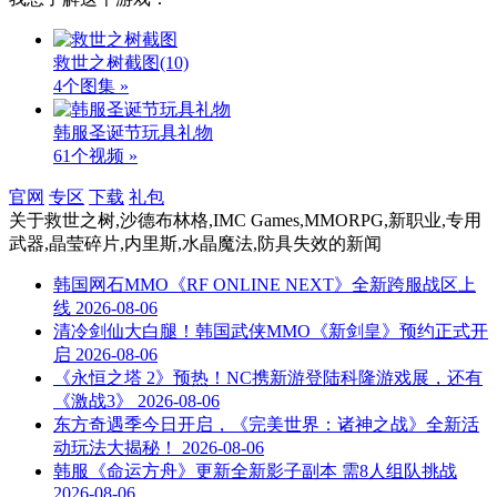
救世之树截图
(10)
4个图集 »
韩服圣诞节玩具礼物
61个视频 »
官网
专区
下载
礼包
关于
救世之树,沙德布林格,IMC Games,MMORPG,新职业,专用
武器,晶莹碎片,内里斯,水晶魔法,防具失效
的新闻
韩国网石MMO《RF ONLINE NEXT》全新跨服战区上
线
2026-08-06
清冷剑仙大白腿！韩国武侠MMO《新剑皇》预约正式开
启
2026-08-06
《永恒之塔 2》预热！NC携新游登陆科隆游戏展，还有
《激战3》
2026-08-06
东方奇遇季今日开启，《完美世界：诸神之战》全新活
动玩法大揭秘！
2026-08-06
韩服《命运方舟》更新全新影子副本 需8人组队挑战
2026-08-06