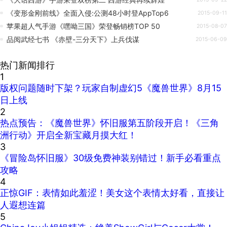
《变形金刚前线》全面入侵:公测48小时登AppTop6
2015-09-11
苹果超人气手游《嘿呦三国》荣登畅销榜TOP 50
2015-08-07
品阅武经七书 《赤壁-三分天下》上兵伐谋
2015-06-09
热门新闻排行
1
版权问题随时下架？玩家自制虚幻5《魔兽世界》8月15
日上线
2
热点预告：《魔兽世界》怀旧服第五阶段开启！《三角
洲行动》开启全新宝藏月摸大红！
3
《冒险岛怀旧服》30级免费神装别错过！新手必看重点
攻略
4
正惊GIF：表情如此羞涩！美女这个表情太好看，直接让
人遐想连篇
5