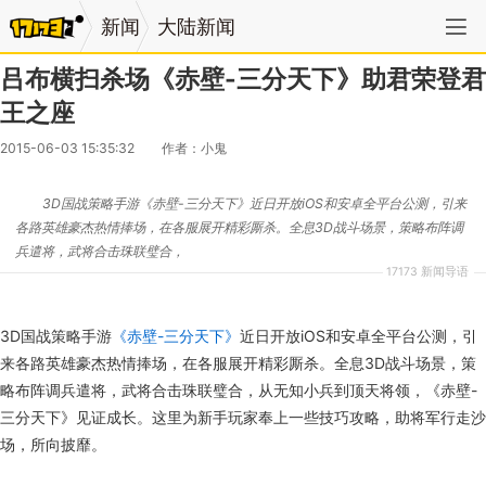
新闻
大陆新闻
吕布横扫杀场《赤壁-三分天下》助君荣登君
王之座
2015-06-03 15:35:32
作者：小鬼
3D国战策略手游《赤壁-三分天下》近日开放iOS和安卓全平台公测，引来
各路英雄豪杰热情捧场，在各服展开精彩厮杀。全息3D战斗场景，策略布阵调
兵遣将，武将合击珠联璧合，
17173 新闻导语
3D国战策略手游
《赤壁-三分天下》
近日开放iOS和安卓全平台公测，引
来各路英雄豪杰热情捧场，在各服展开精彩厮杀。全息3D战斗场景，策
略布阵调兵遣将，武将合击珠联璧合，从无知小兵到顶天将领，《赤壁-
三分天下》见证成长。这里为新手玩家奉上一些技巧攻略，助将军行走沙
场，所向披靡。