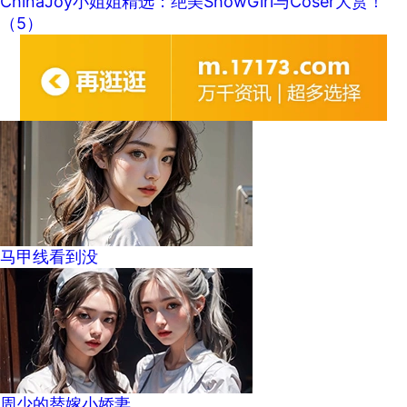
ChinaJoy小姐姐精选：绝美ShowGirl与Coser大赏！
（5）
马甲线看到没
周少的替嫁小娇妻