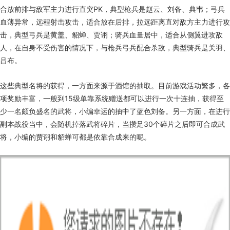
合放前排与敌军主力进行直突PK，典型枪兵是赵云、刘备、典韦；弓兵
血薄异常，远程射击攻击，适合放在后排，拉远距离直对敌方主力进行攻
击，典型弓兵是黄盖、貂蝉、贾诩；骑兵血量居中，适合从侧翼进攻敌
人，在自身不受伤害的情况下，与枪兵弓兵配合杀敌，典型骑兵是关羽、
吕布。
这些典型名将的获得，一方面来源于酒馆的抽取。目前游戏活动繁多，各
项奖励丰富，一般到15级单靠系统赠送都可以进行一次十连抽，获得至
少一名颇负盛名的武将，小编幸运的抽中了蓝色刘备。另一方面，在进行
副本战役当中，会随机掉落武将碎片，当攒足30个碎片之后即可合成武
将，小编的贾诩和貂蝉可都是依靠合成来的呢。