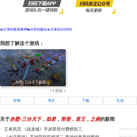
分享到新浪微博
分享到微信
分享到QQ空间
t
w
z
我想了解这个游戏：
赤壁-三分天下截图
(5)
1个图集 »
官网
专区
下载
礼包
关于
赤壁-三分天下
，
助君
，
荣登
，
君王
，
之座
的新闻
王者风范 《战龙城》手游荣登付费榜前三
2016-04-15
《大话西游》手游荣登双榜第二 西游经典再续辉煌
2015-09-22