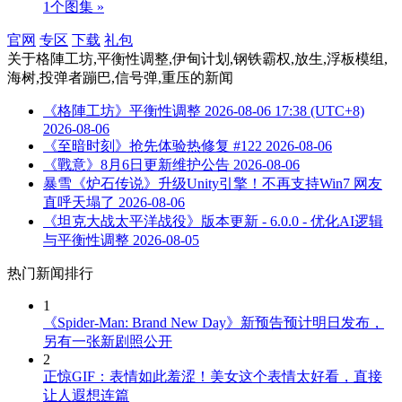
1个图集 »
官网
专区
下载
礼包
关于
格陣工坊,平衡性调整,伊甸计划,钢铁霸权,放生,浮板模组,
海树,投弹者蹦巴,信号弹,重压
的新闻
《格陣工坊》平衡性调整 2026-08-06 17:38 (UTC+8)
2026-08-06
《至暗时刻》抢先体验热修复 #122
2026-08-06
《戰意》8月6日更新维护公告
2026-08-06
暴雪《炉石传说》升级Unity引擎！不再支持Win7 网友
直呼天塌了
2026-08-06
《坦克大战太平洋战役》版本更新 - 6.0.0 - 优化AI逻辑
与平衡性调整
2026-08-05
热门新闻排行
1
《Spider-Man: Brand New Day》新预告预计明日发布，
另有一张新剧照公开
2
正惊GIF：表情如此羞涩！美女这个表情太好看，直接
让人遐想连篇