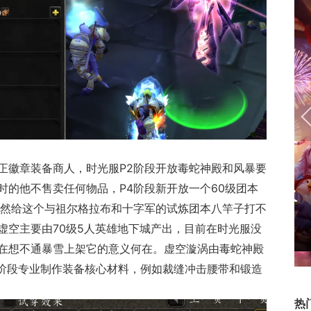
戏
返回
顶部
公正徽章装备商人，时光服P2阶段开放毒蛇神殿和风暴要
时的他不售卖任何物品，P4阶段新开放一个60级团本
17周年庆典 争霸赛大区火
竟然给这个与祖尔格拉布和十字军的试炼团本八竿子打不
爆开启
虚空主要由70级5人英雄地下城产出，目前在时光服没
在想不通暴雪上架它的意义何在。虚空漩涡由
毒蛇神殿
2阶段专业制作装备核心材料，例如裁缝冲击腰带和锻造
热