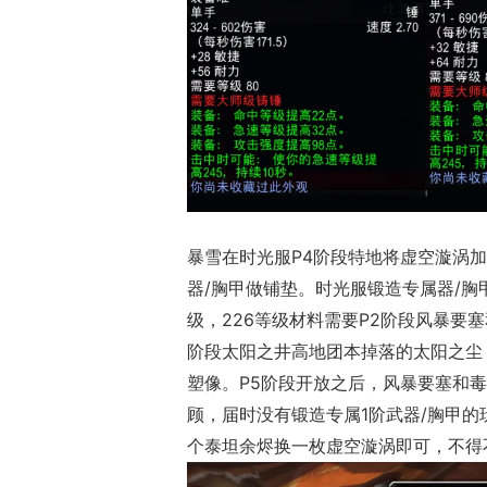
暴雪在时光服P4阶段特地将虚空漩涡
器/胸甲做铺垫。时光服
锻造专属
器/胸
级，226等级材料需要P2阶段风暴要
阶段太阳之井高地团本掉落的太阳之尘，
塑像。P5阶段开放之后，风暴要塞和
顾，届时没有
锻造专属
1阶
武器/胸甲
的
个泰坦余烬换一枚
虚空漩涡即可，不得