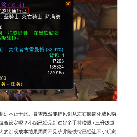
制远不止于此。暴雪
既然能把风剑从左右脸简化成风吻
组合设定呢？小编已经见到过好多手持橙眼+三升级道
大的沉没成本结果周周不见萨弗隆铁锭已经让不少玩家