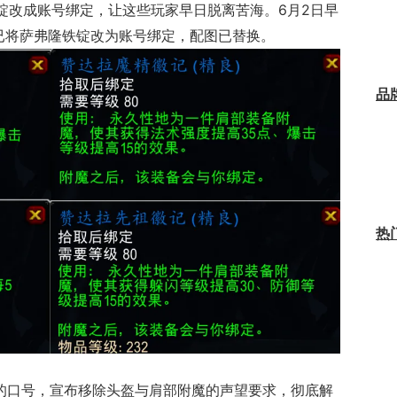
锭改成账号绑定，让这些玩家早日脱离苦海。6月2日早
已将萨弗隆铁锭改为账号绑定，配图已替换。
品
热
”的口号，宣布移除头盔与肩部附魔的声望要求，彻底解