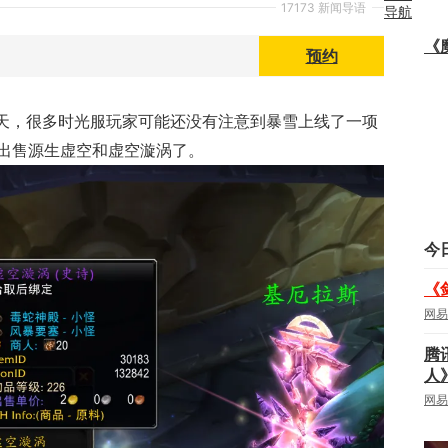
17173 新闻导语
导航
戏
|
《
预约
小游
戏
|
5天，很多时光服玩家可能还没有注意到暴雪上线了一项
社
出售源生虚空和虚空漩涡了。
区
|
视
频
|
今
博
《
网易
客
|
腾
下
人
载
|
网易
网页游