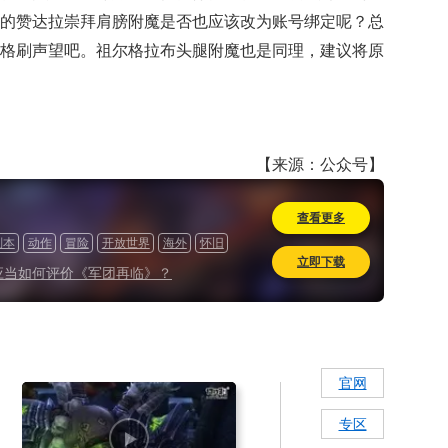
增的赞达拉崇拜肩膀附魔是否也应该改为账号绑定呢？总
祖格刷声望吧。祖尔格拉布头腿附魔也是同理，建议将原
【来源：公众号】
查看更多
副本
动作
冒险
开放世界
海外
怀旧
立即下载
应当如何评价《军团再临》？
官网
专区