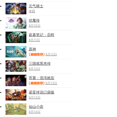
元气骑士
今日
伏魔传
8月10日
盗墓笔记：启程
8月11日
原神
8月12日
三国戏英杰传
8月12日
苍翼：混沌效应
8月13日
诺亚传说口袋版
8月13日
仙山小农
8月14日