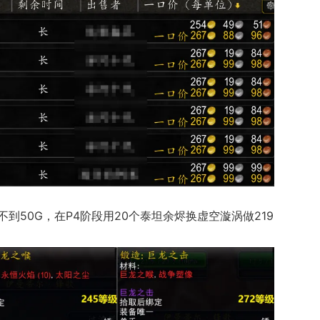
到50G，在P4阶段用20个泰坦余烬换
虚空漩涡
做219