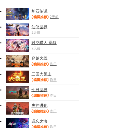
炉石传说
2天前
仙侠世界
2天前
时空猎人·觉醒
2天前
穿越火线
昨日
三国大领主
昨日
七日世界
昨日
失控进化
昨日
遗忘之海
昨日