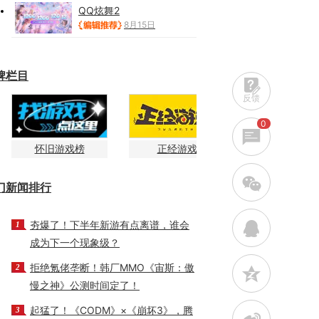
QQ炫舞2
8月15日
牌栏目
反馈
0
怀旧游戏榜
正经游戏
w
门新闻排行
夯爆了！下半年新游有点离谱，谁会
q
1
成为下一个现象级？
拒绝氪佬垄断！韩厂MMO《宙斯：傲
2
z
慢之神》公测时间定了！
起猛了！《CODM》×《崩坏3》，腾
3