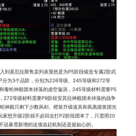
加入到
基厄拉斯
售卖列表显然是为P5阶段锻造专属2阶武
甲分为
3个品阶，分别为226等级、245等级和272等
塞和毒蛇神殿团本掉落的虚空漩涡，245等级材料需要P5
272等级材料需要P9阶段安其拉神殿团本掉落的战争
毒蛇神殿只剩下少数风剑、橙装升级道具和凤凰摸奖团光
玩家想升级2阶就不必回去打P2阶段团本了，只需用20
不说暴雪新增的这项追赶机制还是挺贴心的。