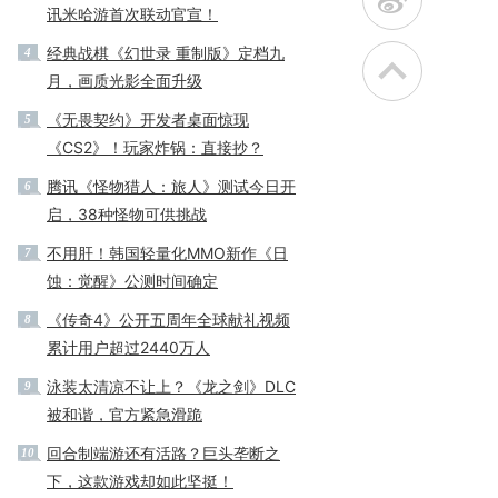
t
讯米哈游首次联动官宣！
经典战棋《幻世录 重制版》定档九
4
月，画质光影全面升级
《无畏契约》开发者桌面惊现
5
《CS2》！玩家炸锅：直接抄？
腾讯《怪物猎人：旅人》测试今日开
6
启，38种怪物可供挑战
不用肝！韩国轻量化MMO新作《日
7
蚀：觉醒》公测时间确定
《传奇4》公开五周年全球献礼视频
8
累计用户超过2440万人
泳装太清凉不让上？《龙之剑》DLC
9
被和谐，官方紧急滑跪
回合制端游还有活路？巨头垄断之
10
下，这款游戏却如此坚挺！