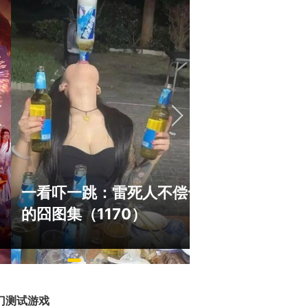
巅峰在线1
一看吓一跳：雷死人不偿命
游，如今带
的囧图集（1170）
来了！
门测试游戏