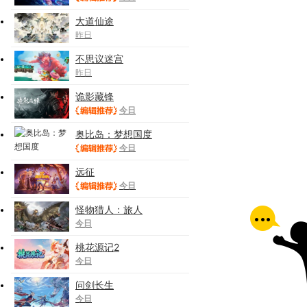
大道仙途
昨日
不思议迷宫
昨日
诡影藏锋
今日
奥比岛：梦想国度
今日
远征
今日
怪物猎人：旅人
今日
桃花源记2
今日
问剑长生
今日