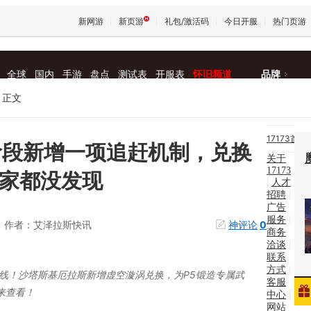
新网游
新页游
礼包/激活码
今日开服
热门页游
全球
国内
手游
盘点
测试表
开服表
怀旧频道
品牌
魔兽
正文
天堂
17173首
阶段新增一项追赶机制，兑换
关于
页
|
17173
王权与
玩家都没发现
|
人才
新
招聘
|
广告
闻
|
服务
|
作者：艾泽拉斯快讯
神评论
0
商务
新网
洽谈
|
联系
方式
|
游
|
上线！沙塔斯基厄拉斯新增虚空漩涡兑换，为P5锻造专属武
客服
来查看！
中心
|
找游
网站