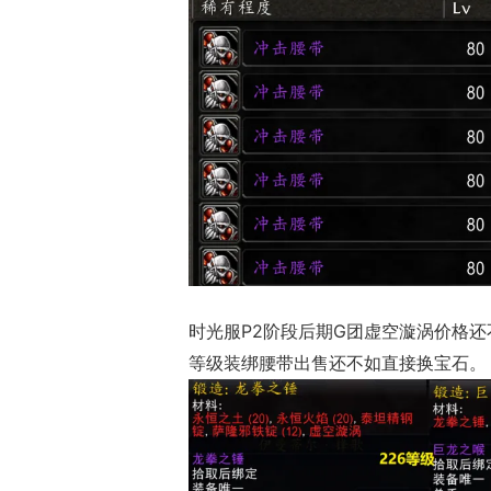
时光服P2阶段后期G团虚空漩涡价格还不
等级装绑腰带出售还不如直接换宝石。