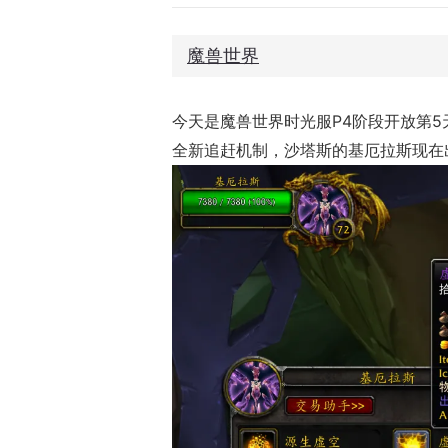
魔兽世界
今天是魔兽世界时光服P4阶段开放第
全新追赶机制，
沙塔斯的
基厄拉斯现在