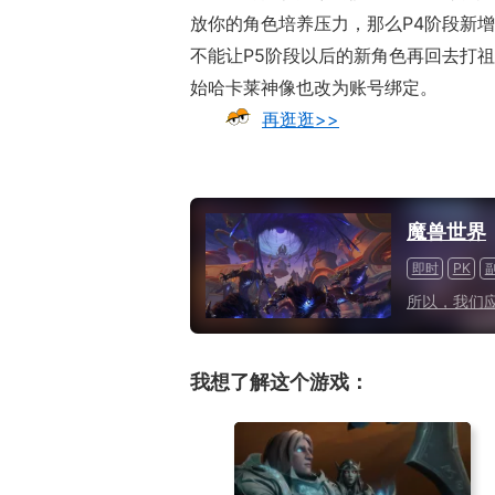
放你的角色培养压力，那么P4阶段新
不能让P5阶段以后的新角色再回去打
始哈卡莱神像也改为账号绑定。
再逛逛>>
魔兽世界
即时
PK
所以，我们
我想了解这个游戏：