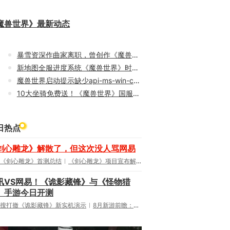
魔兽世界》最新动态
暴雪资深作曲家离职，曾创作《魔兽世界》等多款游戏配乐
新地图全服进度系统《魔兽世界》时光服P5阶段今日上线
魔兽世界启动提示缺少api-ms-win-core-libraryloader-l1-2-0.dll？完整修复解决教程
10大坐骑免费送！《魔兽世界》国服21周年庆典明日开启
日热点
剑心雕龙》解散了，但这次没人骂网易
《剑心雕龙》首测总结
《剑心雕龙》项目宣布解散
讯VS网易！《诡影藏锋》与《怪物猎
》手游今日开测
搜打撤《诡影藏锋》新实机演示
8月新游前瞻：《诡秘之主》领衔