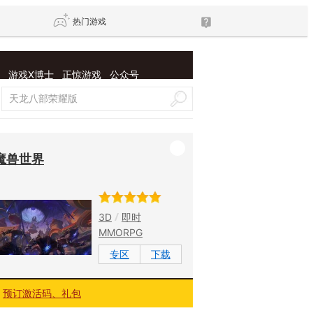
热门游戏
游戏X博士
正惊游戏
公众号
DNF
传奇4
剑网3旗舰版
新天龙八部
魔兽世界
自由
诛仙世界
新仙侠5
3D
即时
MMORPG
专区
下载
预订激活码、礼包