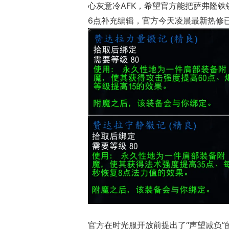
心灰意冷AFK，希望官方能把萨弗隆铁
6点补充编辑，官方今天凌晨最新热修
官方在时光服开放前提出了“声望减负