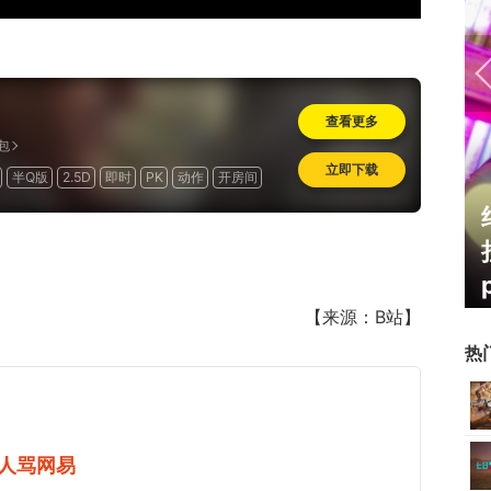
查看更多
包
立即下载
半Q版
2.5D
即时
PK
动作
开房间
费
海外
怀旧
霸赛大区火
一看吓一跳：雷死人不偿命
的囧图集（1170）
【来源：B站】
热
人骂网易