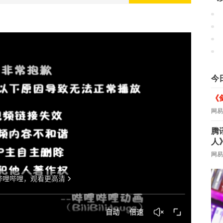
今
《
网易
腾
人
网易