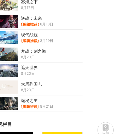
雾海之下
8月17日
逆战：未来
8月18日
现代战舰
8月19日
梦战：剑之海
8月20日
遮天世界
8月20日
大周列国志
8月20日
诡秘之主
8月21日
牌栏目
反馈