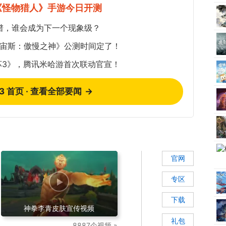
《怪物猎人》手游今日开测
谱，谁会成为下一个现象级？
《宙斯：傲慢之神》公测时间定了！
坏3》，腾讯米哈游首次联动官宣！
73 首页 · 查看全部要闻
→
官网
专区
下载
神拳李青皮肤宣传视频
礼包
8887个视频 »