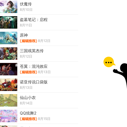
伏魔传
8月10日
盗墓笔记：启程
8月11日
原神
8月12日
三国戏英杰传
8月12日
苍翼：混沌效应
8月13日
诺亚传说口袋版
8月13日
仙山小农
8月14日
QQ炫舞2
8月15日