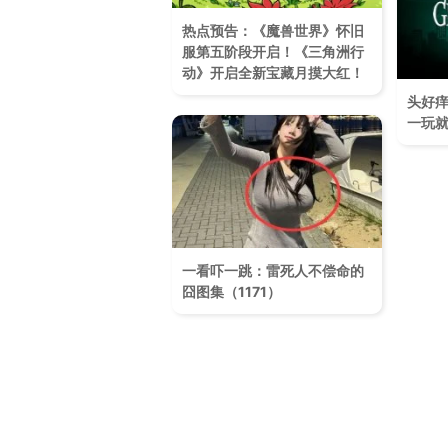
热点预告：《魔兽世界》怀旧
服第五阶段开启！《三角洲行
动》开启全新宝藏月摸大红！
头好痒
一玩
一看吓一跳：雷死人不偿命的
囧图集（1171）