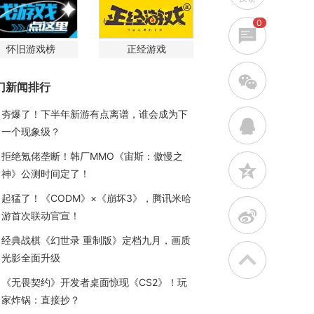
0
怀旧游戏榜
正经游戏
w
门新闻排行
夯爆了！下半年新游有点离谱，谁会成为下
q
一个现象级？
拒绝氪佬垄断！韩厂MMO《宙斯：傲慢之
z
神》公测时间定了！
起猛了！《CODM》×《崩坏3》，腾讯米哈
t
游首次联动官宣！
经典战棋《幻世录 重制版》定档九月，画质
光影全面升级
《无畏契约》开发者桌面惊现《CS2》！玩
家炸锅：直接抄？