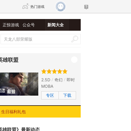
热门游戏
正惊游戏
公众号
新闻大全
DNF
传奇4
剑网3旗舰版
新天龙八部
英雄联盟
自由
诛仙世界
新仙侠5
2.5D
奇幻
即时
MOBA
专区
下载
生日福利礼包
英雄联盟》最新动态