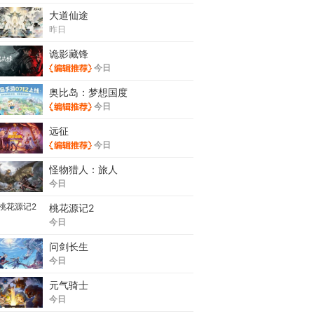
大道仙途
昨日
诡影藏锋
今日
奥比岛：梦想国度
今日
远征
今日
怪物猎人：旅人
今日
桃花源记2
今日
问剑长生
今日
元气骑士
今日