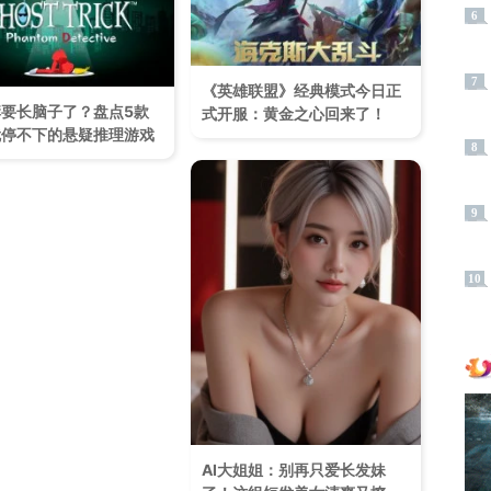
6
7
《英雄联盟》经典模式今日正
要长脑子了？盘点5款
式开服：黄金之心回来了！
就停不下的悬疑推理游戏
8
9
10
AI大姐姐：别再只爱长发妹