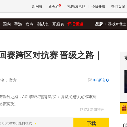
新网游
新页游
礼包/激活码
今日开服
热门页游
国内
手游
盘点
测试表
开服表
怀旧频道
品牌
游戏X博士
魔兽
天堂
回赛跨区对抗赛 晋级之路｜
王权与
作者：官方
神评论
0
赛晋级之路，AG.李图川精彩对决！看顶尖选手如何布局
比赛实况。
17173 新闻导语
下载
30 00:00:00 经典模式
《