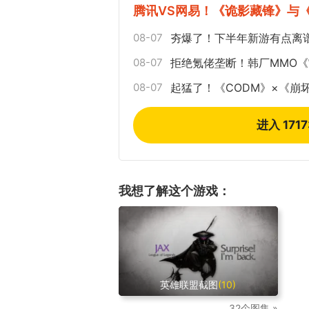
腾讯VS网易！《诡影藏锋》与
08-07
夯爆了！下半年新游有点离
08-07
拒绝氪佬垄断！韩厂MMO
08-07
起猛了！《CODM》×《崩
进入 171
我想了解这个游戏：
英雄联盟截图
(10)
32个图集 »