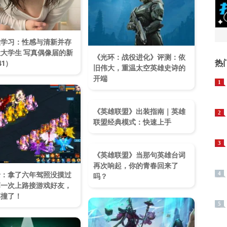
大学习：性感与清新并存
大学生 写真偶像届的新
《光环：战役进化》评测：依
热
41）
旧伟大，重温太空英雄史诗的
开端
1
《英雄联盟》出装指南｜英雄
2
联盟经典模式：快速上手
3
《英雄联盟》当那句英雄台词
再次响起，你的青春回来了
录：拿了六年驾照没摸过
4
吗？
第一次上路接游戏好友，
车撞了！
5