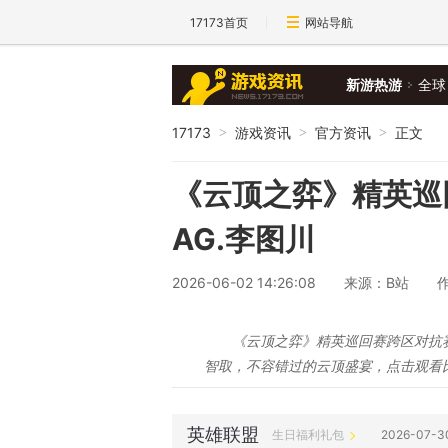
17173首页
网站导航
新游热游
全球
17173
游戏资讯
官方资讯
正文
>
>
>
《云顶之弈》精英巡
AG.李图川
2026-06-02 14:26:08
来源：B站
《云顶之弈》精英巡回赛跨区对抗
智取，不容错过的云顶盛宴，点击观看
英雄联盟
生日福利礼包
2026-07-