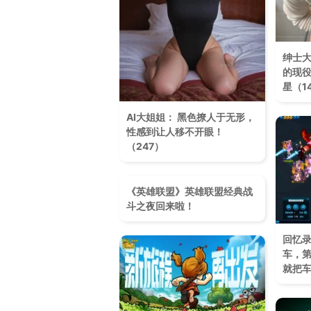
绅士
的现役
星（1
AI大姐姐： 黑色撩人于无形，
性感到让人移不开眼！​
（247）
《英雄联盟》英雄联盟经典战
斗之夜回来啦！
回忆
车，
就把