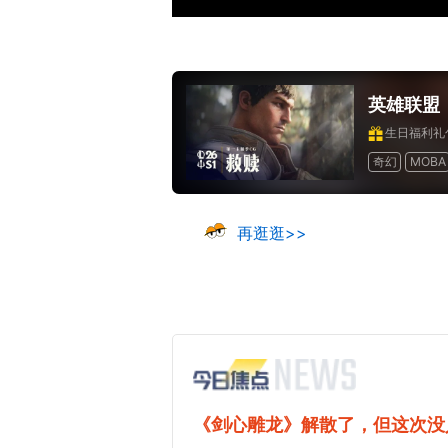
英雄联盟
生日福利礼
奇幻
MOBA
竞技
道具收
17周年庆典 争
爆开启
再逛逛>>
《剑心雕龙》解散了，但这次没