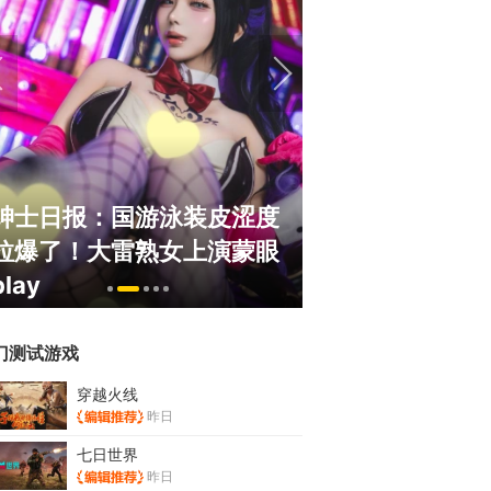
绅士日报：国游泳装皮涩度
巅峰在线150
拉爆了！大雷熟女上演蒙眼
游，如今带着怀
play
来了！
门测试游戏
穿越火线
昨日
七日世界
昨日