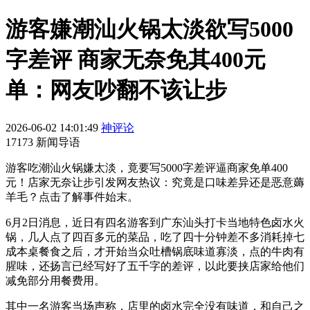
游客嫌潮汕火锅太淡欲写5000
字差评 商家无奈免其400元
单：网友吵翻不该让步
2026-06-02 14:01:49
神评论
17173 新闻导语
游客吃潮汕火锅嫌太淡，竟要写5000字差评逼商家免单400
元！店家无奈让步引发网友热议：究竟是口味差异还是恶意薅
羊毛？点击了解事件始末。
6月2日消息，近日有四名游客到广东汕头打卡当地特色卤水火
锅，几人点了四百多元的菜品，吃了四十分钟差不多消耗掉七
成本桌餐食之后，才开始当众吐槽锅底味道寡淡，点的牛肉有
腥味，还扬言已经写好了五千字的差评，以此要挟店家给他们
减免部分用餐费用。
其中一名游客当场声称，店里的卤水完全没有味道，和自己之