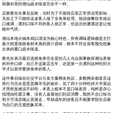
前脑补里的潮汕卤水味道完全不一样。
店家蔡先生事后反映，当时为了不闹得店里正常营业受影响，
无奈之下只能给这桌客人做了全免单处理。他说做餐饮本就众
口难调，遇到口味不符的客人很正常，但这次的遭遇还是让他
格外气愤。
潮汕本地火锅本就以清淡为核心特色，所有调味逻辑都是主打
最大程度保留食材本身的原汁原味，根本不符合游客预先想象
出来的重口卤水味道。
蔡先生表示最后选择免单完全是怕几人当众闹事败坏潮汕美食
的对外口碑，自己开这家店五年，还是第一次遇到这种吃到大
半才以差评要挟免单的客人。
这件事后续在社交平台引发大量网友热议，多数网友都直言这
类行为完全是恶意薅羊毛的讹诈，花了四十分钟吃掉大半菜品
才突然发难说不好吃，本质上根本不是口味差异，纯粹是存心
找理由吃霸王餐。没有人逼着他们到店消费，既然不合口味当
初大可浅尝辄止直接走，早就成年的游客总不能要求陌生店家
为自己的主观想象买单。