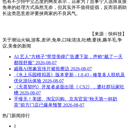
也有不少持中立态度的网友表示，店家为了息事宁人选择直接
免单的处理方式虽然无奈，但其实并不值得提倡，反而容易助
长这类恶意差评要挟商家的不良风气。
【来源：快科技】
关于
潮汕火锅,游客,差评,免单,口味清淡,吐槽,要挟,薅羊毛,争
议,美食
的新闻
AI 艺人“方桃子”带货美瞳广告遭下架，声称“戴了一天
都很舒服”
2026-08-07
戚薇AI形象宣传片被批擦边
2026-08-07
《水上乐园模拟器》版本更新 - 1.0.43 - 修复多人联机及
优化游玩体验
2026-08-07
《无畏契约》开发者桌面出现《 CS2》，遭社群玩家吐
槽
2026-08-07
手慢无！美团、淘宝闪购、京东官宣“秋天第一杯奶
茶”前方门店已爆单预警
2026-08-07
热门新闻排行
1