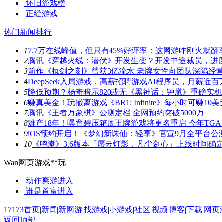
怀旧游戏榜
正经游戏
热门新闻排行
1
7.7万在线峰值，但只有45%好评率：这网游咋刚火就翻
2
腾讯《穿越火线：潜伏》开发生变？开发中途裁员，进
3
前作《执剑之刻》曾获3亿流水 老牌女性向团队深陷经
4
DeepSeek入局游戏，高薪招聘游戏AI程序员，月薪近百
5
降低预期？杨奇暗示820或无《黑神话：钟馗》重磅实
6
赚真美金！玩撤离游戏《BR1: Infinite》每小时可赚10美
7
腾讯《王者万象棋》公测定档 全网预约突破5000万
8
难产18年！曝育碧压箱底王牌游戏将更名重启 今年TG
9
iOS预约开启！《梦幻新诛仙：轻享》官宣9月全平台公
10
《鸣潮》3.6版本「蜃云灯影，凡尘剑心」上线时间确
Wan网页游戏**玩
动作爽游
进入
谁是首富
进入
17173首页
|
新闻
|
新网游
|
找游戏
|
小游戏
|
社区
|
视频
|
博客
|
下载
|
网页
返回顶部