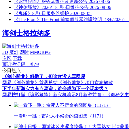
《永恒轮回》服务器维护及更新公告
2026-08-06
《神佑释放》2026年8 月6日维护公告
2026-08-06
《鬼斩》8月6日服务器维护
2026-08-05
《The Front》The Front 前線伺服器維護說明（8/6/2026）
海剑士格拉纳多
3D
魔幻
即时
MMORPG
专区
下载
预订激活码、礼包
今日热点
《剑心雕龙》解散了，但这次没人骂网易
网易《剑心雕龙》首测总结
《剑心雕龙》项目宣布解散
下半年新游实力有点离谱，谁会成为下一个现象级？
网易搜打撤《诡影藏锋》新实机演示
8月新游前瞻：《诡秘之
一看吓一跳：雷死人不偿命的囧图集（1171）