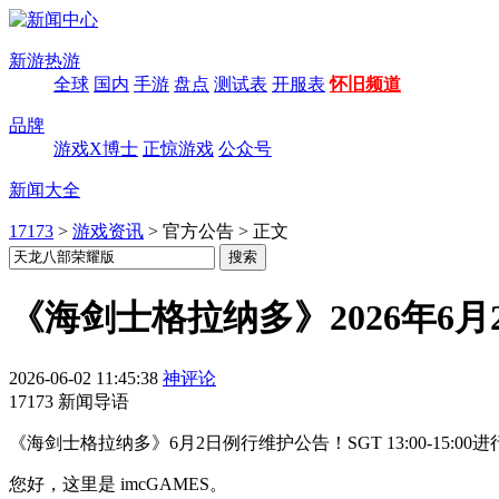
新游热游
全球
国内
手游
盘点
测试表
开服表
怀旧频道
品牌
游戏X博士
正惊游戏
公众号
新闻大全
17173
>
游戏资讯
>
官方公告
>
正文
《海剑士格拉纳多》2026年6
2026-06-02 11:45:38
神评论
17173 新闻导语
《海剑士格拉纳多》6月2日例行维护公告！SGT 13:00-1
您好，这里是 imcGAMES。