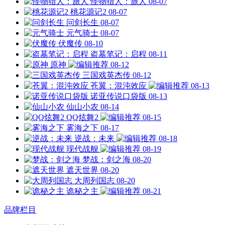
怪物猎人：旅人
08-07
桃花源记2
08-07
问剑长生
08-07
元气骑士
08-07
伏魔传
08-10
盗墓笔记：启程
08-11
原神
08-12
三国戏英杰传
08-12
苍翼：混沌效应
08-13
诺亚传说口袋版
08-13
仙山小农
08-14
QQ炫舞2
08-15
雾海之下
08-17
逆战：未来
08-18
现代战舰
08-19
梦战：剑之海
08-20
遮天世界
08-20
大周列国志
08-20
诡秘之主
08-21
品牌栏目