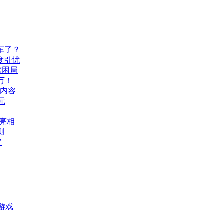
车了？
度引忧
营困局
万！
机内容
元
A亮相
测
定
游戏