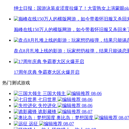
绅士日报：国游泳装皮涩度拉爆了！大雷熟女上演蒙眼pla
巅峰在线150万人的横版网游，如今带着怀旧服又杀回来
盘点8月扎堆上线的影游：玩家想扔核弹，结果只能谈恋
17周年庆典 争霸赛大区火爆开启
热门测试游戏
三国大领主
08-06
七日世界
08-06
失控进化
08-06
诡影藏锋
08-07
奥比岛：梦想国度
08-0
远征
08-07