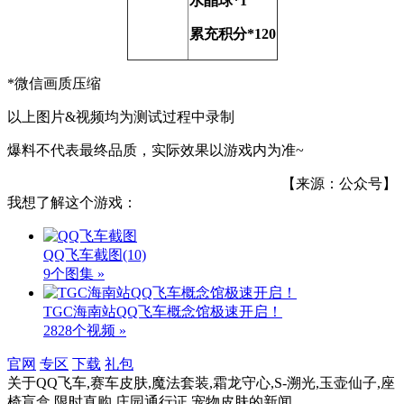
水晶球*1
累充积分*120
*微信画质压缩
以上图片&视频均为测试过程中录制
爆料不代表最终品质，实际效果以游戏内为准~
【来源：公众号】
我想了解这个游戏：
QQ飞车截图
(10)
9个图集 »
TGC海南站QQ飞车概念馆极速开启！
2828个视频 »
官网
专区
下载
礼包
关于
QQ飞车,赛车皮肤,魔法套装,霜龙守心,S-溯光,玉壶仙子,座
椅盲盒,限时直购,庄园通行证,宠物皮肤
的新闻