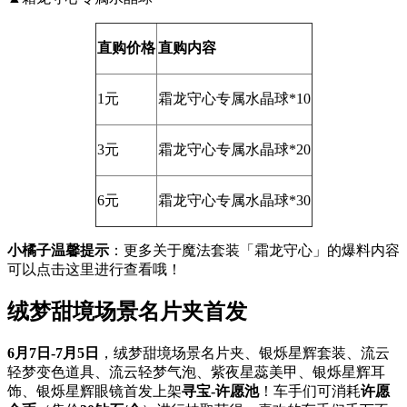
直购价格
直购内容
1元
霜龙守心专属水晶球*10
3元
霜龙守心专属水晶球*20
6元
霜龙守心专属水晶球*30
小橘子温馨提示
：更多关于魔法套装「霜龙守心」的爆料内容
可以点击这里进行查看哦！
绒梦甜境场景名片夹首发
6月7日-7月5日
，绒梦甜境场景名片夹、银烁星辉套装、流云
轻梦变色道具、流云轻梦气泡、紫夜星蕊美甲、银烁星辉耳
饰、银烁星辉眼镜首发上架
寻宝-许愿池
！车手们可消耗
许愿