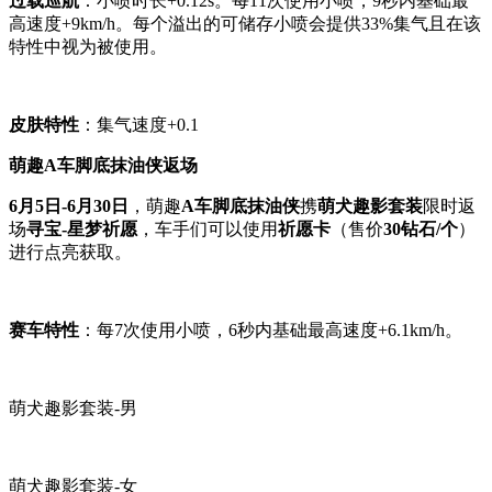
过载巡航
：小喷时长+0.12s。每11次使用小喷，9秒内基础最
高速度+9km/h。每个溢出的可储存小喷会提供33%集气且在该
特性中视为被使用。
皮肤特性
：集气速度+0.1
萌趣A车脚底抹油侠返场
6月5日-6月30日
，萌趣
A车脚底抹油侠
携
萌犬趣影套装
限时返
场
寻宝-星梦祈愿
，车手们可以使用
祈愿卡
（售价
30钻石/个
）
进行点亮获取。
赛车特性
：每7次使用小喷，6秒内基础最高速度+6.1km/h。
萌犬趣影套装-男
萌犬趣影套装-女