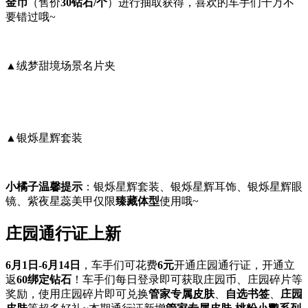
金币
（售价
30钻石/个
）进行抽取获得，喜欢的车手们千万不
要错过哦~
▲绒梦甜境场景名片夹
▲银烁星辉套装
小橘子温馨提示
：银烁星辉套装、银烁星辉耳饰、银烁星辉眼
镜、紫夜星蕊美甲仅限
臻藏体型
使用哦~
庄园通行证上新
6月1日-6月14日
，车手们可花费
6元
开通庄园通行证，开通立
返
60绑定钻石
！车手们每日登录即可获取庄园币、庄园碎片等
奖励，使用庄园碎片即可兑换
管家专属皮肤
、
自选书签
、
庄园