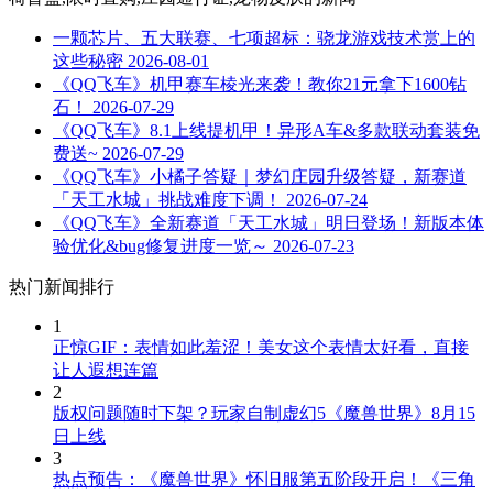
一颗芯片、五大联赛、七项超标：骁龙游戏技术赏上的
这些秘密
2026-08-01
《QQ飞车》机甲赛车棱光来袭！教你21元拿下1600钻
石！
2026-07-29
《QQ飞车》8.1上线提机甲！异形A车&多款联动套装免
费送~
2026-07-29
《QQ飞车》小橘子答疑｜梦幻庄园升级答疑，新赛道
「天工水城」挑战难度下调！
2026-07-24
《QQ飞车》全新赛道「天工水城」明日登场！新版本体
验优化&bug修复进度一览～
2026-07-23
热门新闻排行
1
正惊GIF：表情如此羞涩！美女这个表情太好看，直接
让人遐想连篇
2
版权问题随时下架？玩家自制虚幻5《魔兽世界》8月15
日上线
3
热点预告：《魔兽世界》怀旧服第五阶段开启！《三角