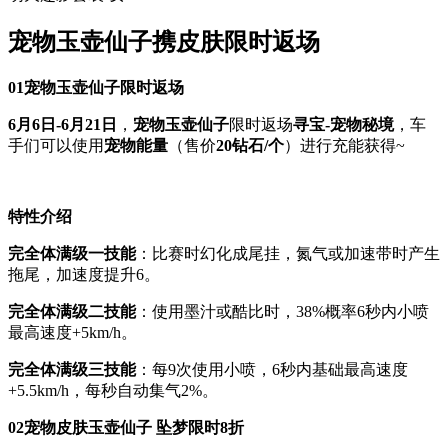
宠物玉壶仙子携皮肤限时返场
01
宠物玉壶仙子限时返场
6月6日-6月21日
，
宠物玉壶仙子
限时返场
寻宝-宠物秘境
，车
手们可以使用
宠物能量
（售价
20钻石/个
）进行充能获得~
特性介绍
完全体满级一技能
：比赛时幻化成尾挂，氮气或加速带时产生
拖尾，加速度提升6。
完全体满级二技能
：使用墨汁或酷比时，38%概率6秒内小喷
最高速度+5km/h。
完全体满级三技能
：每9次使用小喷，6秒内基础最高速度
+5.5km/h，每秒自动集气2%。
02
宠物皮肤玉壶仙子 坠梦限时8折