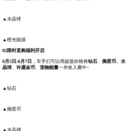
▲水晶球
▲橙光能源
02
限时直购福利开启
6月5日-6月7日
，车手们可以用超值价格将
钻石
、
摘星币、水
晶球
、
许愿金币
、
宠物能量
一并收入囊中~
▲钻石
▲摘星币
▲水晶球