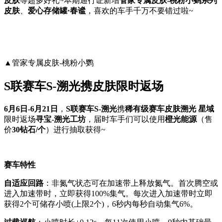
皮肤
等超多好礼~本期通行证新增
管家专属皮肤-
桃粉小鹦系列
皮肤
、
爱心存储罐·春谧
，喜欢的车手千万不要错过啦~
▲管家专属皮肤-桃粉小鹦
S联赛车S-溯光携皮肤限时返场
6月6日-6月21日
，
S联赛车S-溯光
携
稀有级赛车皮肤溯光 星域
限时返场
寻宝-溯光工坊
，届时车手们可以使用
橙光能源
（售
价
30钻石/个
）进行抽取获得~
赛车特性
自适应回路
：非氮气状态可在加速带上释放氮气。首次腾空或
进入加速带时，立即获得100%集气。每次进入加速带时立即
获得2个可储存小喷(上限2个)，6秒内每秒自动集气6%。