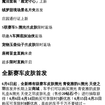
魔法套装「霜龙守心」
上新
绒梦甜境场景名片夹
首发
庄园通行证上新
S联赛车S-溯光
携
皮肤
限时返场
萌趣
A车脚底抹油侠
返场
宠物玉壶仙子
携
皮肤
限时返场
座椅盲盒直购
来袭
超多
限时直购
开启
全新赛车皮肤首发
6月6日起
，
全新稀有级赛车皮肤溯光 青瓷雅韵
&
溯光 天使之
羽
首发并长期上架
商城
，车手们可以购买溯光 青瓷雅韵皮肤
礼盒&溯光 天使之羽皮肤礼盒（售价
20钻石/个
）进行抽取获
得！
6月6日-6月14日
购买可享限时
5折
优惠！
6月15日-6月21日
购买可享限时
8折
优惠，喜欢的车手千万不要错过～