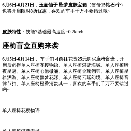
6月6日-6月21日
，
玉壶仙子 坠梦皮肤宝箱
（售价
15钻石/个
）
也将开启限时
8折
优惠，喜欢的车手千万不要错过哦~
皮肤特性
：技能3基础最高速度+0.2km/h
座椅盲盒直购来袭
6月5日-6月14日
， 车手们可前往花费
25元
购买
座椅盲盒
，开
启后必得单人座椅花樱物语、单人座椅湛蓝海域、单人座椅暗
夜星冠、单人座椅心愿微澜、单人座椅金瑰翎羽、单人座椅星
轨洄游、单人座椅熏梦花漾、单人座椅云瑶幻境、单人座椅音
律节拍、单人座椅橙香清韵其一，喜欢的车手们千万不要错过
哟~
单人座椅花樱物语