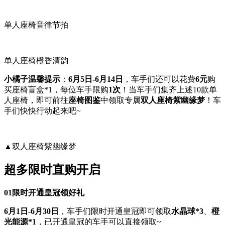
单人座椅音律节拍
单人座椅橙香清韵
小橘子温馨提示
：
6月5日-6月14日
，车手们还可以花费
6元
购
买座椅盲盒*1，每位车手限购
1次
！当车手们集齐上述10款单
人座椅，即可前往
座椅图鉴
中领取专属
双人座椅紫幽缘梦
！车
手们快快行动起来吧~
▲双人座椅紫幽缘梦
超多限时直购开启
01
限时开通皇冠领好礼
6月1日-6月30日
，车手们限时开通皇冠即可领取
水晶球*3
、
橙
光能源*1
，已开通皇冠的车手可以直接领取~