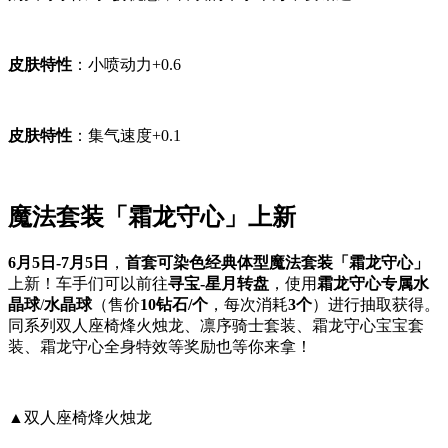
皮肤特性
：小喷动力+0.6
皮肤特性
：集气速度+0.1
魔法套装「霜龙守心」上新
6月5日-7月5日
，
首套可染色经典体型
魔法套装「霜龙守心」
上新！车手们可以前往
寻宝-星月转盘
，使用
霜龙守心专属水
晶球
/
水晶球
（售价
10钻石/个
，每次消耗
3个
）进行抽取获得。
同系列双人座椅烽火烛龙、凛序骑士套装、霜龙守心宝宝套
装、霜龙守心全身特效等奖励也等你来拿！
▲双人座椅烽火烛龙