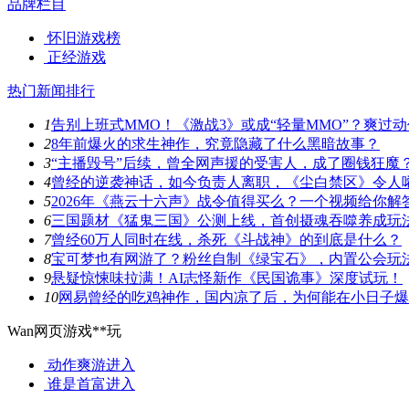
品牌栏目
怀旧游戏榜
正经游戏
热门新闻排行
1
告别上班式MMO！《激战3》或成“轻量MMO”？爽过
2
8年前爆火的求生神作，究竟隐藏了什么黑暗故事？
3
“主播毁号”后续，曾全网声援的受害人，成了圈钱狂魔
4
曾经的逆袭神话，如今负责人离职，《尘白禁区》令人
5
2026年《燕云十六声》战令值得买么？一个视频给你解
6
三国题材《猛鬼三国》公测上线，首创摄魂吞噬养成玩
7
曾经60万人同时在线，杀死《斗战神》的到底是什么？
8
宝可梦也有网游了？粉丝自制《绿宝石》，内置公会玩
9
悬疑惊悚味拉满！AI志怪新作《民国诡事》深度试玩！
10
网易曾经的吃鸡神作，国内凉了后，为何能在小日子爆
Wan网页游戏**玩
动作爽游
进入
谁是首富
进入