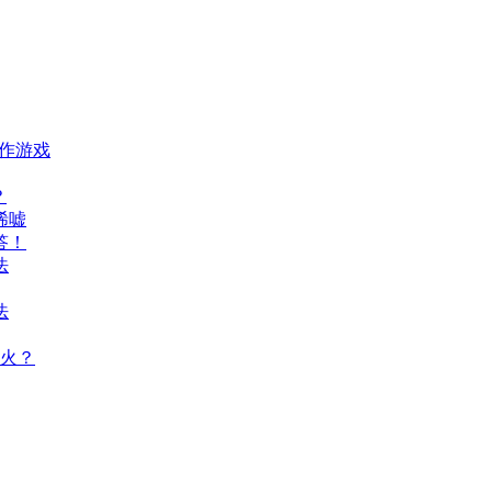
动作游戏
？
唏嘘
答！
法
法
火？