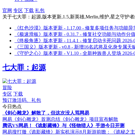
官网
专区
下载
礼包
关于
七大罪：起源,版本更新,1.5,新英雄,Merlin,维护,星之守护者
《红色沙漠》版本更新 - 1.17.00 - 修复多项任务与功能异
《极速滑板》版本更新 - 0.31.7 - 修复社交功能与动作分
《终极角逐》版本更新 - 11.4.1 - 修复启动卡死问题
2026-
《三国义》版本更新 - v0.8 - 新增16名武将及化身专属天
《守护之心》版本更新 - V1.10 - 全新种族兽人登场
2026-
七大罪：起源
冒险
专区
下载
预订激活码、礼包
今日热点
《剑心雕龙》解散了，但这次没人骂网易
网易《剑心雕龙》首测总结
《剑心雕龙》项目宣布解散
腾讯VS网易！《诡影藏锋》与《怪物猎人》手游今日开测
网易搜打撤《诡影藏锋》新实机演示
8月新游前瞻：《诡秘之