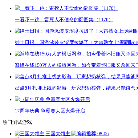
一看吓一跳：雷死人不偿命的囧图集（1170）
绅士日报：国游泳装皮涩度拉爆了！大雷熟女上演蒙眼pla
巅峰在线150万人的横版网游，如今带着怀旧服又杀回来
盘点8月扎堆上线的影游：玩家想扔核弹，结果只能谈恋
17周年庆典 争霸赛大区火爆开启
热门测试游戏
三国大领主
08-06