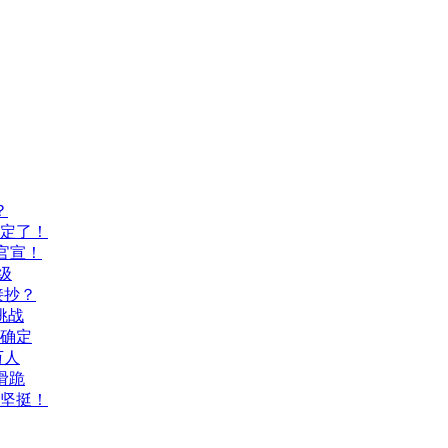
？
间定了！
官宣！
级
接抄？
挑战
间确定
万人
滑跪
坚挺！