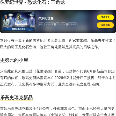
侏罗纪世界 - 恐龙化石：三角龙
查看更多
侏罗纪世界
科幻
模拟经营
2D
养成
道具收费
立即下载
本月仅有一套全新的侏罗纪世界套装上市，但它非常酷。乐高去年推出了
巨大的霸王龙化石套装，这款三角龙显然是其完美的后续之作。
史努比的小屋
乐高此前从未推出过《花生漫画》套装，但这并不代表6月的新品阵容没
有它的位置。乐高史努比套装早在2026年2月就开启了预售，终于在本月
正式发布。该套装有多种展示方式，且完全没有包含查理·布朗。
乐高史瑞克新品
首款乐高史瑞克套装于4月公布，外观非常出色。市面上已经有大量的史
瑞克周边，但现在你可以抢在《史瑞克5》上映前，亲手拼搭这位食人魔