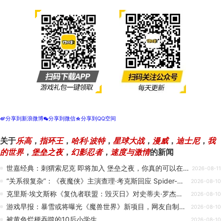
分享到新浪微博
分享到微信
分享到QQ空间
t
w
z
关于
乐高
，
指环王
，
哈利·波特
，
星球大战
，
漫威
，
迪士尼
，
我
的世界
，
堡垒之夜
，
幻影忍者
，
速度与激情
的新闻
世嘉经典：刺猬索尼克 即将加入 堡垒之夜，你真的可以在碧翠丘陵关卡中实现蹬墙冲刺。
2026-08-11
“关系很复杂”：《夜魔侠》主演查理·考克斯回应 Spider-Man: Brand New Day，以及惩罚者称自己从未有过像彼得·帕克这样的朋友。
2026-08-10
克里斯·埃文斯称《复仇者联盟：毁灭日》对史蒂夫·罗杰斯将十分“残酷”，粉丝担忧其孩子命运
2026-08-10
游戏早报：暴雪或将曝光《魔兽世界》新项目，网友自制《倚天屠龙记》续集
2026-08-10
被黄色烂梗吞噬的10后小学生
2026-08-10