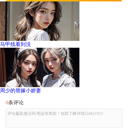
马甲线看到没
周少的替嫁小娇妻
0
条评论
评论赢取激活码/周边等奖励！加群了解详情224611913