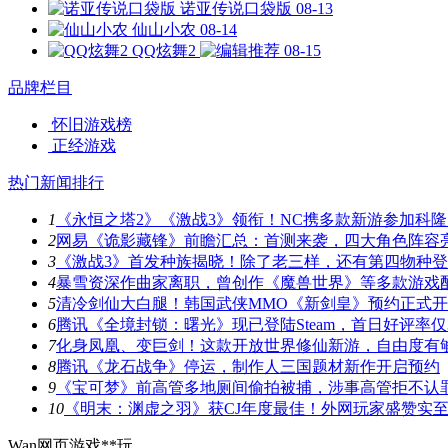
诺亚传说口袋版
08-13
仙山小农
08-14
QQ炫舞2
08-15
品牌栏目
怀旧游戏榜
正经游戏
热门新闻排行
1
《永恒之塔2》《激战3》领衔！NC携多款新游参加科隆
2
网易《诡影藏锋》前瞻汇总：首测来袭，四大角色阵容
3
《激战3》首发种族揭晓！除了老三样，还有第四物种
4
暴雪资深作曲家离职，曾创作《魔兽世界》等多款游戏
5
清冷剑仙大白腿！韩国武侠MMO《新剑皇》预约正式
6
腾讯《全境封锁：曙光》现已登陆Steam，首日好评率仅3
7
化身凤凰、变巨剑！这款开放世界修仙新游，自由度有
8
腾讯《龙石战争》停运，制作人三国题材新作开启预约
9
《宝可梦》前高管多地厕间偷拍被捕，涉事高管拒不认
10
《明末：渊虚之羽》获CJ年度最佳！外网玩家盛赞实
Wan网页游戏**玩