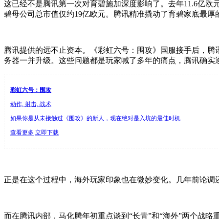
这已经不是腾讯第一次对育碧施加深度影响了
。
去年
1
1
.
6
亿欧元
碧母公司总市值仅约
1
9
亿欧元。腾讯精准撬动了育碧家底最厚的资
腾讯提供的远不止资本。《彩虹六号：围攻》国服接手后，腾
务器一并升级。这些问题都是玩家喊了多年的痛点，腾讯确实
彩虹六号：围攻
动作, 射击, 战术
如果你是从未接触过《围攻》的新人，现在绝对是入坑的最佳时机
查看更多
立即下载
正是在这个过程中，海外玩家印象也在微妙变化。几年前论调还
而在腾讯内部，马化腾年初重点谈到“长青”和“海外”两个战