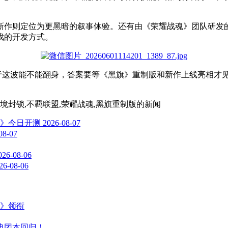
新作则定位为更黑暗的叙事体验。还有由《荣耀战魂》团队研发的
戏的开发方式。
于这波能不能翻身，答案要等《黑旗》重制版和
新作
上线
亮相才
全境封锁,不羁联盟,荣耀战魂,黑旗重制版
的新闻
》今日开测
2026-08-07
08-07
026-08-06
26-08-06
主》领衔
典团本回归！