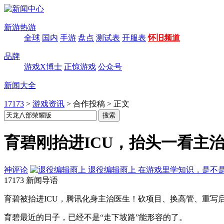
新游热游
全球
国内
手游
盘点
测试表
开服表
怀旧频道
品牌
游戏X博士
正惊游戏
公众号
新闻大全
17173
>
游戏资讯
>
合作投稿
>
正文
育碧刚抬进ICU，抬头一看主
神评论
退役编辑雨上
在游戏里学知识，是不
17173 新闻导语
育碧被抬进ICU，腾讯化身主治医生！砍项目、换高管、重
育碧最近的日子，已经不是“走下坡路”能形容的了。