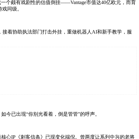
一个颇有戏剧性的估值倒挂——Vantage市值达
4
0
亿欧元，而育
游戏同级。
接着协助执法部门打击外挂，重做机器人AI和新手教学，服
，如今已出现“你别光看着，倒是管管”的呼声。
最核心IP《刺客信条》已现变化端倪。曾两度让系列中兴的老将