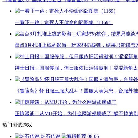
一看吓一跳：雷死人不偿命的囧图集（1169）
盘点8月扎堆上线的影游：玩家想扔核弹，结果只能谈恋
绅士日报：国服停服，但日服依旧活得滋润！涩涩新角太
《冒险岛》怀旧服三服大乱斗！国服人满为患，台服外挂
正惊漫谈：从MU开始，为什么网游翅膀成了"躲不掉的刚
热门测试游戏
炉石传说
08-05