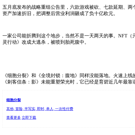
五月底发布的战略重组公告里，六款游戏被砍、七款延期、两
资产加速折旧，把调整后营业利润砸成了负十亿欧元。
一家公司能折腾到这个地步，当然不是一天两天的事。NFT
（
灵行动》改成大逃杀，被喷到胎死腹中。
《细胞分裂》和《全境封锁：腹地》同样没能落地。火速上线
《刺客信条：影》未能重塑荣光时，它已经是育碧近几年最靠
细胞分裂
其他, 冒险, 半写实, 即时, 单人, 一次性付费
查看更多
立即下载