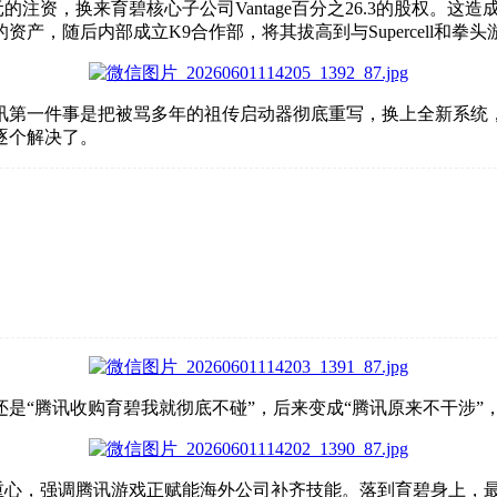
的注资，换来育碧核心子公司Vantage百分之
2
6
.
3
的股权。这造成
产，随后内部成立K9合作部，将其拔高到与Supercell和拳头
讯第一件事是把被骂多年的祖传启动器彻底重写，换上全新系统，
逐个解决了。
是“腾讯收购育碧我就彻底不碰”，后来变成“腾讯原来不干涉”
略重心，强调腾讯游戏正赋能海外公司补齐技能。落到育碧身上，