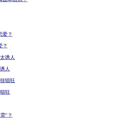
爱？
诱人
猖狂
需"？