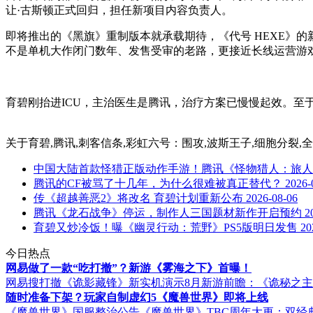
让·古斯顿正式回归，担任新项目内容负责人。
即将推出的《黑旗》重制版本就承载期待，
《代号 HEXE》
的
不是单机大作闭门数年、发售受审的老路，更接近长线运营游
育碧刚抬进ICU，主治医生是腾讯，治疗方案已慢慢起效。至
关于
育碧,腾讯,刺客信条,彩虹六号：围攻,波斯王子,细胞分裂,
中国大陆首款怪猎正版动作手游！腾讯《怪物猎人：旅人
腾讯的CF被骂了十几年，为什么很难被真正替代？
2026-
传《超越善恶2》将改名 育碧计划重新公布
2026-08-06
腾讯《龙石战争》停运，制作人三国题材新作开启预约
2
育碧又炒冷饭！曝《幽灵行动：荒野》PS5版明日发售
20
今日热点
网易做了一款“吃打撤”？新游《雾海之下》首曝！
网易搜打撤《诡影藏锋》新实机演示
8月新游前瞻：《诡秘之
随时准备下架？玩家自制虚幻5《魔兽世界》即将上线
《魔兽世界》国服整治公告
《魔兽世界》TBC周年大更：双经