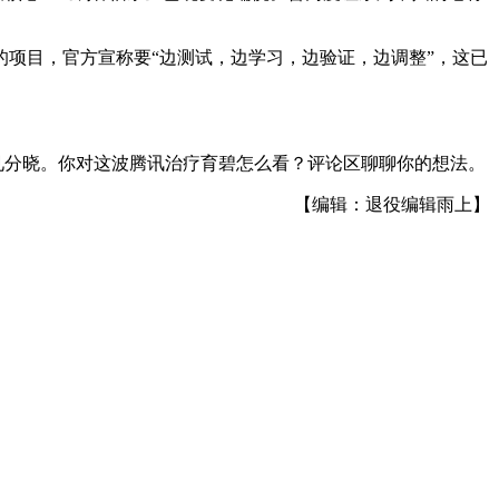
项目，官方宣称要“边测试，边学习，边验证，边调整”，这已
见分晓。
你对
这波腾讯
治疗
育碧
怎么看
？
评论区
聊聊
你的
想法
。
【编辑：退役编辑雨上】