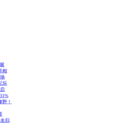
展
亮相
登场
配乐
开启
1%
够野！
罪
至名归