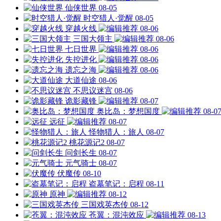
仙侠世界
08-05
时空猎人·觉醒
08-05
穿越火线
08-06
三国大领主
08-06
七日世界
08-06
失控进化
08-06
遗忘之海
08-06
大道仙途
08-06
不思议迷宫
08-06
诡影藏锋
08-07
奥比岛：梦想国度
08-0
远征
08-07
怪物猎人：旅人
08-07
桃花源记2
08-07
问剑长生
08-07
元气骑士
08-07
伏魔传
08-10
盗墓笔记：启程
08-11
原神
08-12
三国戏英杰传
08-12
苍翼：混沌效应
08-13