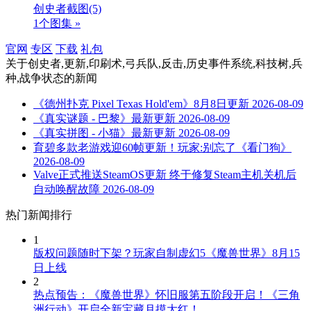
创史者截图
(5)
1个图集 »
官网
专区
下载
礼包
关于
创史者,更新,印刷术,弓兵队,反击,历史事件系统,科技树,兵
种,战争状态
的新闻
《德州扑克 Pixel Texas Hold'em》8月8日更新
2026-08-09
《真实谜题 - 巴黎》最新更新
2026-08-09
《真实拼图 - 小猫》最新更新
2026-08-09
育碧多款老游戏迎60帧更新！玩家:别忘了《看门狗》
2026-08-09
Valve正式推送SteamOS更新 终于修复Steam主机关机后
自动唤醒故障
2026-08-09
热门新闻排行
1
版权问题随时下架？玩家自制虚幻5《魔兽世界》8月15
日上线
2
热点预告：《魔兽世界》怀旧服第五阶段开启！《三角
洲行动》开启全新宝藏月摸大红！