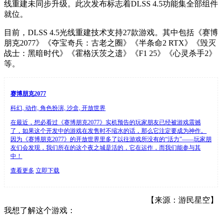
线重建未同步升级。此次发布标志着DLSS 4.5功能集全部组件
就位。
目前，DLSS 4.5光线重建技术支持27款游戏。其中包括《赛博
朋克2077》《夺宝奇兵：古老之圈》《半条命2 RTX》《毁灭
战士：黑暗时代》《霍格沃茨之遗》《F1 25》《心灵杀手2》
等。
赛博朋克2077
科幻, 动作, 角色扮演, 沙盒, 开放世界
在最近，想必看过《赛博朋克2077》实机预告的玩家朋友已经被游戏震撼
了，如果这个开发中的游戏在发售时不缩水的话，那么它注定要成为神作。
因为《赛博朋克2077》的开放世界里多了以往游戏所没有的“活力”——玩家朋
友们会发现，我们所在的这个夜之城是活的，它在运作，而我们能参与其
中！
查看更多
立即下载
【来源：游民星空】
我想了解这个游戏：