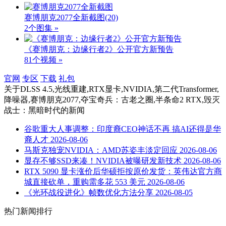
赛博朋克2077全新截图
(20)
2个图集 »
《赛博朋克：边缘行者2》公开官方新预告
81个视频 »
官网
专区
下载
礼包
关于
DLSS 4.5,光线重建,RTX显卡,NVIDIA,第二代Transformer,
降噪器,赛博朋克2077,夺宝奇兵：古老之圈,半条命2 RTX,毁灭
战士：黑暗时代
的新闻
谷歌重大人事调整：印度裔CEO神话不再 搞AI还得是华
裔人才
2026-08-06
马斯克独宠NVIDIA：AMD苏姿丰淡定回应
2026-08-06
显存不够SSD来凑！NVIDIA被曝研发新技术
2026-08-06
RTX 5090 显卡涨价后华硕拒按原价发货：英伟达官方商
城直接砍单，重购需多花 553 美元
2026-08-06
《光环战役进化》帧数优化方法分享
2026-08-05
热门新闻排行