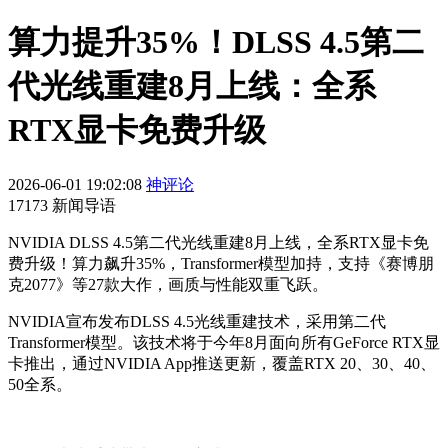
算力提升35%！DLSS 4.5第二
代光线重建8月上线：全系
RTX显卡免费升级
2026-06-01 19:02:08
神评论
17173 新闻导语
NVIDIA DLSS 4.5第二代光线重建8月上线，全系RTX显卡免
费升级！算力飙升35%，Transformer模型加持，支持《赛博朋
克2077》等27款大作，画质与性能双重飞跃。
NVIDIA宣布发布DLSS 4.5光线重建技术，采用第二代
Transformer模型。该技术将于今年8月面向所有GeForce RTX显
卡推出，通过NVIDIA App推送更新，覆盖RTX 20、30、40、
50全系。