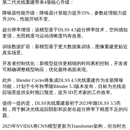
第二代光线重建带来4项核心升级：
降噪器性能升级：降噪器计算能力提升35%，参数处理能力提
升20%，性能开销不变。
超分辨率增强：该模型基于DLSS 4.5超分辨率技术，空间感知
更强，光照精度与运动清晰度均有改善。
训练数据扩容：新模型基于更大数据集训练，图像重建更贴近
真实场景。
开发者控制优化：新模型提供更精细的时间累积控制，开发者
可精确调整模型响应，优化最终画面表现。
此外，Blender Cycles将集成DLSS 4.5光线重建作为全新降噪
功能，计划于今年秋季随Blender 5.3版本发布，目标为光线追
踪场景提供实时视口预览，提升3D艺术家的工作效率。
值得一提的是，DLSS光线重建最初于2023年随DLSS 3.5亮
相，用于解决光线追踪阴影和反射在超分辨率下精度不足的问
题。
2025年NVIDIA将CNN模型更新为Transformer架构，但当时光