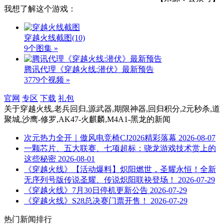
我想了解这个游戏：
穿越火线截图
(10)
9个图集 »
腾讯代理《穿越火线:潜伏》最新预告
3779个视频 »
官网
专区
下载
礼包
关于
穿越火线,老兵回归,源武器,期限神器,回归积分,2元秒杀,道
聚城,沙鹰-修罗,AK47-火麒麟,M4A1-黑龙
的新闻
次元热力全开｜傲风电竞椅CJ2026精彩落幕
2026-08-07
一颗芯片、五大联赛、七项超标：骁龙游戏技术赏上的
这些秘密
2026-08-01
《穿越火线》【活动爆料】炽阳燃世，圣耀永恒！全新
无序列号版传说圣耀、传说炽阳联袂登场！
2026-07-29
《穿越火线》7月30日停机更新公告
2026-07-29
《穿越火线》S28总决赛门票开售！
2026-07-29
热门新闻排行