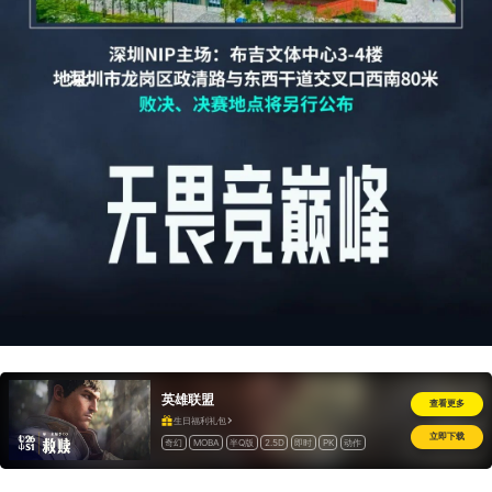
英雄联盟
查看更多
生日福利礼包
立即下载
奇幻
MOBA
半Q版
2.5D
即时
PK
动作
开房间
竞技
道具收费
海外
怀旧