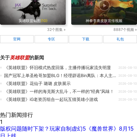
英雄联盟截图
(10)
神拳李青皮肤宣传视频
32个图集 »
8887个视频 »
官网
专区
下载
礼包
关于
英雄联盟
的新闻
《英雄联盟》怀旧模式热度回落，主播停播玩家流失明显
2026-08-10
国产冠军上单圣枪哥加盟BLG！经理辟谣Bin离队：本人主动提出轮换
2026-08-10
《英雄联盟》花仙子 璐璐 皮肤展示
2026-08-10
《英雄联盟》一样的海克斯大乱斗，不一样的“经典”风味！
2026-08-10
《英雄联盟》iG老资历组合一起玩互猜英雄小游戏
2026-08-10
热门新闻排行
1
版权问题随时下架？玩家自制虚幻5《魔兽世界》8月15
日上线