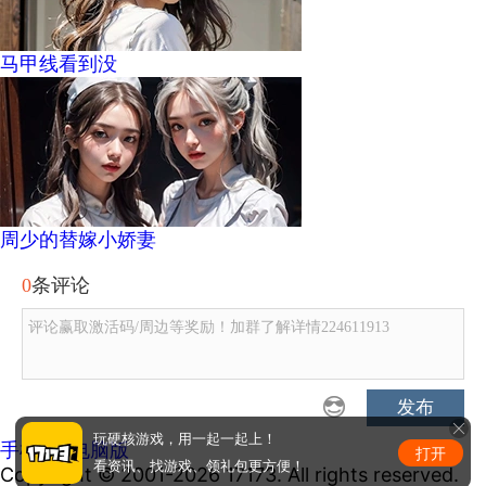
马甲线看到没
周少的替嫁小娇妻
0
条评论
评论赢取激活码/周边等奖励！加群了解详情224611913
发布
玩硬核游戏，用一起一起上！
手机版
|
电脑版
打开
看资讯、找游戏、领礼包更方便！
Copyright © 2001-2026 17173. All rights reserved.