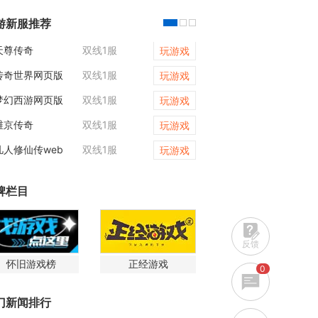
游新服推荐
天尊传奇
双线1服
天尊传奇
玩游戏
传奇世界网页版
双线1服
一剑永恒
玩游戏
梦幻西游网页版
双线1服
乾坤天地
玩游戏
维京传奇
双线1服
霸者天下
玩游戏
凡人修仙传web
双线1服
9377天尊传奇
玩游戏
牌栏目
反馈
怀旧游戏榜
正经游戏
0
门新闻排行