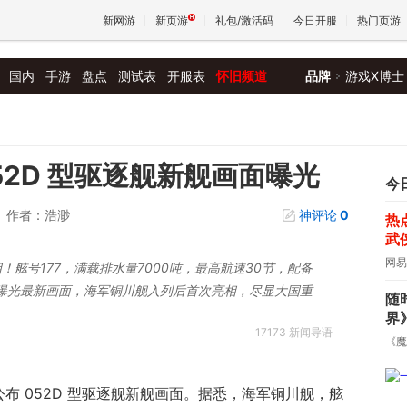
新网游
新页游
礼包/激活码
今日开服
热门页游
国内
手游
盘点
测试表
开服表
怀旧频道
品牌
游戏X博士
魔兽
天堂
2D 型驱逐舰新舰画面曝光
今
作者：浩渺
神评论
0
热
王权与
武
网易
！舷号177，满载排水量7000吨，最高航速30节，配备
曝光最新画面，海军铜川舰入列后首次亮相，尽显大国重
随
界
17173 新闻导语
《魔
事公布 052D 型驱逐舰新舰画面。据悉，海军铜川舰，舷