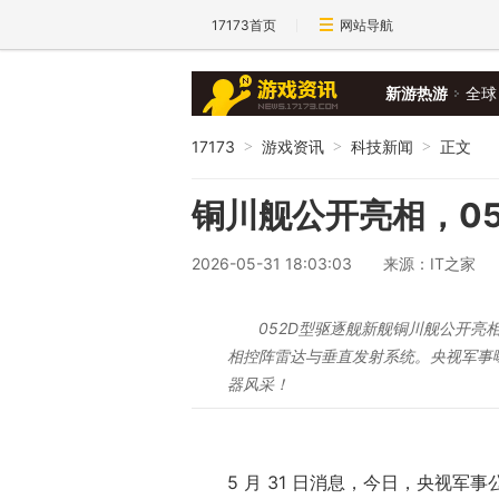
17173首页
网站导航
新游热游
全球
17173
游戏资讯
科技新闻
正文
>
>
>
铜川舰公开亮相，05
2026-05-31 18:03:03
来源：IT之家
052D型驱逐舰新舰铜川舰公开亮相
相控阵雷达与垂直发射系统。央视军事
器风采！
5 月 31 日消息，今日，央视军