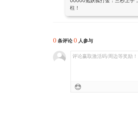
00000氪妖狐打金：三秒上
柱！
0
0
条评论
人参与
评论赢取激活码/周边等奖励！加群