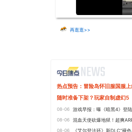
再逛逛>>
热点预告：冒险岛怀旧服国服上
随时准备下架？玩家自制虚幻5
08-06
游戏早报：曝《暗黑4》登陆
08-06
混血天使砍爆地狱！超爽AR
08-06
《艾尔登法环》新DLC“褪色