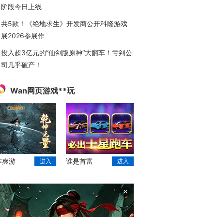
阶段今日上线
共5款！《绝地求生》开发商公开科隆游戏
展2026参展作
投入超3亿元的”仙剑版原神“大翻车！亏到公
司几乎破产！
Wan网页游戏**玩
作爽游
谁是首富
进入
进入
×