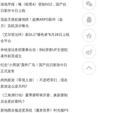
w
游戏早报：曝《暗黑4》登陆NS2，国产抗
日新作今日上线
q
混血天使砍爆地狱！超爽ARPG新作《血
月》实机演示曝光
z
《艾尔登法环》新DLC“褪色者”8月28日上线
全平台
米哈游法务部重拳出击：B站泄密UP主侵犯
t
著作权罪成立
纪念"小男孩"轰炸广岛！国产抗日新游今日
正式发售
肉鸽新游《零境入侵》：不是吧哥们，现在
新游这么逆天吗?
《三角洲行动》夏季赛即将开赛，换新赛制
后会更好看吗？
新地图全服进度系统《魔兽世界》时光服P5