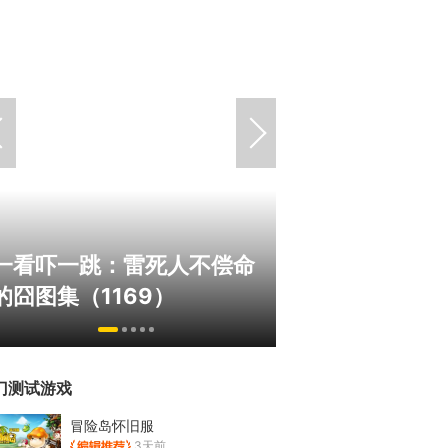
绅士日报：国服
一看吓一跳：雷死人不偿命
服依旧活得滋润
的囧图集（1169）
太诱人
门测试游戏
冒险岛怀旧服
3天前