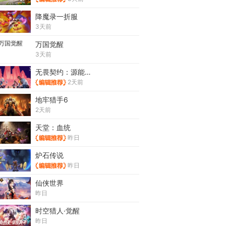
降魔录一折服
3天前
万国觉醒
3天前
无畏契约：源能行动
2天前
地牢猎手6
2天前
天堂：血统
昨日
炉石传说
昨日
仙侠世界
昨日
时空猎人·觉醒
昨日