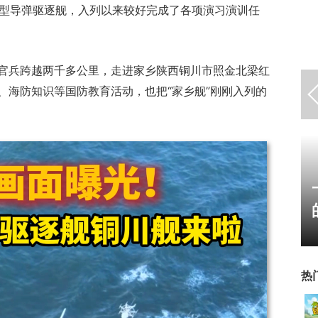
2D 型导弹驱逐舰，入列以来较好完成了各项演习演训任
官兵跨越两千多公里，走进家乡陕西铜川市照金北梁红
、海防知识等国防教育活动，也把“家乡舰”刚刚入列的
ChinaJoy小姐姐精选：绝
美ShowGirl与Coser大
赏！
热