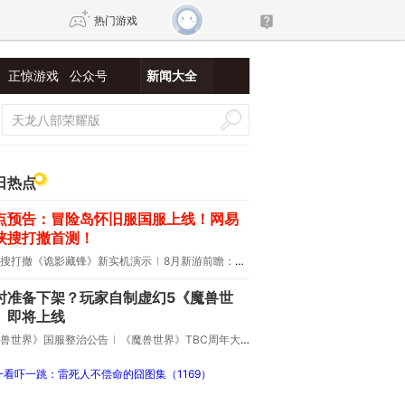
热门游戏
正惊游戏
公众号
新闻大全
DNF
传奇4
剑网3旗舰版
新天龙八部
日热点
点预告：冒险岛怀旧服国服上线！网易
自由
诛仙世界
新仙侠5
侠搜打撤首测！
搜打撤《诡影藏锋》新实机演示
8月新游前瞻：《诡秘之主》领衔
时准备下架？玩家自制虚幻5《魔兽世
》即将上线
兽世界》国服整治公告
《魔兽世界》TBC周年大更：双经典团本回归！