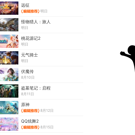
远征
明日
怪物猎人：旅人
明日
桃花源记2
明日
元气骑士
明日
伏魔传
8月10日
盗墓笔记：启程
8月11日
原神
8月12日
QQ炫舞2
8月15日