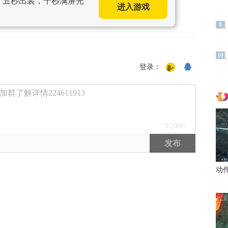
手，五秒出装，十秒满屏光
进入游戏
9
10
登录：
了解详情224611913
0
/2000
发布
动