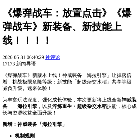
《爆弹战车：放置点击》《爆
弹战车》新装备、新技能上
线！！！！
2026-05-31 06:40:29
神评论
17173 新闻导语
《爆弹战车》新版本上线！神威装备「海拉引擎」让掉落倍
增，挑战极限危险等级；新技能「超级杂交水稻」共享等级，
减负升级。速来体验！
为丰富玩法深度、强化成长体验，本次更新将上线全新
神威装
备——海拉引擎
，以及
淬炼重生・超级杂交水稻
技能，核心成
长与资源收益全面升级！
新增：神威装备「海拉引擎」
机制规则