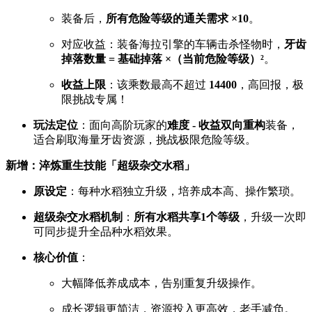
装备后，
所有危险等级的通关需求 ×10
。
对应收益：装备海拉引擎的车辆击杀怪物时，
牙齿
掉落数量 = 基础掉落 ×（当前危险等级）²
。
收益上限
：该乘数最高不超过
14400
，高回报，极
限挑战专属！
玩法定位
：面向高阶玩家的
难度 - 收益双向重构
装备，
适合刷取海量牙齿资源，挑战极限危险等级。
新增：淬炼重生技能「超级杂交水稻」
原设定
：每种水稻独立升级，培养成本高、操作繁琐。
超级杂交水稻机制
：
所有水稻共享1个等级
，升级一次即
可同步提升全品种水稻效果。
核心价值
：
大幅降低养成成本，告别重复升级操作。
成长逻辑更简洁，资源投入更高效，老手减负。