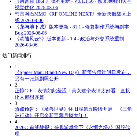
《凯普勒 186F》版本更新 - V0.1.1.56 - 修复地图消失与
视觉优化
2026-08-06
韩国网石MMO《RF ONLINE NEXT》全新跨服战区上
线
2026-08-06
《龙与地下城》版本更新 - 81.1 - 修复制作系统与副本
Bug
2026-08-06
《欧陆风云5》版本更新 - 1.4 - 政治与外交系统重制
2026-08-06
热门新闻排行
1
《Spider-Man: Brand New Day》新预告预计明日发布，
另有一张新剧照公开
2
正惊GIF：表情如此羞涩！美女这个表情太好看，直接
让人遐想连篇
3
热点预告：《魔兽世界》怀旧服第五阶段开启！《三角
洲行动》开启全新宝藏月摸大红！
4
2026CJ前线战报：盛趣游戏拿下《永恒之塔2》国服代
理