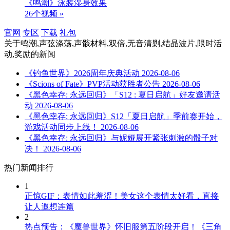
《鸣潮》泳装湿身效果
26个视频 »
官网
专区
下载
礼包
关于
鸣潮,声弦涤荡,声骸材料,双倍,无音清剿,结晶波片,限时活
动,奖励
的新闻
《钓鱼世界》2026周年庆典活动
2026-08-06
《Scions of Fate》PVP活动获胜者公告
2026-08-06
《黑色幸存: 永远回归》「S12 : 夏日启航」好友邀请活
动
2026-08-06
《黑色幸存: 永远回归》S12「夏日启航」季前赛开始，
游戏活动同步上线！
2026-08-06
《黑色幸存: 永远回归》与妮娅展开紧张刺激的骰子对
决！
2026-08-06
热门新闻排行
1
正惊GIF：表情如此羞涩！美女这个表情太好看，直接
让人遐想连篇
2
热点预告：《魔兽世界》怀旧服第五阶段开启！《三角