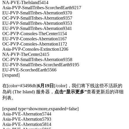
NA-PVE-TheIsland5414
Asia-PVP-SmallTribes-ScorchedEarth9217
EU-PVP-SmallTribes-Aberration9370
OC-PVP-SmallTribes-Aberration9357
EU-PVP-SmallTribes-Aberration9353
EU-PVP-SmallTribes-Aberration9341
OC-PVP-Consoles-TheCenter1154
EU-PVP-Consoles-Aberration1167
OC-PVP-Consoles-Aberration1172
Asia-PVP-Consoles-Extinction1206
NA-PVP-TheCenter2415
OC-PVP-SmallTribes-Aberration9358
EU-PVP-SmallTribes-ScorchedEarth9195
EU-PVE-ScorchedEarth5566
[/expand]
在[color=#3498db]
6月19日
[/color]，我们将下线这些不活跃的
岛屿 (The Island) 服务器，
点击“显示更多”
查看更新后的详细
列表。
[expand type=showmore,expanded=false]
Asia-PVE-Aberration5744
Asia-PVE-Aberration5793
Asia-PVE-Aberration5814