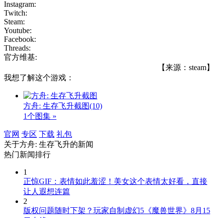
Instagram:
Twitch:
Steam:
Youtube:
Facebook:
Threads:
官方维基:
【来源：steam】
我想了解这个游戏：
方舟: 生存飞升截图
(10)
1个图集 »
官网
专区
下载
礼包
关于
方舟: 生存飞升
的新闻
热门新闻排行
1
正惊GIF：表情如此羞涩！美女这个表情太好看，直接
让人遐想连篇
2
版权问题随时下架？玩家自制虚幻5《魔兽世界》8月15