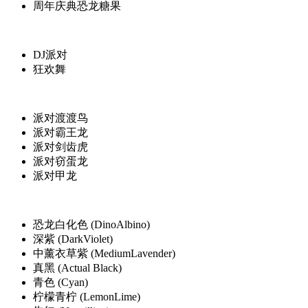
周年庆典恐龙糖果
DJ派对
狂欢舞
派对渡渡鸟
派对霸王龙
派对剑齿虎
派对窃蛋龙
派对甲龙
恐龙白化色 (DinoAlbino)
深紫 (DarkViolet)
中薰衣草紫 (MediumLavender)
真黑 (Actual Black)
青色 (Cyan)
柠檬青柠 (LemonLime)