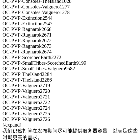
OC-PVP-Consoles-TheIsland1028
OC-PVP-Consoles-Valguero1277
OC-PVP-Consoles-Valguero1278
OC-PVP-Extinction2544
OC-PVP-Extinction2547
OC-PVP-Ragnarok2668
OC-PVP-Ragnarok2671
OC-PVP-Ragnarok2672
OC-PVP-Ragnarok2673
OC-PVP-Ragnarok2674
OC-PVP-ScorchedEarth2272
OC-PVP-SmallTribes-ScorchedEarth9199
OC-PVP-SmallTribes-Valguero9582
OC-PVP-TheIsland2284
OC-PVP-TheIsland2286
OC-PVP-Valguero2719
OC-PVP-Valguero2720
OC-PVP-Valguero2721
OC-PVP-Valguero2722
OC-PVP-Valguero2724
OC-PVP-Valguero2725
OC-PVP-Valguero2726
[/expand]
我们仍然打算在发布期间尽可能提供服务器容量，以满足这些
时期更高的需求。