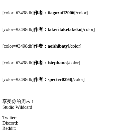
[color=#3498db]
作者：tiagozuff2006
[/color]
[color=#3498db]
作者：takeritaketakeko
[/color]
[color=#3498db]
作者：aoishibaty
[/color]
[color=#3498db]
作者：istephano
[/color]
[color=#3498db]
作者：specter0294
[/color]
享受你的周末！
Studio Wildcard
Twitter:
Discord:
Reddit: