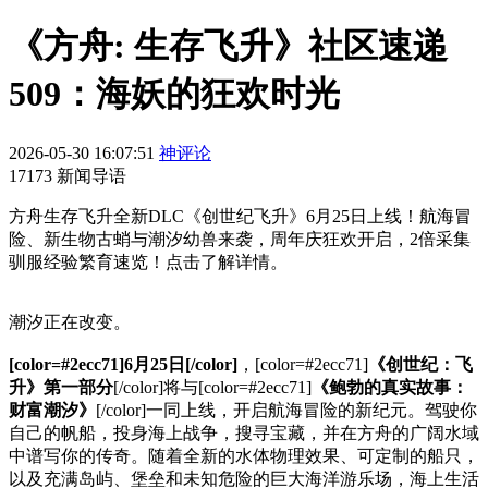
《方舟: 生存飞升》社区速递
509：海妖的狂欢时光
2026-05-30 16:07:51
神评论
17173 新闻导语
方舟生存飞升全新DLC《创世纪飞升》6月25日上线！航海冒
险、新生物古蛸与潮汐幼兽来袭，周年庆狂欢开启，2倍采集
驯服经验繁育速览！点击了解详情。
潮汐正在改变。
[color=#2ecc71]6月25日[/color]
，[color=#2ecc71]
《创世纪：飞
升》第一部分
[/color]将与[color=#2ecc71]
《鲍勃的真实故事：
财富潮汐》
[/color]一同上线，开启航海冒险的新纪元。驾驶你
自己的帆船，投身海上战争，搜寻宝藏，并在方舟的广阔水域
中谱写你的传奇。随着全新的水体物理效果、可定制的船只，
以及充满岛屿、堡垒和未知危险的巨大海洋游乐场，海上生活