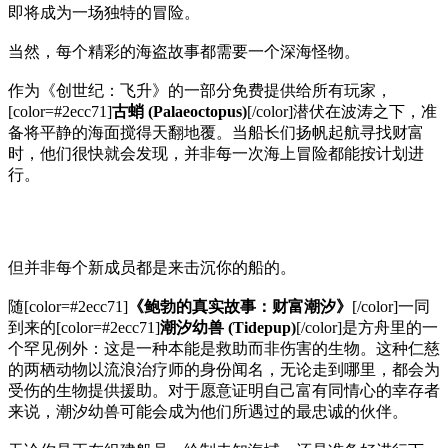
即将成为一场独特的冒险。
当然，每个精彩的海盗故事都需要一个深海怪物。
作为《创世纪：飞升》的一部分免费提供给所有玩家，
[color=#2ecc71]
古蛸 (Palaeoctopus)
[/color]潜伏在波涛之下，准
备将平静的海面搅得天翻地覆。当船长们扬帆起航寻找财富
时，他们很快就会发现，并非每一次海上冒险都能按计划进
行。
但并非每个新成员都是来击沉你的船的。
随[color=#2ecc71]
《鲍勃的真实故事：财富潮汐》
[/color]一同
到来的[color=#2ecc71]
潮汐幼兽 (Tidepup)
[/color]是方舟里的一
个罕见例外：这是一种本能是救助而非伤害的生物。这种仁慈
的两栖动物以流浪治疗师的身份闻名，无论走到哪里，都会为
受伤的生物提供援助。对于愿意证明自己富有同情心的幸存者
来说，潮汐幼兽可能会成为他们所遇过的最忠诚的伙伴。