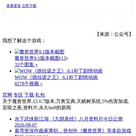
查看更多
立即下载
【来源：公众号】
我想了解这个游戏：
魔兽世界9.1版本截图
(13)
32个图集 »
WOW《德拉诺之王》 6.1补丁剧情动画
8278个视频 »
官网
专区
下载
礼包
关于
魔兽世界,12.0.7版本,万奥宝典,天赋树系统,5%伤害加成,
至暗之夜,资料片,永久buff
的新闻
水下武侠新江湖 《九阴真经》八月资料片今日公测
2026-08-07
暴雪资深作曲家离职，曾创作《魔兽世界》等多款游戏