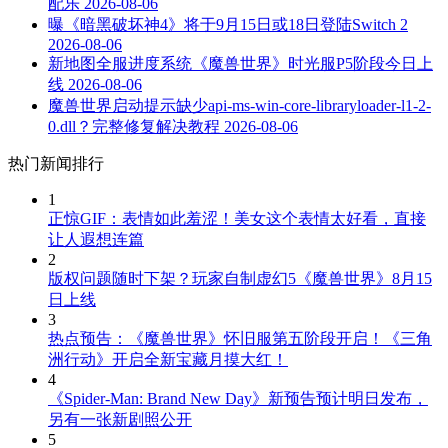
配乐
2026-08-06
曝《暗黑破坏神4》将于9月15日或18日登陆Switch 2
2026-08-06
新地图全服进度系统《魔兽世界》时光服P5阶段今日上
线
2026-08-06
魔兽世界启动提示缺少api-ms-win-core-libraryloader-l1-2-
0.dll？完整修复解决教程
2026-08-06
热门新闻排行
1
正惊GIF：表情如此羞涩！美女这个表情太好看，直接
让人遐想连篇
2
版权问题随时下架？玩家自制虚幻5《魔兽世界》8月15
日上线
3
热点预告：《魔兽世界》怀旧服第五阶段开启！《三角
洲行动》开启全新宝藏月摸大红！
4
《Spider-Man: Brand New Day》新预告预计明日发布，
另有一张新剧照公开
5