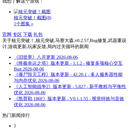
我想了解这个游戏：
核元突破！截图
(8)
1个图集 »
官网
专区
下载
礼包
关于
核元突破！,核元突破,马赛大森,v0.2.57,Bug修复,武器重设
计,游戏更新,玩家反馈,局内过关循环
的新闻
《旧世界》八月更新
2026-08-06
《终极幸运之塔》版本更新 - 1.1.2 - 修复多项核心交互
Bug
2026-08-06
《僵尸毁灭工程》版本更新 - 42.20.1 - 多人服务器性能
与内存优化
2026-08-06
《人工智能战争2》版本更新 - 5.827 - 新手教程与平衡性
优化
2026-08-06
《凯普勒 186F》版本更新 - V0.1.1.55 - 视觉特效与音效
优化
2026-08-06
热门新闻排行
1