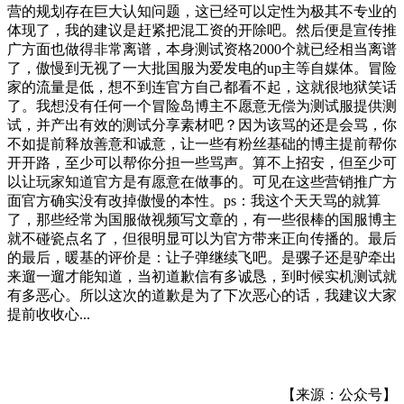
营的规划存在巨大认知问题，这已经可以定性为极其不专业的
体现了，我的建议是赶紧把混工资的开除吧。然后便是宣传推
广方面也做得非常离谱，本身测试资格2000个就已经相当离谱
了，傲慢到无视了一大批国服为爱发电的up主等自媒体。冒险
家的流量是低，想不到连官方自己都看不起，这就很地狱笑话
了。我想没有任何一个冒险岛博主不愿意无偿为测试服提供测
试，并产出有效的测试分享素材吧？因为该骂的还是会骂，你
不如提前释放善意和诚意，让一些有粉丝基础的博主提前帮你
开开路，至少可以帮你分担一些骂声。算不上招安，但至少可
以让玩家知道官方是有愿意在做事的。可见在这些营销推广方
面官方确实没有改掉傲慢的本性。ps：我这个天天骂的就算
了，那些经常为国服做视频写文章的，有一些很棒的国服博主
就不碰瓷点名了，但很明显可以为官方带来正向传播的。最后
的最后，暖基的评价是：让子弹继续飞吧。是骡子还是驴牵出
来遛一遛才能知道，当初道歉信有多诚恳，到时候实机测试就
有多恶心。所以这次的道歉是为了下次恶心的话，我建议大家
提前收收心...
【来源：公众号】