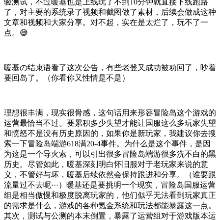
验测试，不过暖基也是上线玩了不到10分钟就直接下线跑路
了，对主要的系统录了视频和截图做了素材，后续会做成这种
文章和视频和大家分享。对不起，实在是太烂了，玩不了一
点。😅
暖基の结束语看了这次公告，有些老登又成功被劝回了，吵着
要回岛了。（你看你又性情是不是）
理想很丰满，现实很骨感，这句话用来形容冒险岛这个游戏的
运营最恰当不过。要累积多少失望才能让国服这么多玩家失望
和愤怒不是没有历史原因的，如果你是新玩家，我建议你去搜
索一下冒险岛端游618满20-4事件。为什么是这个事件，是因
为这是一个导火索，可以引出很多冒险岛端游很多洗不白的黑
历史。尽管如此，暖基深刻明白怀旧服对于老玩家来说的意
义，不管好与坏，暖基后续依然会保持跟进和分享。（谁要跟
流量过不去呢···）暖基还是要挑明一个现实，冒险岛国服运营
组是相当傲慢和极度脱离玩家的，他们似乎无法看到玩家真正
的需求是什么，游戏的各种氪金系统和玩法都能暴露这一点。
其次，测试与公测的本末倒置，暴露了运营组对于游戏版本运