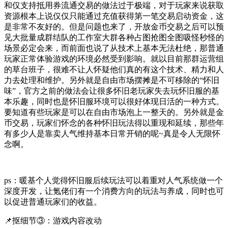
和仅支持抵用券流通交易的做法过于极端，对于玩家来说获取
资源根本上说仅仅只能通过充值获得第一笔交易启动资金，这
是非常不友好的。但是问题也来了，开放金币交易之后可以预
见大批量成群结队的工作室大群各种占图抢图全图吸怪秒怪的
场景必定会来，而前面也说了从技术上基本无法杜绝，那普通
玩家正常体验游戏的环境必然受到影响。就以目前那群运营组
的草台班子，很难不让人怀疑他们真的有这个技术、精力和人
力去处理和维护。另外就是自由市场摆摊是不可移除的“怀旧
味”，官方之前的做法会让很多怀旧老玩家失去玩怀旧服的基
本乐趣，同时也是怀旧服环境可以很好体现日活的一种方式。
要知道有些玩家是可以在自由市场泡上一整天的。另外就是金
币交易，玩家们怀念的各种怀旧玩法得以重现和延续，那些年
有多少人是靠卖人气维持基本日常开销的呢~真是令人无限怀
念啊。
ps：暖基个人觉得怀旧服后续玩法可以着重对人气系统做一个
深度开发，让氪佬们有一个消费方向的玩法与养成，同时也可
以促进普通玩家们的收益。
📌抠细节③：游戏内容改动