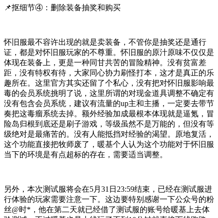
📌抠细节④：删除装备抽奖和购买
怀旧服最不容许出现的就是卖装备，不管你是抽奖还是通行
证，都是对怀旧服玩家的不尊重。怀旧服的原汁原味不仅仅是
体现在装备上，更是一种同甘共苦的冒险精神。没有贫富差
距，没有特权有待，大家同心协力刷怪打本，这才是真正的乐
趣所在。这里官方其实还留了个私心，没有把对怀旧服影响最
毒的会员系统挑明了说，这里所谓的对现金道具调整不确定有
没有包含会员系统，建议有流量的up主和主播，一定要去带节
奏把这毒瘤系统去掉。额外经验加成最根本体现就是逼氪，冒
险岛归根到底还是刷子游戏，等级虽然不是万能的，但没有等
级绝对是最痛苦的。没有人能抵挡对经验的渴望。原地复活，
这个功能直接把牧师废了，暖基个人认为这个功能对于怀旧服
当下的环境是有点超标的存在，需要适当调整。
另外，本次测试服将会在5月31日23:59结束，已经在测试服进
行体验的玩家需要注意一下。这边要特别感谢一下公众号的粉
丝@时*，他在第二天就已经借了测试服的账号给暖基上去体