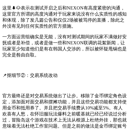
这里🌲🐶表示在测试开启之后和NEXON有高度紧密的沟通，
这里官方所谓的高度沟通对于玩家来说没有什么实质性的感知
和体现，除了发几篇公告和仅仅2场被被骂停的直播，除此之
外没有见到任何实质性的官方措施。
一方面运营组确实是无能，没有对测试期间的玩家不满做好安
抚或者是补偿，或者是做一些和NEXON联调的花絮新闻，让
玩家至少知道他们是有在韩国人交涉的，所以被怀疑甩锅也是
完全是咎由自取。
📌抠细节②：交易系统改动
官方最终还是对交易系统做出了让步。移除了金币绑定角色设
定，添加面对面交易和摆摊功能，并且这些交易功能都支持使
用金币和抵用券了。并且把交易手续费从10%减至5%。有人
欢喜有人愁，在怀旧服玩法爆料之前暖基就已经已经说过分析
过，冒险岛这个游戏在技术上无法从根源上杜绝外挂，那也就
意味着无法杜绝工作室问题。但是之前的做法是金币绑定账号