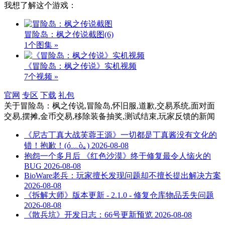
我想了解这个游戏：
冒险岛：枫之传说截图
(6)
1个图集 »
《冒险岛：枫之传说》实机视频
7个视频 »
官网
专区
下载
礼包
关于
冒险岛：枫之传说,冒险岛,怀旧服,道歉,交易系统,面对面
交易,摆摊,金币交易,移除装备抽奖,测试结束,玩家反馈
的新闻
《尼古丁真大战芙蓉王源》一切都是丁真酱没有文化的
错！抱歉！(ó﹏ò｡)
2026-08-08
抱怨一个多月后 《红色沙漠》终于修复最令人恼火的
BUG
2026-08-08
BioWare老兵：玩家擅长发现问题却不擅长提出解决方案
2026-08-08
《拆解大师》版本更新 - 2.1.0 - 修复仓库物品丢失问题
2026-08-08
《散兵坑》开发日志：66号更新预览
2026-08-08